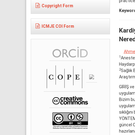
practice
Copyright Form
Keywor
ICMJE COI Form
Kardi
Nered
Ahmet
1
Anestez
Haydarp
2
Sağlık 
Araştırm
GİRİŞ ve
uygulama
Bizim bu
uygulama
sıklığını
YÖNTEM v
güncel C
hazırlan