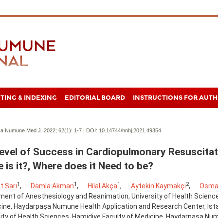
TING & INDEXING
EDITORIAL BOARD
INSTRUCTIONS FOR AUT
a Numune Med J. 2022; 62(1):
1-7 | DOI:
10.14744/hnhj.2021.49354
evel of Success in Cardiopulmonary Resuscitati
 is it?, Where does it Need to be?
1
1
1
2
 Sarı
,
Damla Akman
,
Hilal Akça
,
Aytekin Kaymakçı
,
Osman
ent of Anesthesiology and Reanimation, University of Health Science
ine, Haydarpaşa Numune Health Application and Research Center, Ista
ity of Health Sciences, Hamidiye Faculty of Medicine, Haydarpaşa Nu