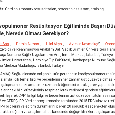
s.
ds:
Cardiopulmonary resuscitation, research assistant, training.
yopulmoner Resüsitasyon Eğitiminde Başarı Düz
e, Nerede Olması Gerekiyor?
1
1
1
2
 Sarı
,
Damla Akman
,
Hilal Akça
,
Aytekin Kaymakçı
,
Osman
iyoloji ve Reanimasyon Anabilim Dalı, Sağlık Bilimleri Üniversitesi, Hami
aşa Numune Sağlık Uygulama ve Araştırma Merkezi, İstanbul, Türkiye
Bilimleri Üniversitesi, Hamidiye Tıp Fakültesi, Haydarpaşa Numune Sağ
a Merkezi Müdürlüğü, İstanbul, Türkiye
 AMAÇ: Sağlık alanında çalışan bütün personelin kardiyopulmoner resü
larıyla ilgili temel bilgi ve becerilerinin her zaman üst düzeyde olması
 çalışmamızdaki amacımız uzmanlık öğrencisi olarak görev yapan dokt
larındaki bilgi düzeylerinin tespit edilerek verilmesi gereken eğitimlerin;
 belirleyerek CPR’ la ilgili bilgi ve becerilerinin üst düzeyde tutulmasını s
e GEREÇLER: Veriler araştırmacılar tarafından 2015 ERC kılavuzu ref
PR bilgilerini ve eğitim durumlarını içeren 20 soruluk 4 seçenekten ol
arak bir eğitim ve araştırma hastanesinde değişik kliniklerde çalışan ar