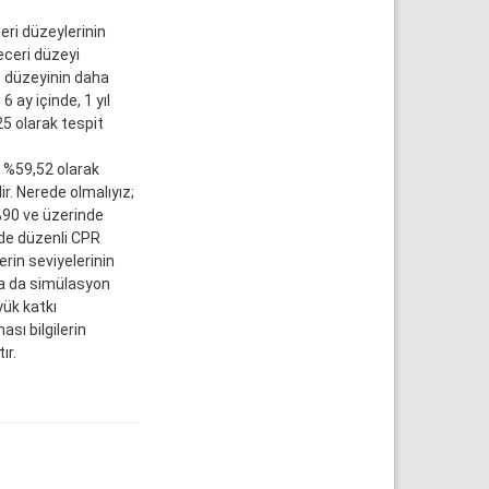
eri düzeylerinin
eceri düzeyi
ri düzeyinin daha
6 ay içinde, 1 yıl
5 olarak tespit
 %59,52 olarak
. Nerede olmalıyız;
%90 ve üzerinde
rde düzenli CPR
erin seviyelerinin
ya da simülasyon
ük katkı
sı bilgilerin
ır.