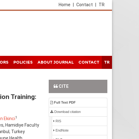
Home
|
Contact
|
TR
HORS
POLICIES
ABOUT JOURNAL
CONTACT
TR
CITE
on Training:
Full Text PDF
Download citation
1
 Ekinci
RIS
s, Hamidiye Faculty
EndNote
nbul, Turkey
mune Health