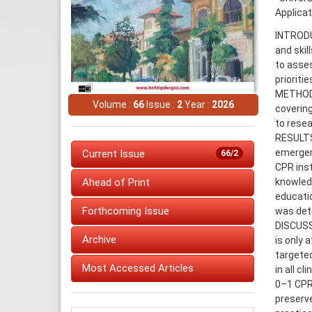
Applica
INTRODUC
and skil
to asses
prioriti
METHODS:
Volume :
66
Issue :
2
Year :
2026
covering
to resea
RESULTS
emergenc
Current Issue
66/2
CPR ins
knowledg
Ahead of Print
educatio
Forthcoming Issue
was dete
DISCUSS
Archive
is only 
targeted
Most Accessed Articles
in all c
0–1 CPR 
preserve