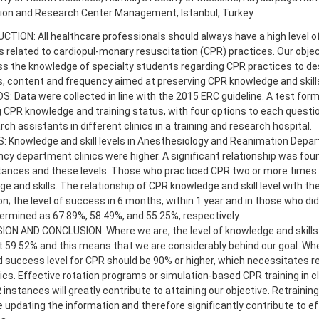
tion and Research Center Management, Istanbul, Turkey
TION: All healthcare professionals should always have a high level 
ls related to cardiopul-monary resuscitation (CPR) practices. Our object
s the knowledge of specialty students regarding CPR practices to des
es, content and frequency aimed at preserving CPR knowledge and skill
 Data were collected in line with the 2015 ERC guideline. A test for
 CPR knowledge and training status, with four options to each questio
rch assistants in different clinics in a training and research hospital.
: Knowledge and skill levels in Anesthesiology and Reanimation Depa
y department clinics were higher. A significant relationship was fo
tances and these levels. Those who practiced CPR two or more times 
e and skills. The relationship of CPR knowledge and skill level with th
n; the level of success in 6 months, within 1 year and in those who did
rmined as 67.89%, 58.49%, and 55.25%, respectively.
ION AND CONCLUSION: Where we are, the level of knowledge and skills
at 59.52% and this means that we are considerably behind our goal. Wh
 success level for CPR should be 90% or higher, which necessitates re
linics. Effective rotation programs or simulation-based CPR training in c
instances will greatly contribute to attaining our objective. Retraining
 updating the information and therefore significantly contribute to e