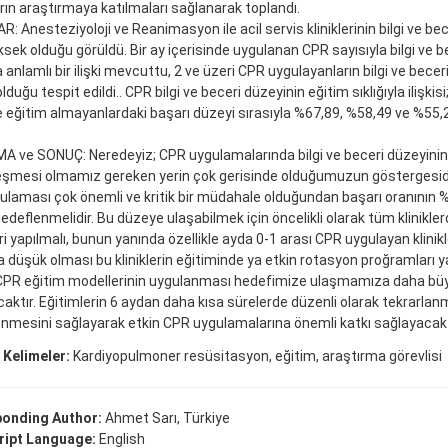
rın araştırmaya katılmaları sağlanarak toplandı.
: Anesteziyoloji ve Reanimasyon ile acil servis kliniklerinin bilgi ve bec
sek olduğu görüldü. Bir ay içerisinde uygulanan CPR sayısıyla bilgi ve b
 anlamlı bir ilişki mevcuttu, 2 ve üzeri CPR uygulayanların bilgi ve bece
duğu tespit edildi.. CPR bilgi ve beceri düzeyinin eğitim sıklığıyla ilişkisi; 
e eğitim almayanlardaki başarı düzeyi sırasıyla %67,89, %58,49 ve %55,2
 ve SONUÇ: Neredeyiz; CPR uygulamalarında bilgi ve beceri düzeyinin
şmesi olmamız gereken yerin çok gerisinde olduğumuzun göstergesidir
laması çok önemli ve kritik bir müdahale olduğundan başarı oranının 
edeflenmelidir. Bu düzeye ulaşabilmek için öncelikli olarak tüm klinikle
ri yapılmalı, bunun yanında özellikle ayda 0-1 arası CPR uygulayan klinikl
 düşük olması bu kliniklerin eğitiminde ya etkin rotasyon proğramları 
 CPR eğitim modellerinin uygulanması hedefimize ulaşmamıza daha büy
aktır. Eğitimlerin 6 aydan daha kısa sürelerde düzenli olarak tekrarlanma
nmesini sağlayarak etkin CPR uygulamalarına önemli katkı sağlayacakt
 Kelimeler:
Kardiyopulmoner resüsitasyon, eğitim, araştırma görevlisi
onding Author:
Ahmet Sarı, Türkiye
ipt Language:
English