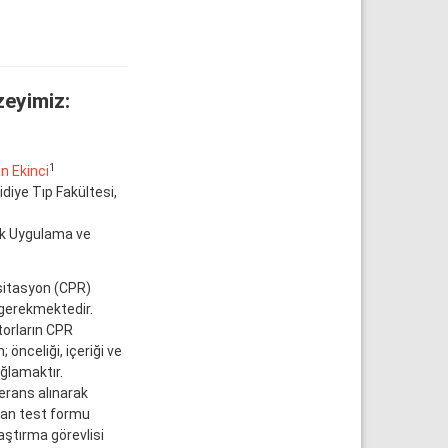
eyimiz:
1
 Ekinci
diye Tıp Fakültesi,
lık Uygulama ve
sitasyon (CPR)
 gerekmektedir.
orların CPR
 önceliği, içeriği ve
ağlamaktır.
erans alınarak
uşan test formu
aştırma görevlisi