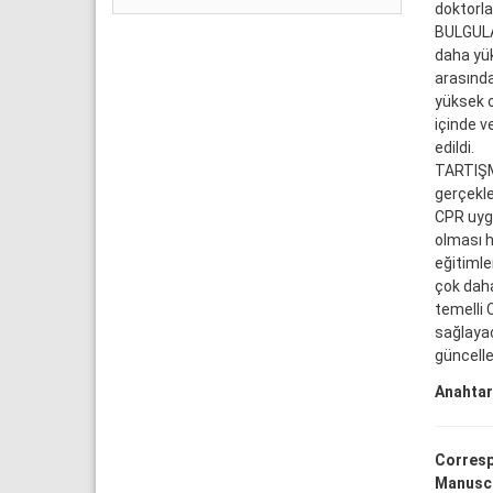
doktorla
BULGULAR
daha yük
arasında
yüksek ol
içinde v
edildi.
TARTIŞMA
gerçekle
CPR uygu
olması h
eğitimle
çok daha
temelli
sağlayac
güncelle
Anahtar
Corresp
Manuscr