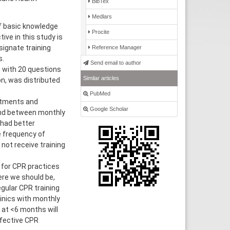
BibTex
Medlars
of basic knowledge
Procite
ive in this study is
ignate training
Reference Manager
s.
Send email to author
m with 20 questions
Similar articles
n, was distributed
PubMed
rtments and
Google Scholar
und between monthly
had better
e frequency of
 not receive training
 for CPR practices
ere we should be,
gular CPR training
linics with monthly
 at <6 months will
ffective CPR