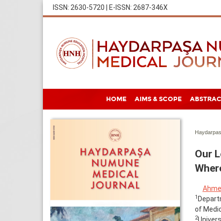
ISSN: 2630-5720 | E-ISSN: 2687-346X
HOME
AIMS & SCOPE
ABSTRAC
Haydarpas
Our L
Where
Ahmet
1
Departm
of Medic
2
Univers