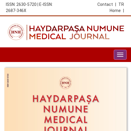
ISSN: 2630-5720 | E-ISSN:
Contact
|
TR
2687-346X
Home
|
Togg
navig