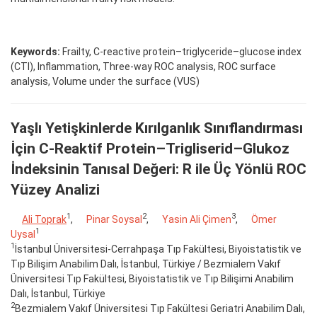
Keywords:
Frailty, C-reactive protein–triglyceride–glucose index
(CTI), Inflammation, Three-way ROC analysis, ROC surface
analysis, Volume under the surface (VUS)
Yaşlı Yetişkinlerde Kırılganlık Sınıflandırması
İçin C-Reaktif Protein–Trigliserid–Glukoz
İndeksinin Tanısal Değeri: R ile Üç Yönlü ROC
Yüzey Analizi
1
2
3
Ali Toprak
,
Pinar Soysal
,
Yasin Ali Çimen
,
Ömer
1
Uysal
1
İstanbul Üniversitesi-Cerrahpaşa Tıp Fakültesi, Biyoistatistik ve
Tıp Bilişim Anabilim Dalı, İstanbul, Türkiye / Bezmialem Vakıf
Üniversitesi Tıp Fakültesi, Biyoistatistik ve Tıp Bilişimi Anabilim
Dalı, İstanbul, Türkiye
2
Bezmialem Vakıf Üniversitesi Tıp Fakültesi Geriatri Anabilim Dalı,