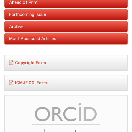
Ahead of Print
Forthcoming Issue
Archive
Most Accessed Articles
Copyright Form
ICMJE COI Form