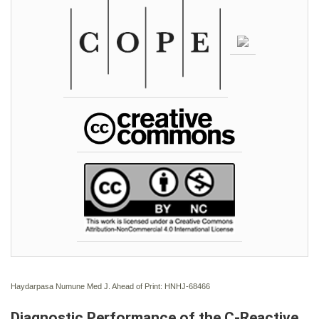
Haydarpasa Numune Med J. Ahead of Print: HNHJ-68466
Diagnostic Performance of the C-Reactive