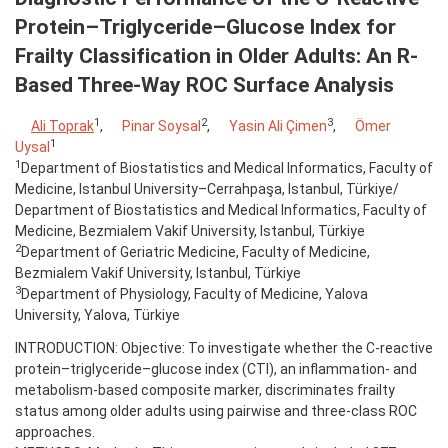
Protein–Triglyceride–Glucose Index for
Frailty Classification in Older Adults: An R-
Based Three-Way ROC Surface Analysis
1
2
3
Ali Toprak
,
Pinar Soysal
,
Yasin Ali Çimen
,
Ömer
1
Uysal
1
Department of Biostatistics and Medical Informatics, Faculty of
Medicine, Istanbul University–Cerrahpaşa, Istanbul, Türkiye/
Department of Biostatistics and Medical Informatics, Faculty of
Medicine, Bezmialem Vakif University, Istanbul, Türkiye
2
Department of Geriatric Medicine, Faculty of Medicine,
Bezmialem Vakif University, Istanbul, Türkiye
3
Department of Physiology, Faculty of Medicine, Yalova
University, Yalova, Türkiye
INTRODUCTION: Objective: To investigate whether the C-reactive
protein–triglyceride–glucose index (CTI), an inflammation- and
metabolism-based composite marker, discriminates frailty
status among older adults using pairwise and three-class ROC
approaches.