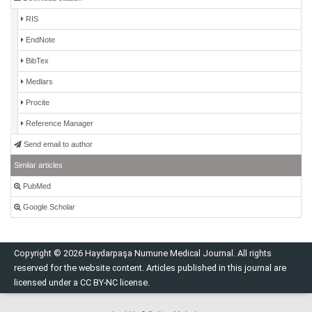
RIS
EndNote
BibTex
Medlars
Procite
Reference Manager
Send email to author
Similar articles
PubMed
Google Scholar
Copyright © 2026 Haydarpaşa Numune Medical Journal. All rights
reserved for the website content. Articles published in this journal are
licensed under a CC BY-NC license.