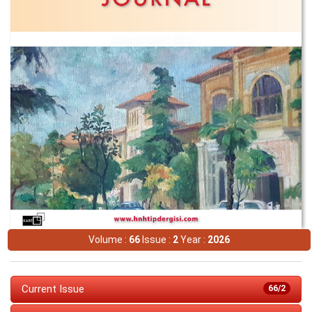
Volume :
66
Issue :
2
Year :
2026
Current Issue
66/2