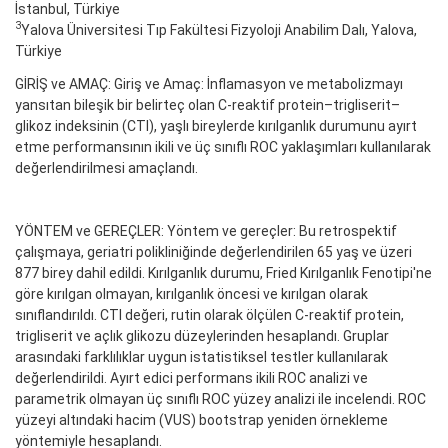
İstanbul, Türkiye
3
Yalova Üniversitesi Tıp Fakültesi Fizyoloji Anabilim Dalı, Yalova,
Türkiye
GİRİŞ ve AMAÇ: Giriş ve Amaç: İnflamasyon ve metabolizmayı
yansıtan bileşik bir belirteç olan C-reaktif protein–trigliserit–
glikoz indeksinin (CTI), yaşlı bireylerde kırılganlık durumunu ayırt
etme performansının ikili ve üç sınıflı ROC yaklaşımları kullanılarak
değerlendirilmesi amaçlandı.
YÖNTEM ve GEREÇLER: Yöntem ve gereçler: Bu retrospektif
çalışmaya, geriatri polikliniğinde değerlendirilen 65 yaş ve üzeri
877 birey dahil edildi. Kırılganlık durumu, Fried Kırılganlık Fenotipi'ne
göre kırılgan olmayan, kırılganlık öncesi ve kırılgan olarak
sınıflandırıldı. CTI değeri, rutin olarak ölçülen C-reaktif protein,
trigliserit ve açlık glikozu düzeylerinden hesaplandı. Gruplar
arasındaki farklılıklar uygun istatistiksel testler kullanılarak
değerlendirildi. Ayırt edici performans ikili ROC analizi ve
parametrik olmayan üç sınıflı ROC yüzey analizi ile incelendi. ROC
yüzeyi altındaki hacim (VUS) bootstrap yeniden örnekleme
yöntemiyle hesaplandı.