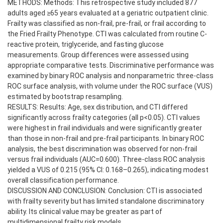
METHODS: Methods: This retrospective study included 877
adults aged ≥65 years evaluated at a geriatric outpatient clinic.
Frailty was classified as non-frail, pre-frail, or frail according to
the Fried Frailty Phenotype. CTI was calculated from routine C-
reactive protein, triglyceride, and fasting glucose
measurements. Group differences were assessed using
appropriate comparative tests. Discriminative performance was
examined by binary ROC analysis and nonparametric three-class
ROC surface analysis, with volume under the ROC surface (VUS)
estimated by bootstrap resampling.
RESULTS: Results: Age, sex distribution, and CTI differed
significantly across frailty categories (all p<0.05). CTI values
were highest in frail individuals and were significantly greater
than those in non-frail and pre-frail participants. In binary ROC
analysis, the best discrimination was observed for non-frail
versus frail individuals (AUC=0.600). Three-class ROC analysis
yielded a VUS of 0.215 (95% CI: 0.168–0.265), indicating modest
overall classification performance.
DISCUSSION AND CONCLUSION: Conclusion: CTI is associated
with frailty severity but has limited standalone discriminatory
ability. Its clinical value may be greater as part of
multidimensional frailty risk models.