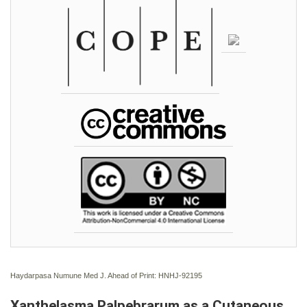
Haydarpasa Numune Med J. Ahead of Print: HNHJ-92195
Xanthelasma Palpebrarum as a Cutaneous