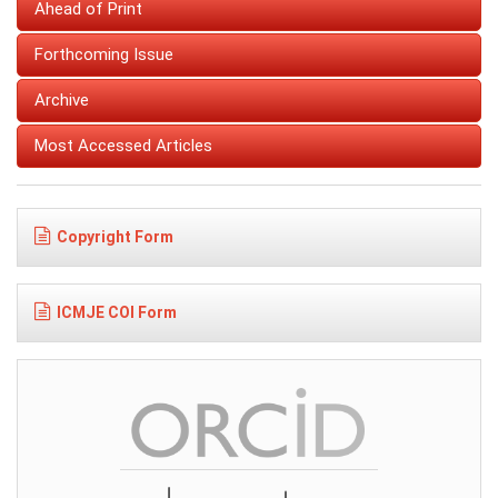
Ahead of Print
Forthcoming Issue
Archive
Most Accessed Articles
Copyright Form
ICMJE COI Form