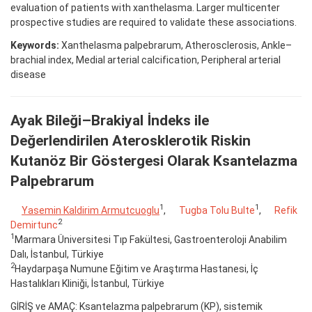
evaluation of patients with xanthelasma. Larger multicenter
prospective studies are required to validate these associations.
Keywords:
Xanthelasma palpebrarum, Atherosclerosis, Ankle–
brachial index, Medial arterial calcification, Peripheral arterial
disease
Ayak Bileği–Brakiyal İndeks ile
Değerlendirilen Aterosklerotik Riskin
Kutanöz Bir Göstergesi Olarak Ksantelazma
Palpebrarum
1
1
Yasemin Kaldirim Armutcuoglu
,
Tugba Tolu Bulte
,
Refik
2
Demirtunc
1
Marmara Üniversitesi Tıp Fakültesi, Gastroenteroloji Anabilim
Dalı, İstanbul, Türkiye
2
Haydarpaşa Numune Eğitim ve Araştırma Hastanesi, İç
Hastalıkları Kliniği, İstanbul, Türkiye
GİRİŞ ve AMAÇ: Ksantelazma palpebrarum (KP), sistemik