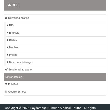
CITE
Download citation
RIS
EndNote
BibTex
Medlars
Procite
Reference Manager
Send email to author
Similar articles
PubMed
Google Scholar
Copyright © 2026 Haydarpaşa Numune Medical Journal. All rights