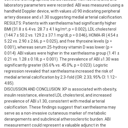
laboratory parameters were recorded. ABI was measured using a
handheld Doppler device, with values ≤0.90 indicating peripheral
artery disease and ≥1.30 suggesting medial arterial calcification.
RESULTS: Patients with xanthelasma had significantly higher
BMI (31.8 ± 6.4 vs. 28.7 ± 4.1 kg/m²; p = 0.002), LDL cholesterol
(144.7 ± 50.2 vs. 129.2 ± 37.1 mg/dl; p = 0.046), HOMA-IR (4.54 ±
5.22 vs. 2.90 ± 2.66; p = 0.025), and free thyroxine levels (p =
0.001), whereas serum 25-hydroxy vitamin D was lower (p =
0.014). ABI values were higher in the xanthelasma group (1.41 ±
0.21 vs. 1.28 ± 0.18; p < 0.001). The prevalence of ABI ≥1.30 was
significantly greater (65.6% vs. 45.0%; p = 0.023). Logistic
regression revealed that xanthelasma increased the risk of
medial arterial calcification by 2.3-fold (OR: 2.33; 95% CI: 1.12–
4.85).
DISCUSSION AND CONCLUSION: XP is associated with obesity,
insulin resistance, elevated LDL cholesterol, and increased
prevalence of ABI ≥1.30, consistent with medial arterial
calcification. These findings suggest that xanthelasma may
serve as a non-invasive cutaneous marker of metabolic
derangements and subclinical atherosclerotic burden. ABI
measurement could represent a valuable adjunct in the