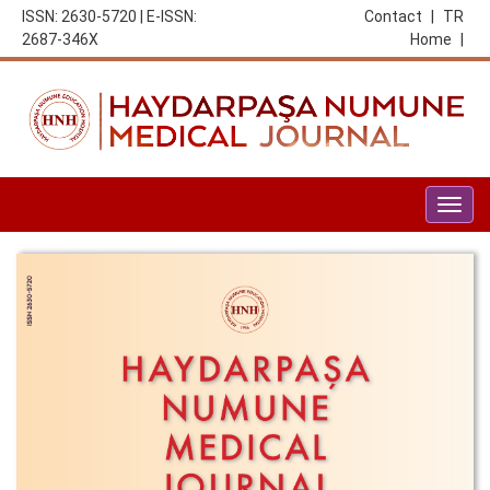
ISSN: 2630-5720 | E-ISSN:
Contact
|
TR
2687-346X
Home
|
Togg
navig