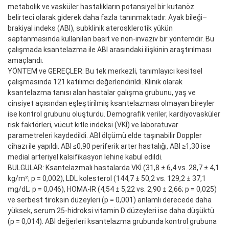
metabolik ve vasküler hastalıkların potansiyel bir kutanöz
belirteci olarak giderek daha fazla tanınmaktadır. Ayak bileği–
brakiyal indeks (ABI), subklinik aterosklerotik yükün
saptanmasında kullanılan basit ve non-invaziv bir yöntemdir. Bu
çalışmada ksantelazma ile ABI arasındaki ilişkinin araştırılması
amaçlandı.
YÖNTEM ve GEREÇLER: Bu tek merkezli, tanımlayıcı kesitsel
çalışmasında 121 katılımcı değerlendirildi. Klinik olarak
ksantelazma tanısı alan hastalar çalışma grubunu, yaş ve
cinsiyet açısından eşleştirilmiş ksantelazması olmayan bireyler
ise kontrol grubunu oluşturdu. Demografik veriler, kardiyovasküler
risk faktörleri, vücut kitle indeksi (VKİ) ve laboratuvar
parametreleri kaydedildi. ABI ölçümü elde taşınabilir Doppler
cihazı ile yapıldı. ABI ≤0,90 periferik arter hastalığı, ABI ≥1,30 ise
medial arteriyel kalsifikasyon lehine kabul edildi.
BULGULAR: Ksantelazmalı hastalarda VKİ (31,8 ± 6,4 vs. 28,7 ± 4,1
kg/m²; p = 0,002), LDL kolesterol (144,7 ± 50,2 vs. 129,2 ± 37,1
mg/dL; p = 0,046), HOMA-IR (4,54 ± 5,22 vs. 2,90 ± 2,66; p = 0,025)
ve serbest tiroksin düzeyleri (p = 0,001) anlamlı derecede daha
yüksek, serum 25-hidroksi vitamin D düzeyleri ise daha düşüktü
(p = 0,014). ABI değerleri ksantelazma grubunda kontrol grubuna