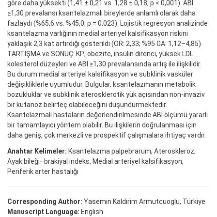
göre daha yüksekti (1,41 ± 0,21 vs. 1,28 ± 0,18; p < 0,001). ABI
≥1,30 prevalansı ksantelazmalı bireylerde anlamlı olarak daha
fazlaydı (%65,6 vs. %45,0; p = 0,023). Lojistik regresyon analizinde
ksantelazma varlığının medial arteriyel kalsifikasyon riskini
yaklaşık 2,3 kat artırdığı gösterildi (OR: 2,33; %95 GA: 1,12–4,85).
TARTIŞMA ve SONUÇ: KP; obezite, insülin direnci, yüksek LDL
kolesterol düzeyleri ve ABI ≥1,30 prevalansında artış ile ilişkilidir.
Bu durum medial arteriyel kalsifikasyon ve subklinik vasküler
değişikliklerle uyumludur. Bulgular, ksantelazmanın metabolik
bozukluklar ve subklinik aterosklerotik yük açısından non-invaziv
bir kutanöz belirteç olabileceğini düşündürmektedir.
Ksantelazmalı hastaların değerlendirilmesinde ABI ölçümü yararlı
bir tamamlayıcı yöntem olabilir. Bu ilişkilerin doğrulanması için
daha geniş, çok merkezli ve prospektif çalışmalara ihtiyaç vardır.
Anahtar Kelimeler:
Ksantelazma palpebrarum, Ateroskleroz,
Ayak bileği–brakiyal indeks, Medial arteriyel kalsifikasyon,
Periferik arter hastalığı
Corresponding Author:
Yasemin Kaldirim Armutcuoglu, Türkiye
Manuscript Language:
English