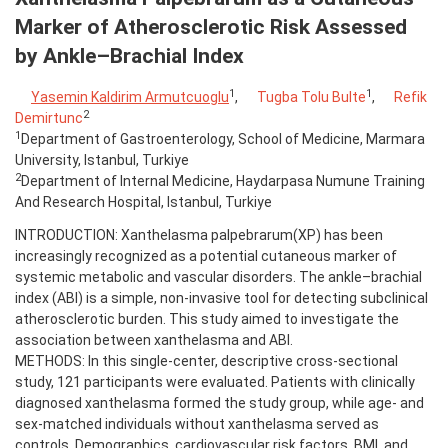
Marker of Atherosclerotic Risk Assessed
by Ankle–Brachial Index
1
1
Yasemin Kaldirim Armutcuoglu
,
Tugba Tolu Bulte
,
Refik
2
Demirtunc
1
Department of Gastroenterology, School of Medicine, Marmara
University, Istanbul, Turkiye
2
Department of Internal Medicine, Haydarpasa Numune Training
And Research Hospital, Istanbul, Turkiye
INTRODUCTION: Xanthelasma palpebrarum(XP) has been
increasingly recognized as a potential cutaneous marker of
systemic metabolic and vascular disorders. The ankle–brachial
index (ABI) is a simple, non-invasive tool for detecting subclinical
atherosclerotic burden. This study aimed to investigate the
association between xanthelasma and ABI.
METHODS: In this single-center, descriptive cross-sectional
study, 121 participants were evaluated. Patients with clinically
diagnosed xanthelasma formed the study group, while age- and
sex-matched individuals without xanthelasma served as
controls. Demographics, cardiovascular risk factors, BMI, and