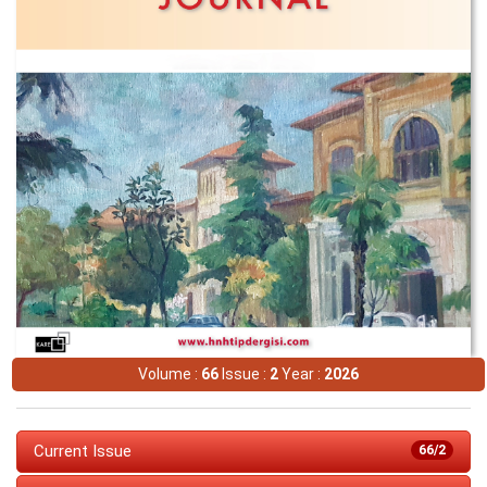
Volume :
66
Issue :
2
Year :
2026
Current Issue
66/2