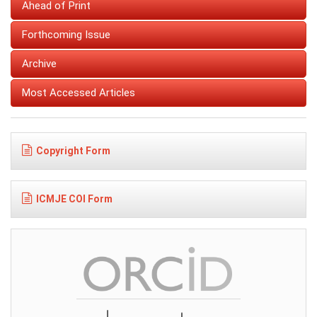
Ahead of Print
Forthcoming Issue
Archive
Most Accessed Articles
Copyright Form
ICMJE COI Form