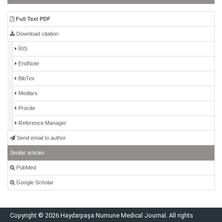
Full Text PDF
Download citation
RIS
EndNote
BibTex
Medlars
Procite
Reference Manager
Send email to author
Similar articles
PubMed
Google Scholar
Copyright © 2026 Haydarpaşa Numune Medical Journal. All rights