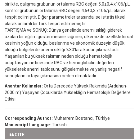
birlikte, çalışma grubunun ortalama RBC değeri 5,0±0,4 x106/μL,
kontrol grubunun ortalama RBC değeri 4,6±0,3 x106/μL olarak
tespit edilmiştir. Diğer parametreler arasında ise istatistiksel
olarak anlamlı bir fark tespit edilmemiştir.
TARTIŞMA ve SONUÇ: Dünya genelinde anemi sıklığı giderek
azalan bir eğilim göstermesine rağmen, ülkemizde özellikle kırsal
kesimin yoğun olduğu, beslenme ve ekonomik düzeyin düşük
olduğu bölgelerde anemi sıklığı %30’lara kadar çıkmaktadır.
Yaşanılan bu yüksek rakımın neden olduğu hematolojik
adaptasyon neticesinde RBC ve hemoglobulin değerleri
yükselerek anemi tablosunu gölgelemekte ve yanlış negatif
sonuçların ortaya çıkmasına neden olmaktadır.
Anahtar Kelimeler:
Orta Derecede Yüksek Rakımda (Ardahan-
2000 m) Yaşayan Çocuklarda Yüksekliğin Hematolojik Değerlere
Etkisi
Corresponding Author:
Muharrem Bostancı, Türkiye
Manuscript Language:
Turkish
CITE