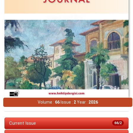
Volume :
66
Issue :
2
Year :
2026
Current Issue
66/2