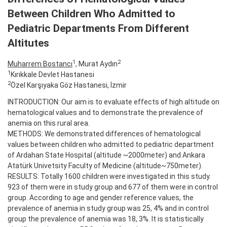
Between Children Who Admitted to
Pediatric Departments From Different
Altitutes
1
2
Muharrem Bostancı
, Murat Aydın
1
Kırıkkale Devlet Hastanesi
2
Özel Karşıyaka Göz Hastanesi, İzmir
INTRODUCTION: Our aim is to evaluate effects of high altitude on
hematological values and to demonstrate the prevalence of
anemia on this rural area.
METHODS: We demonstrated differences of hematological
values between children who admitted to pediatric department
of Ardahan State Hospital (altitude ~2000meter) and Ankara
Atatürk Univetsity Faculty of Medicine (altitude~750meter).
RESULTS: Totally 1600 children were investigated in this study.
923 of them were in study group and 677 of them were in control
group. According to age and gender reference values, the
prevalence of anemia in study group was 25, 4% and in control
group the prevalence of anemia was 18, 3%. It is statistically