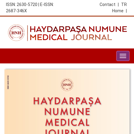
ISSN: 2630-5720 | E-ISSN:
Contact
|
TR
2687-346X
Home
|
Togg
navig