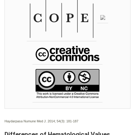
Haydarpasa Numune Med J. 2014; 54(3):
181-187
Differences of Hematological Values