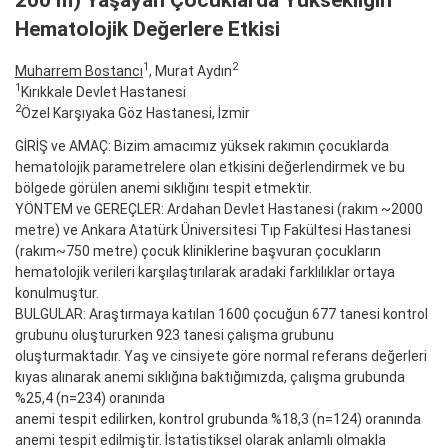
200 m) Yaşayan Çocuklarda Yüksekliğin
Hematolojik Değerlere Etkisi
1
2
Muharrem Bostancı
, Murat Aydın
1
Kırıkkale Devlet Hastanesi
2
Özel Karşıyaka Göz Hastanesi, İzmir
GİRİŞ ve AMAÇ: Bizim amacımız yüksek rakımın çocuklarda
hematolojik parametrelere olan etkisini değerlendirmek ve bu
bölgede görülen anemi sıklığını tespit etmektir.
YÖNTEM ve GEREÇLER: Ardahan Devlet Hastanesi (rakım ~2000
metre) ve Ankara Atatürk Üniversitesi Tıp Fakültesi Hastanesi
(rakım~750 metre) çocuk kliniklerine başvuran çocukların
hematolojik verileri karşılaştırılarak aradaki farklılıklar ortaya
konulmuştur.
BULGULAR: Araştırmaya katılan 1600 çocuğun 677 tanesi kontrol
grubunu oluştururken 923 tanesi çalışma grubunu
oluşturmaktadır. Yaş ve cinsiyete göre normal referans değerleri
kıyas alınarak anemi sıklığına baktığımızda, çalışma grubunda
%25,4 (n=234) oranında
anemi tespit edilirken, kontrol grubunda %18,3 (n=124) oranında
anemi tespit edilmiştir. İstatistiksel olarak anlamlı olmakla