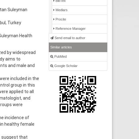
BibTex
ultan Suleyman
Medlars
Procite
bul, Turkey
Reference Manager
 Suleyman Health
Send email to author
Similar articles
zed by widespread
PubMed
udy aims to
ents and male and
Google Scholar
ere included in the
trol group in this
re applied to all
rmatologist, and
groups were
he incidence of
 in healthy female
s suggest that