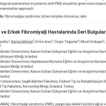
ogical examination in patients with FMS should be given more import
 examination approach.
ds:
Fibromyalgia syndrome, lichen simplex chronicus; skin.
 ve Erkek Fibromiyalji Hastalarinda Deri Bulgular
1
2
3
4
5
pekçi
,
Berna Ürkmez
, Emre Araz
, Özgür Taşpınar
, Murat Erdugan
,
6
Bilimleri Üniversitesi, Kanuni Sultan Süleyman Eğitim ve Araştırma Hasta
ilitasyon Kliniği, Istanbul
Bilimleri Üniversitesi, Haydarpasa Numune Eğitim ve Araştırma Hastanes
tasyon Kliniği, Istanbul
Bilimleri Üniversitesi, Kanuni Sultan Süleyman Eğitim ve Araştırma Has
Istanbul
Universitesi, Saglik Bilimleri Fakültesi, Fiziksel Tıp ve Rehabilitasyon Kl
l Tip Fakultesi, Romatoloji Klinigi, Istanbul, Turkey
Bilimleri Üniversitesi, Kanuni Sultan Süleyman Eğitim ve Araştırma Hasta
Istanbul
 AMAÇ: Fibromiyalji sendromu (FMS), yaygın kas iskelet sistemi ağrısı 