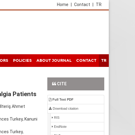
Home
|
Contact
|
TR
HORS
POLICIES
ABOUT JOURNAL
CONTACT
TR
CITE
lgia Patients
Full Text PDF
 Ilteriş Ahmet
Download citation
RIS
nces Turkey, Kanuni
EndNote
nces Turkey,