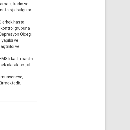
 amacı, kadın ve
matolojik bulgular
ü erkek hasta
e kontrol grubuna
k Depresyon Ölçeği
 yapıldı ve
aştırıldı ve
FMS'li kadın hasta
ksek olarak tespit
k muayeneye,
ürmektedir.