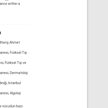
ance within a
ı
 Ilteriş Ahmet
nesi, Fiziksel Tıp
i, Fiziksel Tıp ve
tanesi, Dermatoloji
iniği, Istanbul
nesi, Algoloji
ve vücudun bazı