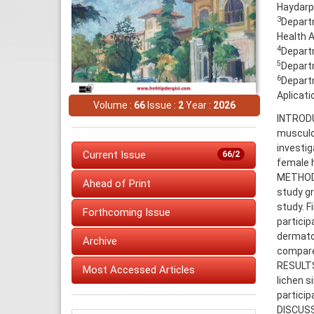
Haydarp
3
Departm
Health A
4
Departm
5
Departm
6
Departm
Aplicati
Volume :
66
Issue :
2
Year :
2026
INTRODU
musculos
investi
Current Issue
66/2
female h
METHODS
Ahead of Print
study gr
study. F
Forthcoming Issue
particip
dermatol
Archive
compared
RESULTS:
Most Accessed Articles
lichen s
particip
DISCUSS