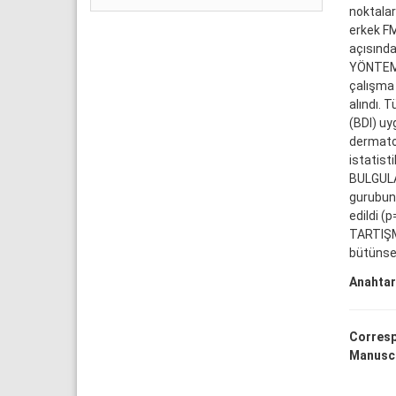
noktalar
erkek FM
açısında
YÖNTEM 
çalışma 
alındı. 
(BDI) uy
dermatolo
istatisti
BULGULAR
gurubund
edildi (p
TARTIŞM
bütünse
Anahtar
Corresp
Manuscr