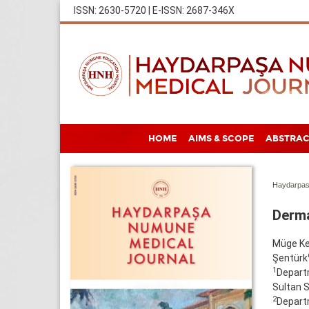
ISSN: 2630-5720 | E-ISSN: 2687-346X
HOME
AIMS & SCOPE
ABSTRAC
Haydarpas
Derma
Müge Ke
Şentürk
1
Departm
Sultan S
2
Departm