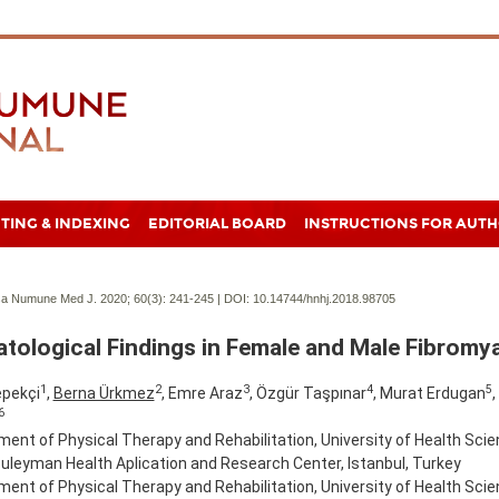
TING & INDEXING
EDITORIAL BOARD
INSTRUCTIONS FOR AUT
a Numune Med J. 2020; 60(3):
241-245 | DOI:
10.14744/hnhj.2018.98705
tological Findings in Female and Male Fibromya
1
2
3
4
5
pekçi
,
Berna Ürkmez
, Emre Araz
, Özgür Taşpınar
, Murat Erdugan
,
6
ent of Physical Therapy and Rehabilitation, University of Health Scie
uleyman Health Aplication and Research Center, Istanbul, Turkey
ent of Physical Therapy and Rehabilitation, University of Health Scie