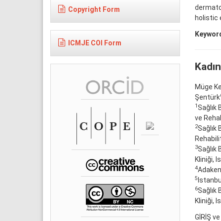
dermatol
Copyright Form
holistic
Keywor
ICMJE COI Form
Kadın
Müge Ke
Şentürk
1
Sağlık 
ve Rehab
2
Sağlık 
Rehabili
3
Sağlık 
Kliniği, 
4
Adakent 
5
Istanbu
6
Sağlık 
Kliniği, 
GİRİŞ ve