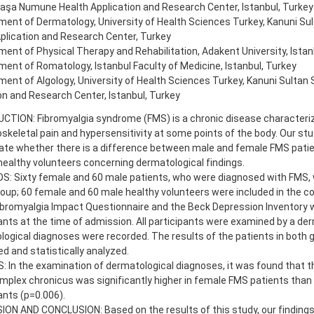
aşa Numune Health Application and Research Center, Istanbul, Turkey
ent of Dermatology, University of Health Sciences Turkey, Kanuni S
plication and Research Center, Turkey
ent of Physical Therapy and Rehabilitation, Adakent University, Istan
ent of Romatology, Istanbul Faculty of Medicine, Istanbul, Turkey
ent of Algology, University of Health Sciences Turkey, Kanuni Sultan
on and Research Center, Istanbul, Turkey
CTION: Fibromyalgia syndrome (FMS) is a chronic disease characteri
keletal pain and hypersensitivity at some points of the body. Our st
gate whether there is a difference between male and female FMS pati
ealthy volunteers concerning dermatological findings.
: Sixty female and 60 male patients, who were diagnosed with FMS, w
oup; 60 female and 60 male healthy volunteers were included in the con
ibromyalgia Impact Questionnaire and the Beck Depression Inventory we
ants at the time of admission. All participants were examined by a de
ogical diagnoses were recorded. The results of the patients in both 
 and statistically analyzed.
 In the examination of dermatological diagnoses, it was found that t
implex chronicus was significantly higher in female FMS patients than
ants (p=0.006).
ION AND CONCLUSION: Based on the results of this study, our finding