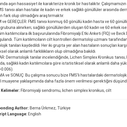
ında aşırı hassasiyet ile karakterize kronik bir hastalıktır. Çalışmamızın
S tanısı alan hastalar ile kadın ve erkek sağlıklı gönüllüler arasında der
n fark olup olmadığını araştırmaktır.
ve GEREÇLER: FMS tanısı konmuş 60 gönüllü kadın hasta ve 60 gönüll
grubuna alınırken; sağlıklı gönüllülerden oluşan 60 kadın ve 60 erkek is
Tüm katılımcılara ilk başvurularında Fibromiyalji Etki Anketi (FIQ) ve Bec
gulandı. Tüm katılımcıların cilt kontrolleri dermatoloji uzmanı tarafından
jik tanıları kaydedildi. Her iki grupta yer alan hastaların sonuçları karşıl
ksel olarak anlamlı farklılıkların olup olmadığına bakıldı.
: Dermatolojik tanılar incelendiğinde, Lichen Simplex Kronikus tanısı, 
a, sağlıklı kadın katılımcılara göre istatistiksel olarak anlamlı daha yü
=0.006).
A ve SONUÇ: Bu çalışma sonucu bize FMS'li hastalardaki dermatoloji
l muayene yaklaşımında daha fazla önem verilmesi gerektiğini düşünd
 Kelimeler:
Fibromiyalji sendromu, lichen simplex kronikus, cilt
onding Author:
Berna Ürkmez, Türkiye
ipt Language:
English