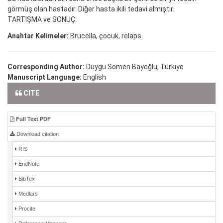
görmüş olan hastadır. Diğer hasta ikili tedavi almıştır.
TARTIŞMA ve SONUÇ:
Anahtar Kelimeler:
Brucella, çocuk, relaps
Corresponding Author:
Duygu Sömen Bayoğlu, Türkiye
Manuscript Language:
English
CITE
Full Text PDF
Download citation
RIS
EndNote
BibTex
Medlars
Procite