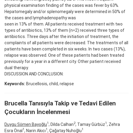
physical examination finding of the cases was fever by 63%.
Hepatomegaly and/or splenomegaly were determined in 50% of
the cases and lymphadenopathy was
seen in 13% of them. All patients received treatment with two
types of antibiotics, 13% of them (n=2) received three types of
antibiotics. Three days after the initiation of treatment, the
complaints of all patients were decreased. The treatments of all
patients have been completed in six weeks. In two cases (13%),
relapse was observed. One of these patients had been treated
previously for a year in a different city. Other patient received
dual therapy.
DISCUSSION AND CONCLUSION:
Keywords:
Brucellosis, child, relapse
Brucella Tanısıyla Takip ve Tedavi Edilen
Çocukların İncelenmesi
1
2
1
Duygu Sömen Bayoğlu
, Dilda Calhan
, Tamay Gürbüz
, Zehra
1
1
1
Esra Önal
, Narin Akıcı
, Çağatay Nuhoğlu