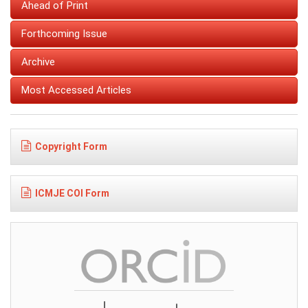
Ahead of Print
Forthcoming Issue
Archive
Most Accessed Articles
Copyright Form
ICMJE COI Form