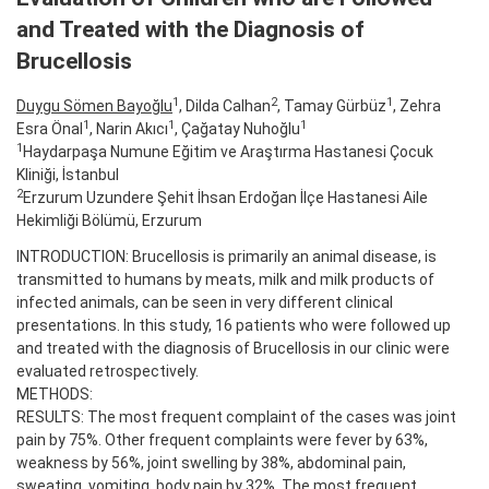
and Treated with the Diagnosis of
Brucellosis
1
2
1
Duygu Sömen Bayoğlu
, Dilda Calhan
, Tamay Gürbüz
, Zehra
1
1
1
Esra Önal
, Narin Akıcı
, Çağatay Nuhoğlu
1
Haydarpaşa Numune Eğitim ve Araştırma Hastanesi Çocuk
Kliniği, İstanbul
2
Erzurum Uzundere Şehit İhsan Erdoğan İlçe Hastanesi Aile
Hekimliği Bölümü, Erzurum
INTRODUCTION: Brucellosis is primarily an animal disease, is
transmitted to humans by meats, milk and milk products of
infected animals, can be seen in very different clinical
presentations. In this study, 16 patients who were followed up
and treated with the diagnosis of Brucellosis in our clinic were
evaluated retrospectively.
METHODS:
RESULTS: The most frequent complaint of the cases was joint
pain by 75%. Other frequent complaints were fever by 63%,
weakness by 56%, joint swelling by 38%, abdominal pain,
sweating, vomiting, body pain by 32%. The most frequent