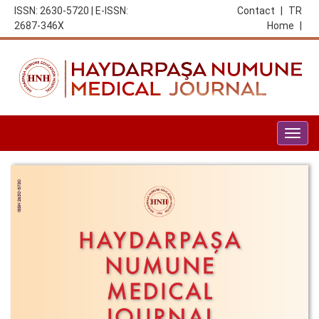
ISSN: 2630-5720 | E-ISSN:
Contact
|
TR
2687-346X
Home
|
Togg
navig