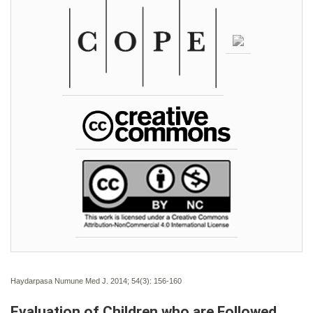
Haydarpasa Numune Med J. 2014; 54(3):
156-160
Evaluation of Children who are Followed