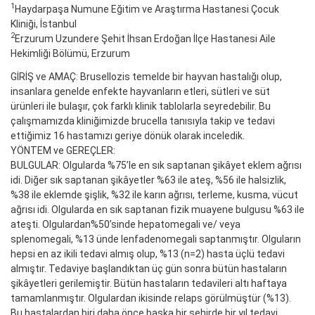
1
Haydarpaşa Numune Eğitim ve Araştırma Hastanesi Çocuk
Kliniği, İstanbul
2
Erzurum Uzundere Şehit İhsan Erdoğan İlçe Hastanesi Aile
Hekimliği Bölümü, Erzurum
GİRİŞ ve AMAÇ: Brusellozis temelde bir hayvan hastalığı olup,
insanlara genelde enfekte hayvanların etleri, sütleri ve süt
ürünleri ile bulaşır, çok farklı klinik tablolarla seyredebilir. Bu
çalışmamızda kliniğimizde brucella tanısıyla takip ve tedavi
ettiğimiz 16 hastamızı geriye dönük olarak inceledik.
YÖNTEM ve GEREÇLER:
BULGULAR: Olgularda %75’le en sık saptanan şikâyet eklem ağrısı
idi. Diğer sık saptanan şikâyetler %63 ile ateş, %56 ile halsizlik,
%38 ile eklemde şişlik, %32 ile karın ağrısı, terleme, kusma, vücut
ağrısı idi. Olgularda en sık saptanan fizik muayene bulgusu %63 ile
ateşti. Olgulardan%50’sinde hepatomegali ve/ veya
splenomegali, %13 ünde lenfadenomegali saptanmıştır. Olguların
hepsi en az ikili tedavi almış olup, %13 (n=2) hasta üçlü tedavi
almıştır. Tedaviye başlandıktan üç gün sonra bütün hastaların
şikâyetleri gerilemiştir. Bütün hastaların tedavileri altı haftaya
tamamlanmıştır. Olgulardan ikisinde relaps görülmüştür (%13).
Bu hastalardan biri daha önce başka bir şehirde bir yıl tedavi