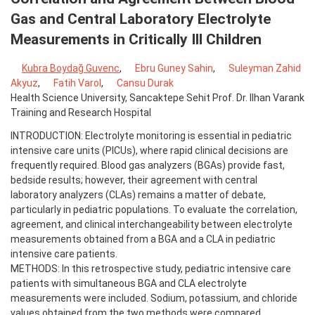
Gas and Central Laboratory Electrolyte
Measurements in Critically Ill Children
Kubra Boydağ Guvenc
,
Ebru Guney Sahin
,
Suleyman Zahid
Akyuz
,
Fatih Varol
,
Cansu Durak
Health Science University, Sancaktepe Sehit Prof. Dr. Ilhan Varank
Training and Research Hospital
INTRODUCTION: Electrolyte monitoring is essential in pediatric
intensive care units (PICUs), where rapid clinical decisions are
frequently required. Blood gas analyzers (BGAs) provide fast,
bedside results; however, their agreement with central
laboratory analyzers (CLAs) remains a matter of debate,
particularly in pediatric populations. To evaluate the correlation,
agreement, and clinical interchangeability between electrolyte
measurements obtained from a BGA and a CLA in pediatric
intensive care patients.
METHODS: In this retrospective study, pediatric intensive care
patients with simultaneous BGA and CLA electrolyte
measurements were included. Sodium, potassium, and chloride
values obtained from the two methods were compared.