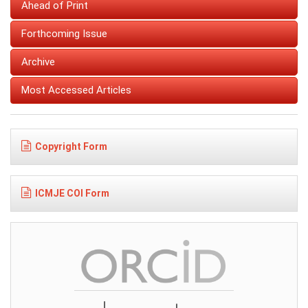
Ahead of Print
Forthcoming Issue
Archive
Most Accessed Articles
Copyright Form
ICMJE COI Form