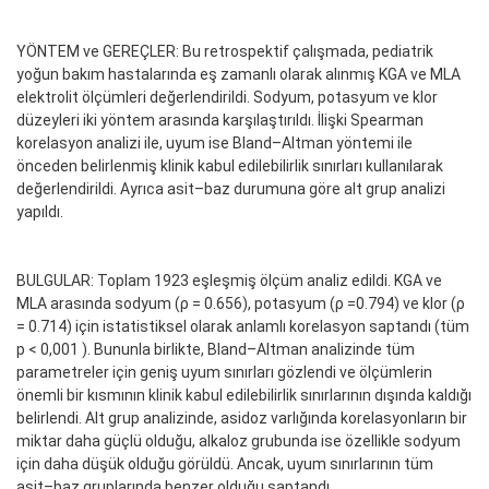
YÖNTEM ve GEREÇLER: Bu retrospektif çalışmada, pediatrik
yoğun bakım hastalarında eş zamanlı olarak alınmış KGA ve MLA
elektrolit ölçümleri değerlendirildi. Sodyum, potasyum ve klor
düzeyleri iki yöntem arasında karşılaştırıldı. İlişki Spearman
korelasyon analizi ile, uyum ise Bland–Altman yöntemi ile
önceden belirlenmiş klinik kabul edilebilirlik sınırları kullanılarak
değerlendirildi. Ayrıca asit–baz durumuna göre alt grup analizi
yapıldı.
BULGULAR: Toplam 1923 eşleşmiş ölçüm analiz edildi. KGA ve
MLA arasında sodyum (ρ = 0.656), potasyum (ρ =0.794) ve klor (ρ
= 0.714) için istatistiksel olarak anlamlı korelasyon saptandı (tüm
p < 0,001 ). Bununla birlikte, Bland–Altman analizinde tüm
parametreler için geniş uyum sınırları gözlendi ve ölçümlerin
önemli bir kısmının klinik kabul edilebilirlik sınırlarının dışında kaldığı
belirlendi. Alt grup analizinde, asidoz varlığında korelasyonların bir
miktar daha güçlü olduğu, alkaloz grubunda ise özellikle sodyum
için daha düşük olduğu görüldü. Ancak, uyum sınırlarının tüm
asit–baz gruplarında benzer olduğu saptandı.