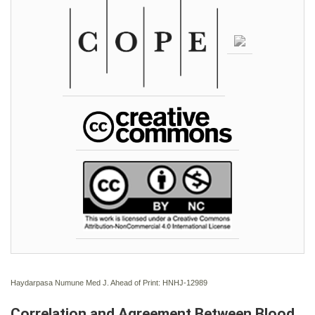
Haydarpasa Numune Med J. Ahead of Print: HNHJ-12989
Correlation and Agreement Between Blood