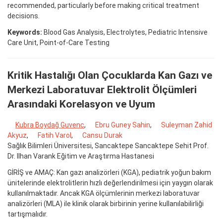
recommended, particularly before making critical treatment
decisions.
Keywords:
Blood Gas Analysis, Electrolytes, Pediatric Intensive
Care Unit, Point-of-Care Testing
Kritik Hastalığı Olan Çocuklarda Kan Gazı ve
Merkezi Laboratuvar Elektrolit Ölçümleri
Arasındaki Korelasyon ve Uyum
Kubra Boydağ Guvenc
,
Ebru Guney Sahin
,
Suleyman Zahid
Akyuz
,
Fatih Varol
,
Cansu Durak
Sağlık Bilimleri Üniversitesi, Sancaktepe Sancaktepe Sehit Prof.
Dr. Ilhan Varank Eğitim ve Araştırma Hastanesi
GİRİŞ ve AMAÇ: Kan gazı analizörleri (KGA), pediatrik yoğun bakım
ünitelerinde elektrolitlerin hızlı değerlendirilmesi için yaygın olarak
kullanılmaktadır. Ancak KGA ölçümlerinin merkezi laboratuvar
analizörleri (MLA) ile klinik olarak birbirinin yerine kullanılabilirliği
tartışmalıdır.