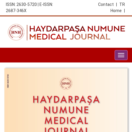
ISSN: 2630-5720 | E-ISSN:
Contact
|
TR
2687-346X
Home
|
Togg
navig