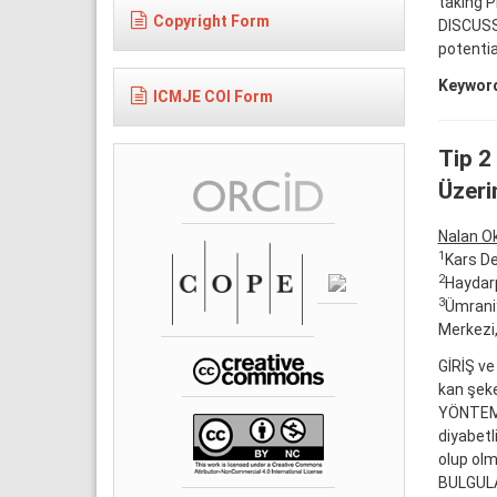
taking P
Copyright Form
DISCUSS
potentia
Keywor
ICMJE COI Form
Tip 2
Üzeri
Nalan O
1
Kars De
2
Haydarp
3
Ümraniy
Merkezi,
GİRİŞ ve
kan şeke
YÖNTEM 
diyabetl
olup olm
BULGULAR