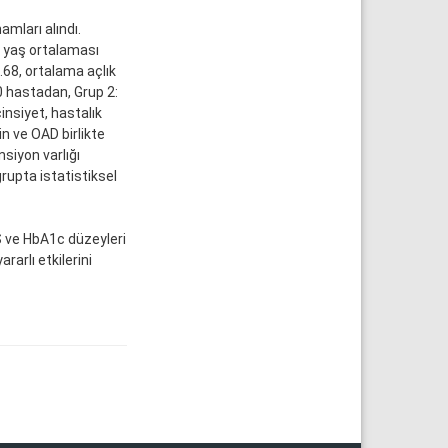
amları alındı.
n yaş ortalaması
68, ortalama açlık
0 hastadan, Grup 2:
nsiyet, hastalık
in ve OAD birlikte
nsiyon varlığı
rupta istatistiksel
 ve HbA1c düzeyleri
arlı etkilerini