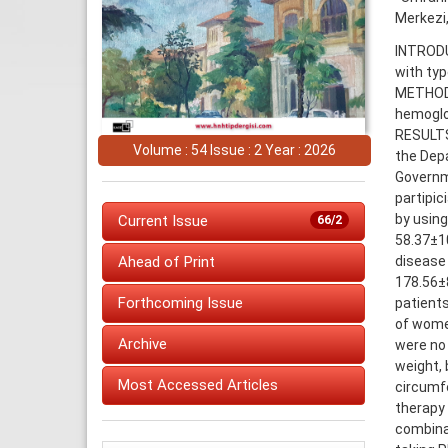
Merkezi,
INTRODUC
with typ
METHODS
hemoglob
RESULTS:
Volume : 54 Issue : 2 Year : 2026
the Depa
Governme
partipic
by usin
Current Issue
66/2
58.37±10
disease
Ahead of Print
178.56±8
Forthcoming Issue
patients
of wome
Archive
were no 
weight, 
Most Accessed Articles
circumfe
therapy
combinat