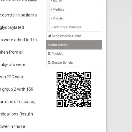
BibTex
Medlars
 control in patients
Procite
 glycosylated
Reference Manager
Send email to author
ho were admitted to
Similar articles
ken from all
PubMed
Google Scholar
subjects were
mean FPG was
n group 2 with 159
uration of disease,
ications (insulin
lower in those