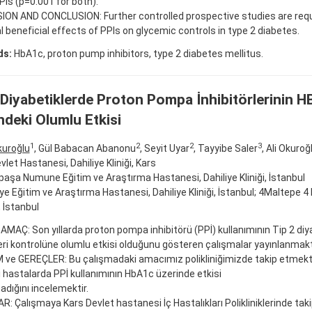
PIs (p=0.001 for both).
ION AND CONCLUSION: Further controlled prospective studies are requ
l beneficial effects of PPIs on glycemic controls in type 2 diabetes.
ds:
HbA1c, proton pump inhibitors, type 2 diabetes mellitus.
 Diyabetiklerde Proton Pompa İnhibitörlerinin 
ndeki Olumlu Etkisi
1
2
2
3
kuroğlu
, Gül Babacan Abanonu
, Seyit Uyar
, Tayyibe Saler
, Ali Okuroğ
vlet Hastanesi, Dahiliye Kliniği, Kars
aşa Numune Eğitim ve Araştırma Hastanesi, Dahiliye Kliniği, İstanbul
e Eğitim ve Araştırma Hastanesi, Dahiliye Kliniği, İstanbul; 4Maltepe 4 
 İstanbul
 AMAÇ: Son yıllarda proton pompa inhibitörü (PPİ) kullanımının Tip 2 diy
ri kontrolüne olumlu etkisi olduğunu gösteren çalışmalar yayınlanmakt
ve GEREÇLER: Bu çalışmadaki amacımız polikliniğimizde takip etmek
i hastalarda PPİ kullanımının HbA1c üzerinde etkisi
adığını incelemektir.
: Çalışmaya Kars Devlet hastanesi İç Hastalıkları Polikliniklerinde tak