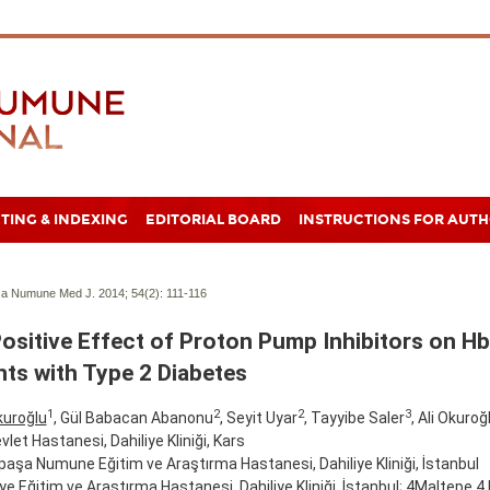
TING & INDEXING
EDITORIAL BOARD
INSTRUCTIONS FOR AUT
a Numune Med J. 2014; 54(2):
111-116
ositive Effect of Proton Pump Inhibitors on H
nts with Type 2 Diabetes
1
2
2
3
kuroğlu
, Gül Babacan Abanonu
, Seyit Uyar
, Tayyibe Saler
, Ali Okuroğ
vlet Hastanesi, Dahiliye Kliniği, Kars
aşa Numune Eğitim ve Araştırma Hastanesi, Dahiliye Kliniği, İstanbul
e Eğitim ve Araştırma Hastanesi, Dahiliye Kliniği, İstanbul; 4Maltepe 4 