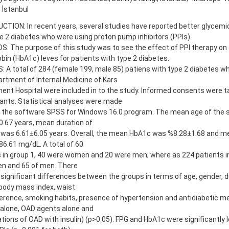
 İstanbul
TION: In recent years, several studies have reported better glycemic
e 2 diabetes who were using proton pump inhibitors (PPIs).
: The purpose of this study was to see the effect of PPI therapy on
in (HbA1c) leves for patients with type 2 diabetes.
 A total of 284 (female 199, male 85) patiens with type 2 diabetes w
rtment of Internal Medicine of Kars
nt Hospital were included in to the study. Informed consents were ta
iants. Statistical analyses were made
g the software SPSS for Windows 16.0 program. The mean age of the 
.67 years, mean duration of
 was 6.61±6.05 years. Overall, the mean HbA1c was %8.28±1.68 and 
6.61 mg/dL. A total of 60
 in group 1, 40 were women and 20 were men; where as 224 patients i
n and 65 of men. There
significant differences between the groups in terms of age, gender, d
body mass index, waist
rence, smoking habits, presence of hypertension and antidiabetic med
 alone, OAD agents alone and
ions of OAD with insulin) (p>0.05). FPG and HbA1c were significantly 