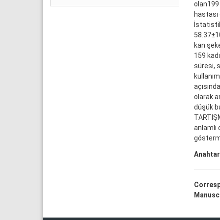
olan199 
hastası 
İstatist
58.37±10
kan şeke
159 kadı
süresi, 
kullanımı
açısında
olarak a
düşük bul
TARTIŞMA
anlamlı 
gösterme
Anahtar
Corresp
Manuscr