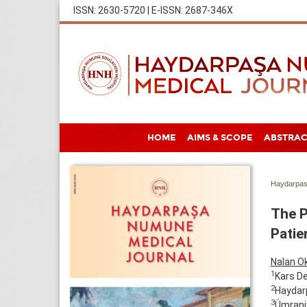
ISSN: 2630-5720 | E-ISSN: 2687-346X
HOME
AIMS & SCOPE
ABSTRAC
Haydarpas
The P
Patie
Nalan O
1
Kars De
2
Haydarp
3
Ümraniy