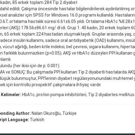
kadın, 85 erkek toplam 284 Tip 2 diyabet
dahil edildi. Çalışma öncesinde hastalar bilgilendirilerek aydınlatılmış on
iksel analizler için SPSS for Windows 16.0 programı kullanıldı. Hastaları
.67; ortalama hastalık süresi 6.61±6.05 yıldı. Ortalama HbA1c %8.28±1.
rleri (AKŞ) 178.56±86.61 mg/ dl idi. Grup 1: 40 kadın, 20 erkek toplam 6
n, 65 erkek toplam 224 hastadan oluşmaktaydı. Gruplar arasında yaş, ci
sadece insülin kullanımı, sadece oral antidiyabetik (OAD) kullanımı, insül
, vücut ağırlığı, beden kitle indeksi, bel çevresi, sigara kullanımı, hiperta
n farklılık bulunmazken (p>0.05); AKŞ ve HbA1c düzeyleri PPİ kullanan g
nlamlı
undu (her ikisi için de p: 0.001).
 ve SONUÇ: Bu çalışmada PPİ kullanan Tip 2 diyabetli hastalarda AKŞ
düşük bulunmuştur, PPİ’lerinin diyabet regülasyonunundaki muhtemel yar
k için kontrollü prospektif çalışmalara ihtiyaç vardır.
 Kelimeler:
HbA1c, proton pompa inhibitörleri, Tip 2 diyabetes mellitus
onding Author:
Nalan Okuroğlu, Türkiye
ipt Language:
Turkish