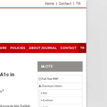
Home
|
Contact
|
TR
HORS
POLICIES
ABOUT JOURNAL
CONTACT
TR
CITE
bA1c in
Full Text PDF
Download citation
3
lu
RIS
EndNote
Numaralı Aile Sağlığı