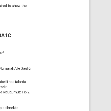
ired to show the
HBA1C
3
lu
Numaralı Aile Sağlığı
abetli hastalarda
adır.
te olduğumuz Tip 2
ip edilmekte