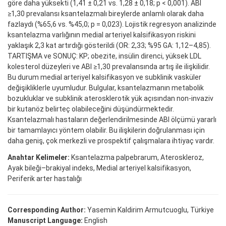
göre daha yüksekti (1,41 ± 0,21 vs. 1,28 ± 0,18; p < 0,001). ABI
≥1,30 prevalansı ksantelazmalı bireylerde anlamlı olarak daha
fazlaydı (%65,6 vs. %45,0; p = 0,023). Lojistik regresyon analizinde
ksantelazma varlığının medial arteriyel kalsifikasyon riskini
yaklaşık 2,3 kat artırdığı gösterildi (OR: 2,33; %95 GA: 1,12–4,85).
TARTIŞMA ve SONUÇ: KP; obezite, insülin direnci, yüksek LDL
kolesterol düzeyleri ve ABI ≥1,30 prevalansında artış ile ilişkilidir.
Bu durum medial arteriyel kalsifikasyon ve subklinik vasküler
değişikliklerle uyumludur. Bulgular, ksantelazmanın metabolik
bozukluklar ve subklinik aterosklerotik yük açısından non-invaziv
bir kutanöz belirteç olabileceğini düşündürmektedir.
Ksantelazmalı hastaların değerlendirilmesinde ABI ölçümü yararlı
bir tamamlayıcı yöntem olabilir. Bu ilişkilerin doğrulanması için
daha geniş, çok merkezli ve prospektif çalışmalara ihtiyaç vardır.
Anahtar Kelimeler:
Ksantelazma palpebrarum, Ateroskleroz,
Ayak bileği–brakiyal indeks, Medial arteriyel kalsifikasyon,
Periferik arter hastalığı
Corresponding Author:
Yasemin Kaldirim Armutcuoglu, Türkiye
Manuscript Language:
English