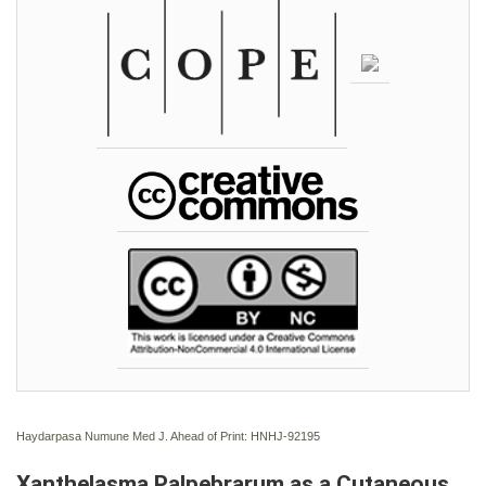
Haydarpasa Numune Med J. Ahead of Print: HNHJ-92195
Xanthelasma Palpebrarum as a Cutaneous