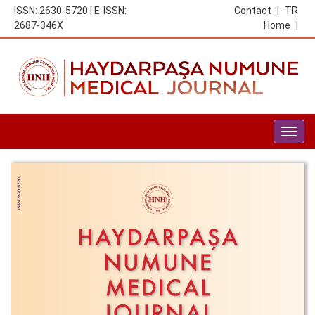
ISSN: 2630-5720 | E-ISSN:
Contact
|
TR
2687-346X
Home
|
Togg
navig