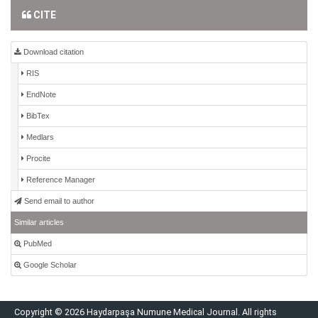
CITE
Download citation
RIS
EndNote
BibTex
Medlars
Procite
Reference Manager
Send email to author
Similar articles
PubMed
Google Scholar
Copyright © 2026 Haydarpaşa Numune Medical Journal. All rights