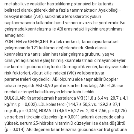
metabolik ve vasküler hastalıkların potansiyel bir kutanöz
belirteci olarak giderek daha fazla tanınmaktadır. Ayak bileği–
brakiyal indeks (ABI), subklinik aterosklerotik yükün
saptanmasında kullanılan basit ve non-invaziv bir yöntemdir. Bu
çalışmada ksantelazma ile ABI arasındaki ilişkinin araştırılması
amaçlandı.
YÖNTEM ve GEREÇLER: Bu tek merkezli, tanımlayıcı kesitsel
çalışmasında 121 katılımcı değerlendirildi. Klinik olarak
ksantelazma tanısı alan hastalar çalışma grubunu, yaş ve
cinsiyet açısından eşleştirilmiş ksantelazması olmayan bireyler
ise kontrol grubunu oluşturdu. Demografik veriler, kardiyovasküler
risk faktörleri, vücut kitle indeksi (VKİ) ve laboratuvar
parametreleri kaydedildi. ABI ölçümü elde taşınabilir Doppler
cihazı ile yapıldı. ABI ≤0,90 periferik arter hastalığı, ABI ≥1,30 ise
medial arteriyel kalsifikasyon lehine kabul edildi.
BULGULAR: Ksantelazmalı hastalarda VKİ (31,8 ± 6,4 vs. 28,7 ± 4,1
kg/m²; p = 0,002), LDL kolesterol (144,7 ± 50,2 vs. 129,2 ± 37,1
mg/dL; p = 0,046), HOMA-IR (4,54 ± 5,22 vs. 2,90 ± 2,66; p = 0,025)
ve serbest tiroksin düzeyleri (p = 0,001) anlamlı derecede daha
yüksek, serum 25-hidroksi vitamin D düzeyleri ise daha düşüktü
(p = 0,014). ABI değerleri ksantelazma grubunda kontrol grubuna