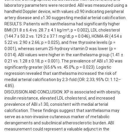
laboratory parameters were recorded. ABI was measured using a
handheld Doppler device, with values ≤0.90 indicating peripheral
artery disease and ≥1.30 suggesting medial arterial calcification.
RESULTS: Patients with xanthelasma had significantly higher
BMI (31.8 ± 6.4 vs. 28.7 ± 4.1 kg/m²; p = 0.002), LDL cholesterol
(144.7 ± 50.2 vs. 129.2 ± 37.1 mg/dl; p = 0.046), HOMA-IR (4.54 ±
5.22 vs. 2.90 ± 2.66; p = 0.025), and free thyroxine levels (p =
0.001), whereas serum 25-hydroxy vitamin D was lower (p =
0.014). ABI values were higher in the xanthelasma group (1.41 ±
0.21 vs. 1.28 ± 0.18; p < 0.001). The prevalence of ABI ≥1.30 was
significantly greater (65.6% vs. 45.0%; p = 0.023). Logistic
regression revealed that xanthelasma increased the risk of
medial arterial calcification by 2.3-fold (OR: 2.33; 95% CI: 1.12–
4.85).
DISCUSSION AND CONCLUSION: XP is associated with obesity,
insulin resistance, elevated LDL cholesterol, and increased
prevalence of ABI ≥1.30, consistent with medial arterial
calcification. These findings suggest that xanthelasma may
serve as a non-invasive cutaneous marker of metabolic
derangements and subclinical atherosclerotic burden. ABI
measurement could represent a valuable adjunct in the