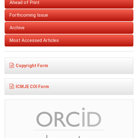
Ahead of Print
Forthcoming Issue
Archive
Most Accessed Articles
Copyright Form
ICMJE COI Form