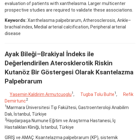
evaluation of patients with xanthelasma. Larger multicenter
prospective studies are required to validate these associations.
Keywords:
Xanthelasma palpebrarum, Atherosclerosis, Ankle–
brachial index, Medial arterial calcification, Peripheral arterial
disease
Ayak Bileği–Brakiyal İndeks ile
Değerlendirilen Aterosklerotik Riskin
Kutanöz Bir Göstergesi Olarak Ksantelazma
Palpebrarum
1
1
Yasemin Kaldirim Armutcuoglu
,
Tugba Tolu Bulte
,
Refik
2
Demirtunc
1
Marmara Üniversitesi Tıp Fakültesi, Gastroenteroloji Anabilim
Dalı, İstanbul, Türkiye
2
Haydarpaşa Numune Eğitim ve Araştırma Hastanesi, İç
Hastalıkları Kliniği, İstanbul, Türkiye
GİRİŞ ve AMAÇ: Ksantelazma palpebrarum (KP), sistemik