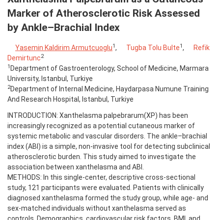
Marker of Atherosclerotic Risk Assessed
by Ankle–Brachial Index
1
1
Yasemin Kaldirim Armutcuoglu
,
Tugba Tolu Bulte
,
Refik
2
Demirtunc
1
Department of Gastroenterology, School of Medicine, Marmara
University, Istanbul, Turkiye
2
Department of Internal Medicine, Haydarpasa Numune Training
And Research Hospital, Istanbul, Turkiye
INTRODUCTION: Xanthelasma palpebrarum(XP) has been
increasingly recognized as a potential cutaneous marker of
systemic metabolic and vascular disorders. The ankle–brachial
index (ABI) is a simple, non-invasive tool for detecting subclinical
atherosclerotic burden. This study aimed to investigate the
association between xanthelasma and ABI.
METHODS: In this single-center, descriptive cross-sectional
study, 121 participants were evaluated. Patients with clinically
diagnosed xanthelasma formed the study group, while age- and
sex-matched individuals without xanthelasma served as
controls. Demographics, cardiovascular risk factors, BMI, and