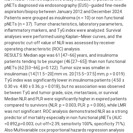
pNETs diagnosed via endosonography (EUS)–guided fine-needle
aspiration/biopsy between January 2012 and December 2024.
Patients were grouped as insulinoma (n = 10) or non functional
pNETs (n = 37). Tumor characteristics, laboratory parameters,
inflammatory markers, and TyG index were analyzed. Survival
analyses were performed using Kaplan–Meier curves, and the
prognostic cut-off value of NLR was assessed by receiver
operating characteristic (ROC) analysis.
RESULTS: Median age was 61 [47–66] years, and insulinoma
patients tending to be younger (46 [27–65]) than non functional
pNETs (62 [53–66]; p=0.122). Tumor size was smaller in
insulinomas (14 [11.5–20] mm vs. 20 [15.5–37.5] mm; p = 0.019).
TyG index was significantly lower in insulinoma patients (4.50 ±
0.30 vs. 4.80 ± 0.36; p = 0.018), but no association was observed
between TyG and tumor grade, size, metastasis, or survival.
Median NLR and PLR were significantly higher in expired patients
compared to survivors (NLR: p = 0.003; PLR: p = 0.006), while LMR
was not significant. ROC analysis demonstrated NLR as a strong
predictor of mortality especially in non functional pNETs (AUC
=0.892,p=0.003; cut-off=2.39; sensitivity 100%; specificity 71%).
Also Multivariable cox proportional hazards regression analysis