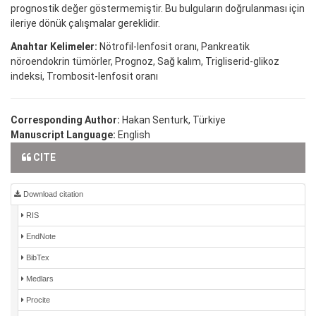
prognostik değer göstermemiştir. Bu bulguların doğrulanması için
ileriye dönük çalışmalar gereklidir.
Anahtar Kelimeler:
Nötrofil-lenfosit oranı, Pankreatik
nöroendokrin tümörler, Prognoz, Sağ kalım, Trigliserid-glikoz
indeksi, Trombosit-lenfosit oranı
Corresponding Author:
Hakan Senturk, Türkiye
Manuscript Language:
English
CITE
Download citation
RIS
EndNote
BibTex
Medlars
Procite