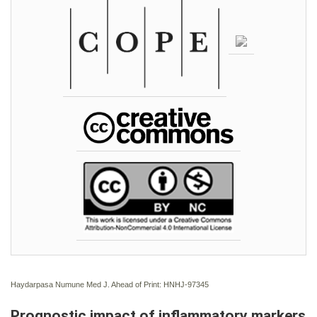
Haydarpasa Numune Med J. Ahead of Print: HNHJ-97345
Prognostic impact of inflammatory markers