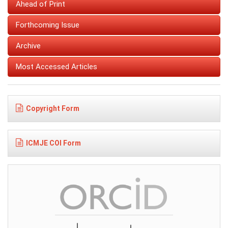
Ahead of Print
Forthcoming Issue
Archive
Most Accessed Articles
Copyright Form
ICMJE COI Form