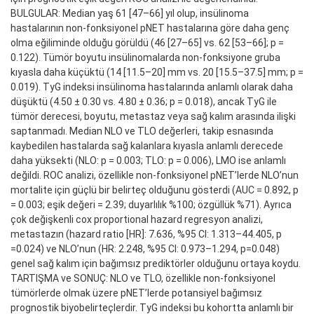
BULGULAR: Median yaş 61 [47–66] yıl olup, insülinoma
hastalarının non-fonksiyonel pNET hastalarına göre daha genç
olma eğiliminde olduğu görüldü (46 [27–65] vs. 62 [53–66]; p =
0.122). Tümör boyutu insülinomalarda non-fonksiyone gruba
kıyasla daha küçüktü (14 [11.5–20] mm vs. 20 [15.5–37.5] mm; p =
0.019). TyG indeksi insülinoma hastalarında anlamlı olarak daha
düşüktü (4.50 ± 0.30 vs. 4.80 ± 0.36; p = 0.018), ancak TyG ile
tümör derecesi, boyutu, metastaz veya sağ kalım arasında ilişki
saptanmadı. Median NLO ve TLO değerleri, takip esnasında
kaybedilen hastalarda sağ kalanlara kıyasla anlamlı derecede
daha yüksekti (NLO: p = 0.003; TLO: p = 0.006), LMO ise anlamlı
değildi. ROC analizi, özellikle non-fonksiyonel pNET’lerde NLO’nun
mortalite için güçlü bir belirteç olduğunu gösterdi (AUC = 0.892, p
= 0.003; eşik değeri = 2.39; duyarlılık %100; özgüllük %71). Ayrıca
çok değişkenli cox proportional hazard regresyon analizi,
metastazın (hazard ratio [HR]: 7.636, %95 CI: 1.313–44.405, p
=0.024) ve NLO’nun (HR: 2.248, %95 CI: 0.973–1.294, p=0.048)
genel sağ kalım için bağımsız prediktörler olduğunu ortaya koydu.
TARTIŞMA ve SONUÇ: NLO ve TLO, özellikle non-fonksiyonel
tümörlerde olmak üzere pNET’lerde potansiyel bağımsız
prognostik biyobelirteçlerdir. TyG indeksi bu kohortta anlamlı bir