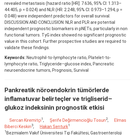
revealed metastasis (hazard ratio [HR]: 7.636, 95% CI: 1.313–
44.405, p = 0.024) and NLR (HR: 2.248, 95% CI: 0.973–1.294, p =
0.048) were independent predictors for overall survival.
DISCUSSION AND CONCLUSION: NLR and PLR are potential
independent prognostic biomarkers in pNETs, particularly in non
functional tumors. TyG index showed no significant prognostic
value in this cohort. Further prospective studies are required to
validate these findings.
Keywords:
Neutrophil-to-lymphocyte ratio, Platelet-to-
lymphocyte ratio, Triglyceride–glucose index, Pancreatic
neuroendocrine tumors, Prognosis, Survival
Pankreatik nöroendokrin tümörlerde
inflamatuvar belirteçler ve trigliserid–
glukoz indeksinin prognostik etkisi
1
2
Sercan Kiremitçi
,
Şerife Değirmencioğlu Tosun
,
Elmas
3
1
Biberci Keskin
,
Hakan Senturk
1
Bezmialem Vakıf Üniversitesi Tıp Fakültesi, Gastroenteroloji