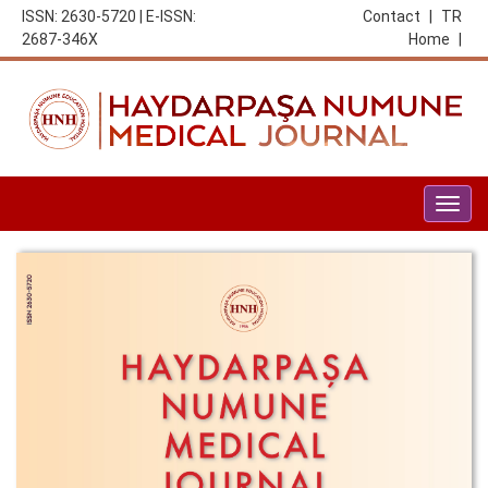
ISSN: 2630-5720 | E-ISSN:
Contact
|
TR
2687-346X
Home
|
Togg
navig