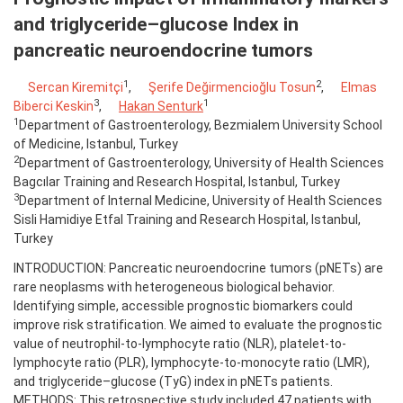
and triglyceride–glucose Index in
pancreatic neuroendocrine tumors
1
2
Sercan Kiremitçi
,
Şerife Değirmencioğlu Tosun
,
Elmas
3
1
Biberci Keskin
,
Hakan Senturk
1
Department of Gastroenterology, Bezmialem University School
of Medicine, Istanbul, Turkey
2
Department of Gastroenterology, University of Health Sciences
Bagcılar Training and Research Hospital, Istanbul, Turkey
3
Department of Internal Medicine, University of Health Sciences
Sisli Hamidiye Etfal Training and Research Hospital, Istanbul,
Turkey
INTRODUCTION: Pancreatic neuroendocrine tumors (pNETs) are
rare neoplasms with heterogeneous biological behavior.
Identifying simple, accessible prognostic biomarkers could
improve risk stratification. We aimed to evaluate the prognostic
value of neutrophil-to-lymphocyte ratio (NLR), platelet-to-
lymphocyte ratio (PLR), lymphocyte-to-monocyte ratio (LMR),
and triglyceride–glucose (TyG) index in pNETs patients.
METHODS: This retrospective study included 47 patients with