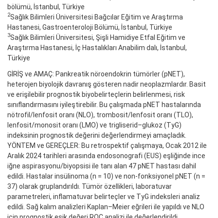
bölümü, İstanbul, Türkiye
2
Sağlık Bilimleri Üniversitesi Bağcılar Eğitim ve Araştırma
Hastanesi, Gastroenteroloji Bölümü, İstanbul, Türkiye
3
Sağlık Bilimleri Üniversitesi, Şişli Hamidiye Etfal Eğitim ve
Araştırma Hastanesi, İç Hastalıkları Anabilim dalı, İstanbul,
Türkiye
GİRİŞ ve AMAÇ: Pankreatik nöroendokrin tümörler (pNET),
heterojen biyolojik davranış gösteren nadir neoplazmlardır. Basit
ve erişilebilir prognostik biyobelirteçlerin belirlenmesi, risk
sınıflandırmasını iyileştirebilir. Bu çalışmada pNET hastalarında
nötrofil/lenfosit oranı (NLO), trombosit/lenfosit oranı (TLO),
lenfosit/monosit oranı (LMO) ve trigliserid–glukoz (TyG)
indeksinin prognostik değerini değerlendirmeyi amaçladık.
YÖNTEM ve GEREÇLER: Bu retrospektif çalışmaya, Ocak 2012 ile
Aralık 2024 tarihleri arasında endosonografi (EUS) eşliğinde ince
iğne aspirasyonu/biyopsisi ile tanı alan 47 pNET hastası dahil
edildi. Hastalar insülinoma (n = 10) ve non-fonksiyonel pNET (n =
37) olarak gruplandırıldı. Tümör özellikleri, laboratuvar
parametreleri, inflamatuvar belirteçler ve TyG indeksleri analiz
edildi. Sağ kalım analizleri Kaplan–Meier eğrileri ile yapıldı ve NLO
için prognostik eşik değeri ROC analizi ile değerlendirildi.