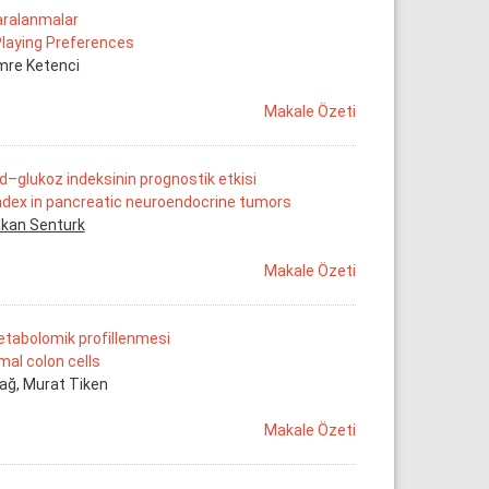
Yaralanmalar
Playing Preferences
Emre Ketenci
Makale Özeti
id–glukoz indeksinin prognostik etkisi
ndex in pancreatic neuroendocrine tumors
kan Senturk
Makale Özeti
etabolomik profillenmesi
al colon cells
ağ, Murat Tiken
Makale Özeti