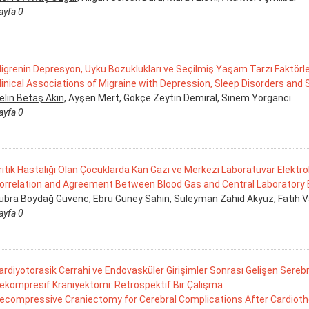
ayfa 0
igrenin Depresyon, Uyku Bozuklukları ve Seçilmiş Yaşam Tarzı Faktörleriyl
linical Associations of Migraine with Depression, Sleep Disorders and 
elin Betaş Akın
, Ayşen Mert, Gökçe Zeytin Demiral, Sinem Yorgancı
ayfa 0
ritik Hastalığı Olan Çocuklarda Kan Gazı ve Merkezi Laboratuvar Elektr
orrelation and Agreement Between Blood Gas and Central Laboratory Ele
ubra Boydağ Guvenc
, Ebru Guney Sahin, Suleyman Zahid Akyuz, Fatih V
ayfa 0
ardiyotorasik Cerrahi ve Endovasküler Girişimler Sonrası Gelişen Sere
ekompresif Kraniyektomi: Retrospektif Bir Çalışma
ecompressive Craniectomy for Cerebral Complications After Cardioth