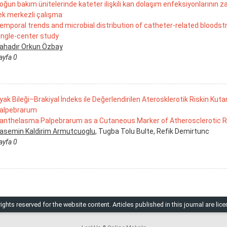
oğun bakım ünitelerinde kateter ilişkili kan dolaşım enfeksiyonlarının z
ek merkezli çalışma
emporal trends and microbial distribution of catheter-related bloodstr
ingle-center study
ahadır Orkun Özbay
ayfa 0
yak Bileği–Brakiyal İndeks ile Değerlendirilen Aterosklerotik Riskin Ku
alpebrarum
anthelasma Palpebrarum as a Cutaneous Marker of Atherosclerotic Ri
asemin Kaldirim Armutcuoglu
, Tugba Tolu Bulte, Refik Demirtunc
ayfa 0
ts reserved for the website content. Articles published in this journal are lic