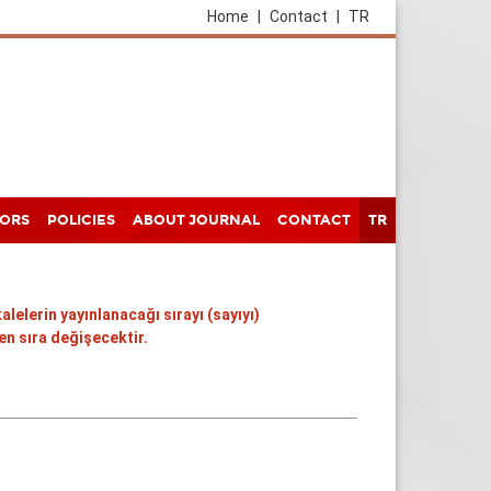
Home
|
Contact
|
TR
HORS
POLICIES
ABOUT JOURNAL
CONTACT
TR
alelerin yayınlanacağı sırayı (sayıyı)
n sıra değişecektir.