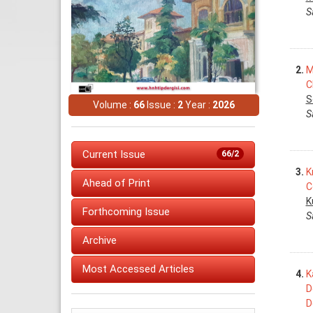
S
2.
M
C
S
Volume :
66
Issue :
2
Year :
2026
S
Current Issue
66/2
3.
K
Ahead of Print
C
K
Forthcoming Issue
S
Archive
Most Accessed Articles
4.
K
D
D