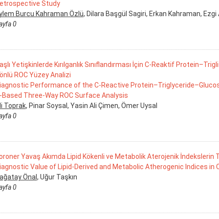
etrospective Study
ylem Burcu Kahraman Özlü
, Dilara Başgül Sagiri, Erkan Kahraman, Ezgi
ayfa 0
aşlı Yetişkinlerde Kırılganlık Sınıflandırması İçin C-Reaktif Protein–Trigl
önlü ROC Yüzey Analizi
iagnostic Performance of the C-Reactive Protein–Triglyceride–Glucose I
-Based Three-Way ROC Surface Analysis
li Toprak
, Pinar Soysal, Yasin Ali Çimen, Ömer Uysal
ayfa 0
oroner Yavaş Akımda Lipid Kökenli ve Metabolik Aterojenik İndekslerin 
iagnostic Value of Lipid-Derived and Metabolic Atherogenic Indices in
ağatay Önal
, Uğur Taşkın
ayfa 0