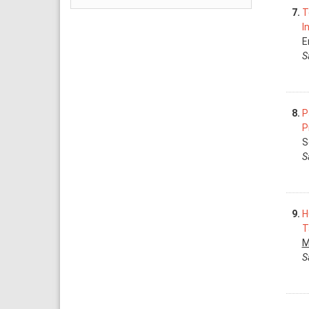
7.
T
I
E
S
8.
P
P
S
S
9.
H
T
M
S