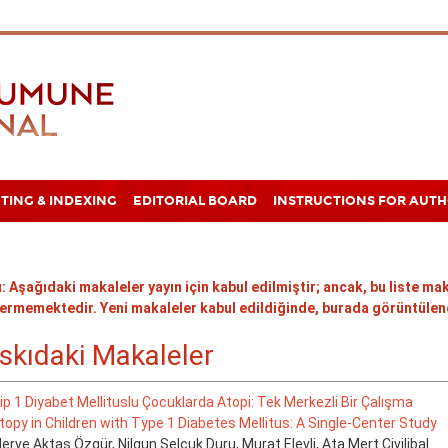
TING & INDEXING
EDITORIAL BOARD
INSTRUCTIONS FOR AUT
: Aşağıdaki makaleler yayın için kabul edilmiştir; ancak, bu liste mak
ermemektedir. Yeni makaleler kabul edildiğinde, burada görüntülene
skıdaki Makaleler
ip 1 Diyabet Mellituslu Çocuklarda Atopi: Tek Merkezli Bir Çalışma
topy in Children with Type 1 Diabetes Mellitus: A Single-Center Study
erve Aktaş Özgür
, Nilgun Selcuk Duru, Murat Elevli, Ata Mert Çivilibal