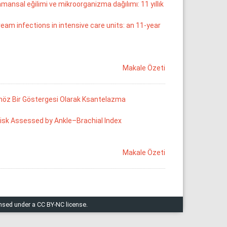
amansal eğilimi ve mikroorganizma dağılımı: 11 yıllık
eam infections in intensive care units: an 11-year
Makale Özeti
tanöz Bir Göstergesi Olarak Ksantelazma
sk Assessed by Ankle–Brachial Index
Makale Özeti
ensed under a CC BY-NC license.