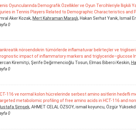
enis Oyuncularında Demografik Özellikler ve Oyun Tercihleriyle İlişkili 
njuries in Tennis Players Related to Demographic Characteristics and 
mral Aker Kozak,
Mert Kahraman Maraşlı
, Hakan Serhat Yanık, Ismail 
ayfa 0
ankreatik nöroendokrin tümörlerde inflamatuvar belirteçler ve trigliser
rognostic impact of inflammatory markers and triglyceride–glucose I
ercan Kiremitçi, Şerife Değirmencioğlu Tosun, Elmas Biberci Keskin,
Ha
ayfa 0
CT-116 ve normal kolon hücrelerinde serbest amino asitlerin hedefli m
argeted metabolomic profiling of free amino acids in HCT-116 and norm
ustafa Şimşek
, AHMET CELAL ÖZSOY, ismail koyuncu, Özgür Yüksekd
ayfa 0