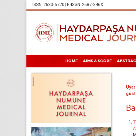
ISSN: 2630-5720 | E-ISSN: 2687-346X
HOME
AIMS & SCOPE
ABSTRAC
Uyarı
göst
Ba
1.
T
A
M