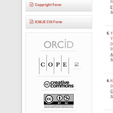
R
Copyright Form
E
S
ICMJE COI Form
5.
Y
Y
D
R
A
S
6.
K
D
Ç
S