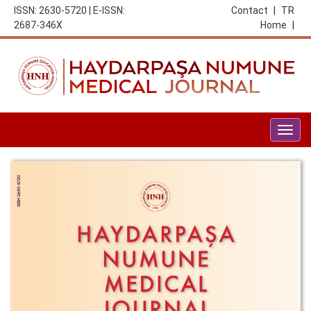
ISSN: 2630-5720 | E-ISSN:
Contact
|
TR
2687-346X
Home
|
Togg
navig