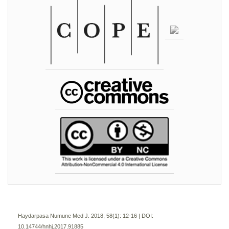
Haydarpasa Numune Med J. 2018; 58(1):
12-16 | DOI:
10.14744/hnhj.2017.91885