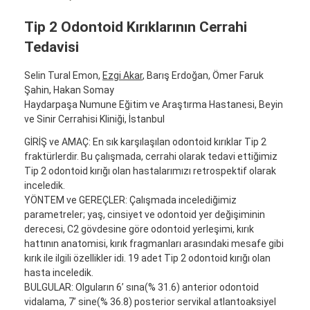
Tip 2 Odontoid Kırıklarının Cerrahi
Tedavisi
Selin Tural Emon,
Ezgi Akar
, Barış Erdoğan, Ömer Faruk
Şahin, Hakan Somay
Haydarpaşa Numune Eğitim ve Araştırma Hastanesi, Beyin
ve Sinir Cerrahisi Kliniği, İstanbul
GİRİŞ ve AMAÇ: En sık karşılaşılan odontoid kırıklar Tip 2
fraktürlerdir. Bu çalışmada, cerrahi olarak tedavi ettiğimiz
Tip 2 odontoid kırığı olan hastalarımızı retrospektif olarak
inceledik.
YÖNTEM ve GEREÇLER: Çalışmada incelediğimiz
parametreler; yaş, cinsiyet ve odontoid yer değişiminin
derecesi, C2 gövdesine göre odontoid yerleşimi, kırık
hattının anatomisi, kırık fragmanları arasındaki mesafe gibi
kırık ile ilgili özellikler idi. 19 adet Tip 2 odontoid kırığı olan
hasta inceledik.
BULGULAR: Olguların 6’ sına(% 31.6) anterior odontoid
vidalama, 7’ sine(% 36.8) posterior servikal atlantoaksiyel