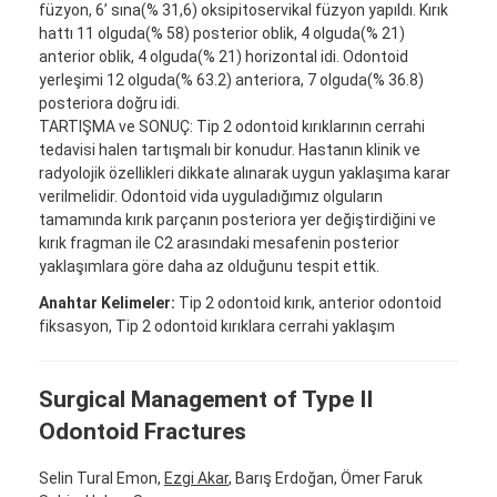
füzyon, 6’ sına(% 31,6) oksipitoservikal füzyon yapıldı. Kırık
hattı 11 olguda(% 58) posterior oblik, 4 olguda(% 21)
anterior oblik, 4 olguda(% 21) horizontal idi. Odontoid
yerleşimi 12 olguda(% 63.2) anteriora, 7 olguda(% 36.8)
posteriora doğru idi.
TARTIŞMA ve SONUÇ: Tip 2 odontoid kırıklarının cerrahi
tedavisi halen tartışmalı bir konudur. Hastanın klinik ve
radyolojik özellikleri dikkate alınarak uygun yaklaşıma karar
verilmelidir. Odontoid vida uyguladığımız olguların
tamamında kırık parçanın posteriora yer değiştirdiğini ve
kırık fragman ile C2 arasındaki mesafenin posterior
yaklaşımlara göre daha az olduğunu tespit ettik.
Anahtar Kelimeler:
Tip 2 odontoid kırık, anterior odontoid
fiksasyon, Tip 2 odontoid kırıklara cerrahi yaklaşım
Surgical Management of Type II
Odontoid Fractures
Selin Tural Emon,
Ezgi Akar
, Barış Erdoğan, Ömer Faruk