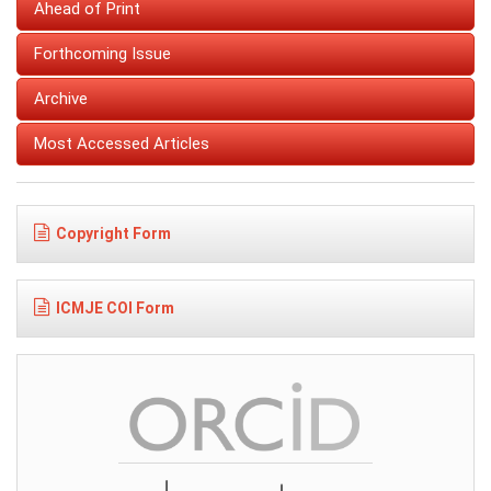
Ahead of Print
Forthcoming Issue
Archive
Most Accessed Articles
Copyright Form
ICMJE COI Form