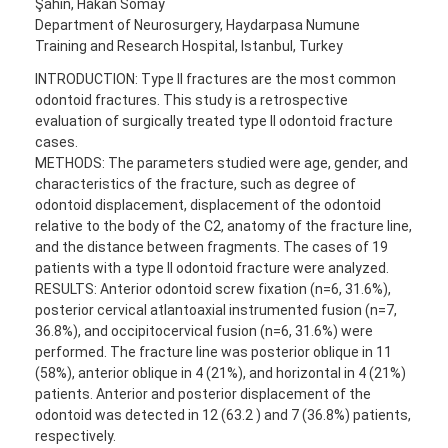
Şahin, Hakan Somay
Department of Neurosurgery, Haydarpasa Numune
Training and Research Hospital, Istanbul, Turkey
INTRODUCTION: Type II fractures are the most common
odontoid fractures. This study is a retrospective
evaluation of surgically treated type II odontoid fracture
cases.
METHODS: The parameters studied were age, gender, and
characteristics of the fracture, such as degree of
odontoid displacement, displacement of the odontoid
relative to the body of the C2, anatomy of the fracture line,
and the distance between fragments. The cases of 19
patients with a type II odontoid fracture were analyzed.
RESULTS: Anterior odontoid screw fixation (n=6, 31.6%),
posterior cervical atlantoaxial instrumented fusion (n=7,
36.8%), and occipitocervical fusion (n=6, 31.6%) were
performed. The fracture line was posterior oblique in 11
(58%), anterior oblique in 4 (21%), and horizontal in 4 (21%)
patients. Anterior and posterior displacement of the
odontoid was detected in 12 (63.2 ) and 7 (36.8%) patients,
respectively.