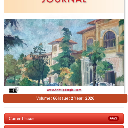
Volume :
66
Issue :
2
Year :
2026
Current Issue
66/2