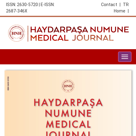
ISSN: 2630-5720 | E-ISSN:
Contact
|
TR
2687-346X
Home
|
Togg
navig