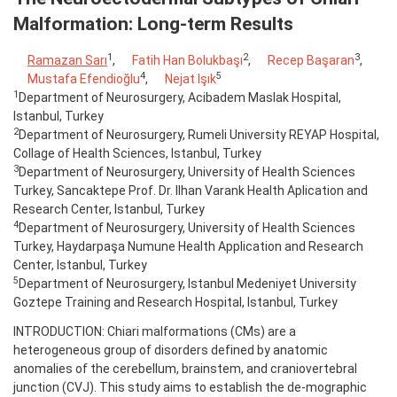
Malformation: Long-term Results
1
2
3
Ramazan Sarı
,
Fatih Han Bolukbaşı
,
Recep Başaran
,
4
5
Mustafa Efendioğlu
,
Nejat Işık
1
Department of Neurosurgery, Acibadem Maslak Hospital,
Istanbul, Turkey
2
Department of Neurosurgery, Rumeli University REYAP Hospital,
Collage of Health Sciences, Istanbul, Turkey
3
Department of Neurosurgery, University of Health Sciences
Turkey, Sancaktepe Prof. Dr. Ilhan Varank Health Aplication and
Research Center, Istanbul, Turkey
4
Department of Neurosurgery, University of Health Sciences
Turkey, Haydarpaşa Numune Health Application and Research
Center, Istanbul, Turkey
5
Department of Neurosurgery, Istanbul Medeniyet University
Goztepe Training and Research Hospital, Istanbul, Turkey
INTRODUCTION: Chiari malformations (CMs) are a
heterogeneous group of disorders defined by anatomic
anomalies of the cerebellum, brainstem, and craniovertebral
junction (CVJ). This study aims to establish the de-mographic