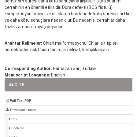
semptom süresi daha kötü sonuçlarla ilişkilidir. Dura onarımı
cerrahinin en önemli etkisidir. Dura defekti (BOS fistülü)
komplikasyon oranını ve ortalama hastanede kalış süresini arttırır
ve daha kötü sonuçlara neden olur. Bu nedenle, cerrahlar daha
fazla zamana ihtiyaç duyarlar.
Anahtar Kelimeler:
Chiari malformasyonu, Chiari alt tipleri,
nöroektodermal, Chiari tanım, ameliyat, komplikasyon
Corresponding Author:
Ramazan Sarı, Türkiye
Manuscript Language:
English
CITE
Full Text PDF
Download citation
RIS
EndNote