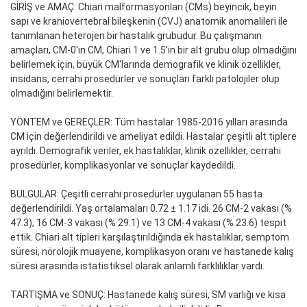
GİRİŞ ve AMAÇ: Chiari malformasyonları (CMs) beyincik, beyin
sapı ve kraniovertebral bileşkenin (CVJ) anatomik anomalileri ile
tanımlanan heterojen bir hastalık grubudur. Bu çalışmanın
amaçları, CM-0'ın CM, Chiari 1 ve 1.5'in bir alt grubu olup olmadığını
belirlemek için, büyük CM'larında demografik ve klinik özellikler,
insidans, cerrahi prosedürler ve sonuçları farklı patolojiler olup
olmadığını belirlemektir.
YÖNTEM ve GEREÇLER: Tüm hastalar 1985-2016 yılları arasında
CM için değerlendirildi ve ameliyat edildi. Hastalar çeşitli alt tiplere
ayrıldı. Demografik veriler, ek hastalıklar, klinik özellikler, cerrahi
prosedürler, komplikasyonlar ve sonuçlar kaydedildi.
BULGULAR: Çeşitli cerrahi prosedürler uygulanan 55 hasta
değerlendirildi. Yaş ortalamaları 0.72 ± 1.17 idi. 26 CM-2 vakası (%
47.3), 16 CM-3 vakası (% 29.1) ve 13 CM-4 vakası (% 23.6) tespit
ettik. Chiari alt tipleri karşılaştırıldığında ek hastalıklar, semptom
süresi, nörolojik muayene, komplikasyon oranı ve hastanede kalış
süresi arasında istatistiksel olarak anlamlı farklılıklar vardı.
TARTIŞMA ve SONUÇ: Hastanede kalış süresi, SM varlığı ve kısa