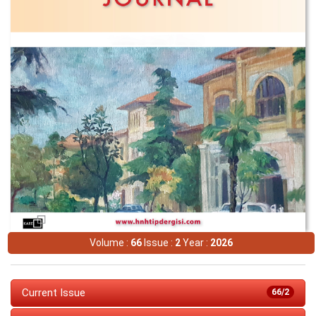
Volume :
66
Issue :
2
Year :
2026
Current Issue
66/2