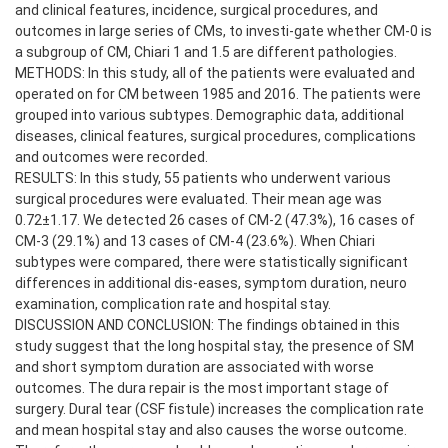
and clinical features, incidence, surgical procedures, and
outcomes in large series of CMs, to investi-gate whether CM-0 is
a subgroup of CM, Chiari 1 and 1.5 are different pathologies.
METHODS: In this study, all of the patients were evaluated and
operated on for CM between 1985 and 2016. The patients were
grouped into various subtypes. Demographic data, additional
diseases, clinical features, surgical procedures, complications
and outcomes were recorded.
RESULTS: In this study, 55 patients who underwent various
surgical procedures were evaluated. Their mean age was
0.72±1.17. We detected 26 cases of CM-2 (47.3%), 16 cases of
CM-3 (29.1%) and 13 cases of CM-4 (23.6%). When Chiari
subtypes were compared, there were statistically significant
differences in additional dis-eases, symptom duration, neuro
examination, complication rate and hospital stay.
DISCUSSION AND CONCLUSION: The findings obtained in this
study suggest that the long hospital stay, the presence of SM
and short symptom duration are associated with worse
outcomes. The dura repair is the most important stage of
surgery. Dural tear (CSF fistule) increases the complication rate
and mean hospital stay and also causes the worse outcome.