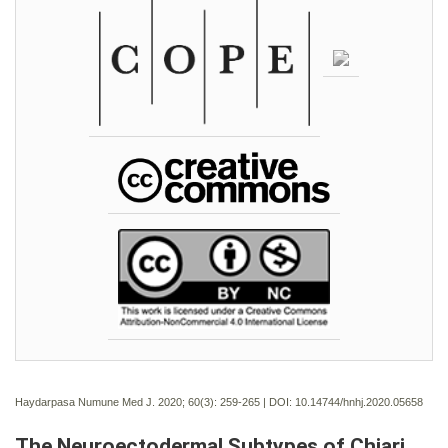
Haydarpasa Numune Med J. 2020; 60(3):
259-265 | DOI:
10.14744/hnhj.2020.05658
The Neuroectodermal Subtypes of Chiari