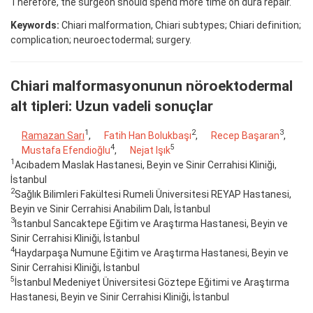
Therefore, the surgeon should spend more time on dura repair.
Keywords:
Chiari malformation, Chiari subtypes; Chiari definition;
complication; neuroectodermal; surgery.
Chiari malformasyonunun nöroektodermal
alt tipleri: Uzun vadeli sonuçlar
1
2
3
Ramazan Sarı
,
Fatih Han Bolukbaşı
,
Recep Başaran
,
4
5
Mustafa Efendioğlu
,
Nejat Işık
1
Acıbadem Maslak Hastanesi, Beyin ve Sinir Cerrahisi Kliniği,
İstanbul
2
Sağlık Bilimleri Fakültesi Rumeli Üniversitesi REYAP Hastanesi,
Beyin ve Sinir Cerrahisi Anabilim Dalı, İstanbul
3
Istanbul Sancaktepe Eğitim ve Araştırma Hastanesi, Beyin ve
Sinir Cerrahisi Kliniği, İstanbul
4
Haydarpaşa Numune Eğitim ve Araştırma Hastanesi, Beyin ve
Sinir Cerrahisi Kliniği, İstanbul
5
İstanbul Medeniyet Üniversitesi Göztepe Eğitimi ve Araştırma
Hastanesi, Beyin ve Sinir Cerrahisi Kliniği, İstanbul