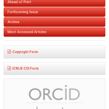
Ahead of Print
Forthcoming Issue
Archive
Most Accessed Articles
Copyright Form
ICMJE COI Form