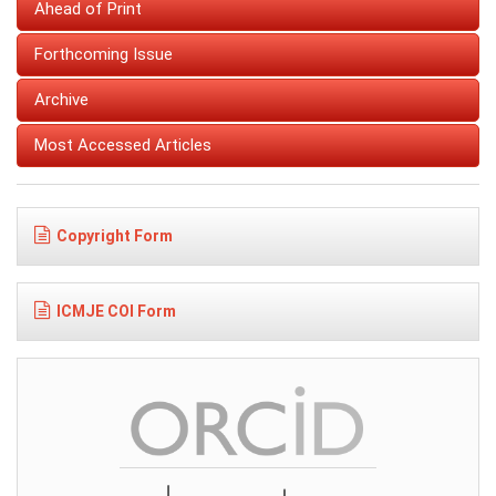
Ahead of Print
Forthcoming Issue
Archive
Most Accessed Articles
Copyright Form
ICMJE COI Form