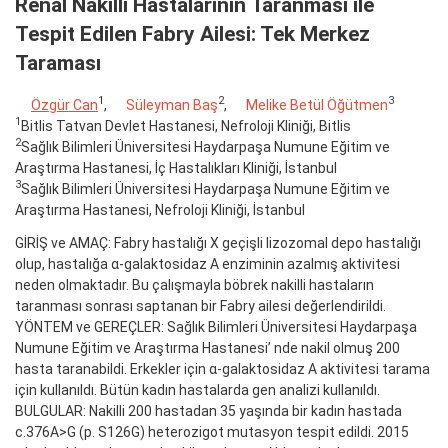
Renal Nakilli Hastalarının Taranması ile
Tespit Edilen Fabry Ailesi: Tek Merkez
Taraması
1
2
3
Özgür Can
,
Süleyman Baş
,
Melike Betül Öğütmen
1
Bitlis Tatvan Devlet Hastanesi, Nefroloji Kliniği, Bitlis
2
Sağlık Bilimleri Üniversitesi Haydarpaşa Numune Eğitim ve
Araştırma Hastanesi, İç Hastalıkları Kliniği, İstanbul
3
Sağlık Bilimleri Üniversitesi Haydarpaşa Numune Eğitim ve
Araştırma Hastanesi, Nefroloji Kliniği, İstanbul
GİRİŞ ve AMAÇ: Fabry hastalığı X geçişli lizozomal depo hastalığı
olup, hastalığa α-galaktosidaz A enziminin azalmış aktivitesi
neden olmaktadır. Bu çalışmayla böbrek nakilli hastaların
taranması sonrası saptanan bir Fabry ailesi değerlendirildi.
YÖNTEM ve GEREÇLER: Sağlık Bilimleri Üniversitesi Haydarpaşa
Numune Eğitim ve Araştırma Hastanesi’ nde nakil olmuş 200
hasta taranabildi. Erkekler için α-galaktosidaz A aktivitesi tarama
için kullanıldı. Bütün kadın hastalarda gen analizi kullanıldı.
BULGULAR: Nakilli 200 hastadan 35 yaşında bir kadın hastada
c.376A>G (p. S126G) heterozigot mutasyon tespit edildi. 2015