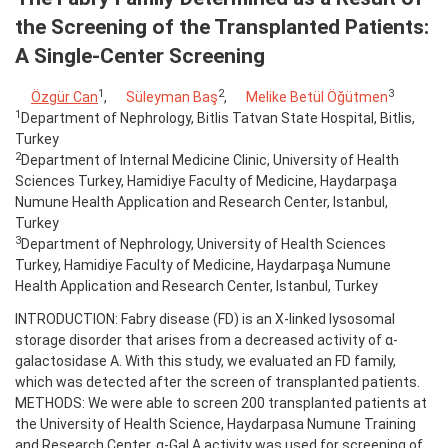
the Screening of the Transplanted Patients:
A Single-Center Screening
1
2
3
Özgür Can
,
Süleyman Baş
,
Melike Betül Öğütmen
1
Department of Nephrology, Bitlis Tatvan State Hospital, Bitlis,
Turkey
2
Department of Internal Medicine Clinic, University of Health
Sciences Turkey, Hamidiye Faculty of Medicine, Haydarpaşa
Numune Health Application and Research Center, Istanbul,
Turkey
3
Department of Nephrology, University of Health Sciences
Turkey, Hamidiye Faculty of Medicine, Haydarpaşa Numune
Health Application and Research Center, Istanbul, Turkey
INTRODUCTION: Fabry disease (FD) is an X-linked lysosomal
storage disorder that arises from a decreased activity of α-
galactosidase A. With this study, we evaluated an FD family,
which was detected after the screen of transplanted patients.
METHODS: We were able to screen 200 transplanted patients at
the University of Health Science, Haydarpasa Numune Training
and Research Center. α-Gal A activity was used for screening of