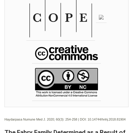
Haydarpasa Numune Med J. 2020; 60(3):
254-258 | DOI:
10.14744/hnhj.2018.81904
The Fabry Family Determined as a Result of