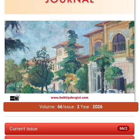
Volume :
66
Issue :
2
Year :
2026
Current Issue
66/2