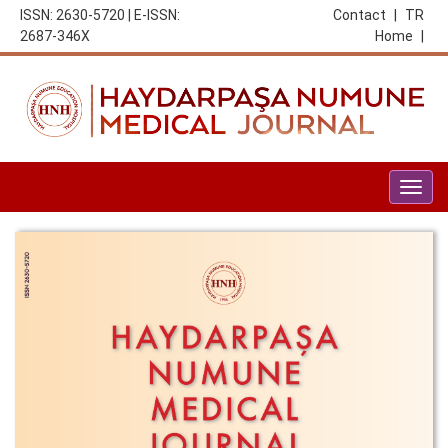
ISSN: 2630-5720 | E-ISSN:
Contact
|
TR
2687-346X
Home
|
Togg
navig