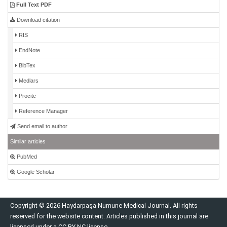
Full Text PDF
Download citation
RIS
EndNote
BibTex
Medlars
Procite
Reference Manager
Send email to author
Similar articles
PubMed
Google Scholar
Copyright © 2026 Haydarpaşa Numune Medical Journal. All rights
reserved for the website content. Articles published in this journal are
licensed under a CC BY-NC license.