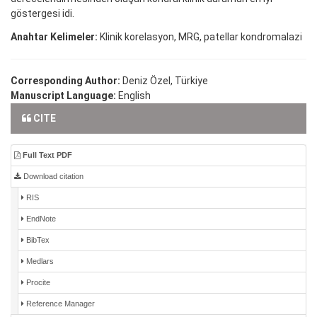
göstergesi idi.
Anahtar Kelimeler:
Klinik korelasyon, MRG, patellar kondromalazi
Corresponding Author:
Deniz Özel, Türkiye
Manuscript Language:
English
CITE
Full Text PDF
Download citation
RIS
EndNote
BibTex
Medlars
Procite
Reference Manager