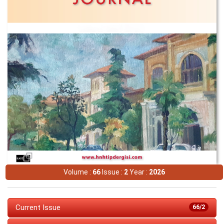
Volume :
66
Issue :
2
Year :
2026
Current Issue
66/2