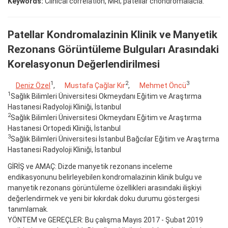
Keywords:
Clinical correlation, MRI; patellar chondromalacia.
Patellar Kondromalazinin Klinik ve Manyetik
Rezonans Görüntüleme Bulguları Arasındaki
Korelasyonun Değerlendirilmesi
1
2
3
Deniz Özel
,
Mustafa Çağlar Kır
,
Mehmet Öncü
1
Sağlık Bilimleri Üniversitesi Okmeydanı Eğitim ve Araştırma
Hastanesi Radyoloji Kliniği, İstanbul
2
Sağlık Bilimleri Üniversitesi Okmeydanı Eğitim ve Araştırma
Hastanesi Ortopedi Kliniği, İstanbul
3
Sağlık Bilimleri Üniversitesi İstanbul Bağcılar Eğitim ve Araştırma
Hastanesi Radyoloji Kliniği, İstanbul
GİRİŞ ve AMAÇ: Dizde manyetik rezonans inceleme
endikasyonunu belirleyebilen kondromalazinin klinik bulgu ve
manyetik rezonans görüntüleme özellikleri arasındaki ilişkiyi
değerlendirmek ve yeni bir kıkırdak doku durumu göstergesi
tanımlamak.
YÖNTEM ve GEREÇLER: Bu çalışma Mayıs 2017 - Şubat 2019