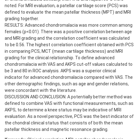
noted. For MRI evaluation, a patellar cartilage score (PCS) was
defined to evaluate the mean patellar thickness (MPT) and MRI
grading together.
RESULTS: Advanced chondromalacia was more common among
females (p<0.01). There was a positive correlation between age
and MRI grading and the correlation coefficient was calculated
to be 0.56. The highest correlation coefficient obtained with PCS
in comparing PCS, MCT (mean cartilage thickness) and MRI
grading for the clinical relationship. To define advanced
chondromalacia with VAS and AKPS cut-off values calculated to
be 3 and 80 in ROC analysis. AKPS was a superior clinical
indicator for advanced chondromalacia compared with VAS. The
other demographic findings, such as age and gender relations,
were concordant with the literature.
DISCUSSION AND CONCLUSION: A potentially better method was
defined to combine VAS with functional measurements, such as
AKPS, to determine a knee status may be indicative of MRI
evaluation. As a novel perspective, PCS was the best indicator of
the chondral clinical status that consists of both the mean
patellar thickness and magnetic resonance grading.