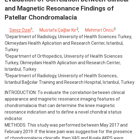
and Magnetic Resonance Findings of
Patellar Chondromalacia
1
2
3
Deniz Özel
,
Mustafa Çağlar Kır
,
Mehmet Öncü
1
Department of Radiology, University of Health Sciences Turkey,
Okmeydani Health Aplication and Research Center, Istanbul,
Turkey
2
Department of Orthopedics, University of Health Sciences
Turkey, Okmeydani Health Aplication and Research Center,
Istanbul, Turkey
3
Department of Radiology, University of Health Sciences,
İstanbul Bağcılar Training and Research Hospital, Istanbul, Turkey
INTRODUCTION: To evaluate the correlation between clinical
appearance and magnetic resonance imaging features of
chondromalacia that can determine the knee magnetic
resonance indication and to define a novel chondral status
indicator.
METHODS: This study was performed between May 2017 and
February 2019. If the knee pain was suggestive for the presence
of chondromalacia clinically, then VAS and Kujala AKPS were