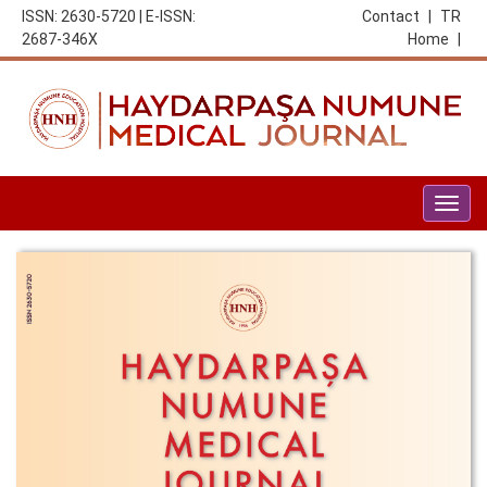
ISSN: 2630-5720 | E-ISSN:
Contact
|
TR
2687-346X
Home
|
Togg
navig