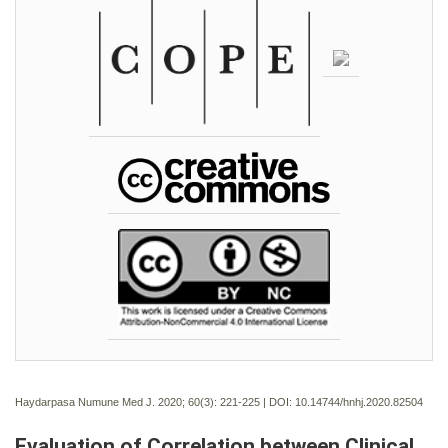
Haydarpasa Numune Med J. 2020; 60(3):
221-225 | DOI:
10.14744/hnhj.2020.82504
Evaluation of Correlation between Clinical