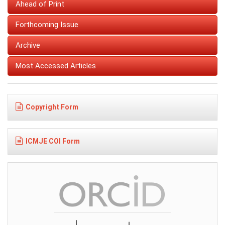
Ahead of Print
Forthcoming Issue
Archive
Most Accessed Articles
Copyright Form
ICMJE COI Form