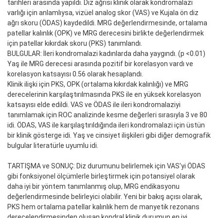
tarihleri arasında yapıldı. Diz ağrısı klinik olarak kondromalazi
varlığı için anlamlıysa, vizüel analog skor (VAS) ve Kujala ön diz
ağrı skoru (ÖDAS) kaydedildi. MRG değerlendirmesinde, ortalama
patellar kalınlık (OPK) ve MRG derecesini birlikte değerlendirmek
için patellar kıkırdak skoru (PKS) tanımlandı.
BULGULAR: İleri kondromalazi kadınlarda daha yaygındı. (p <0.01)
Yaş ile MRG derecesi arasında pozitif bir korelasyon vardı ve
korelasyon katsayısı 0.56 olarak hesaplandı.
Klinik ilişki için PKS, OPK (ortalama kıkırdak kalınlığı) ve MRG
derecelerinin karşılaştırılmasında PKS ile en yüksek korelasyon
katsayısı elde edildi. VAS ve ÖDAS ile ileri kondromalaziyi
tanımlamak için ROC analizinde kesme değerleri sırasıyla 3 ve 80
idi. ÖDAS, VAS ile karşılaştırıldığında ileri kondromalazi için üstün
bir klinik gösterge idi. Yaş ve cinsiyet ilişkileri gibi diğer demografik
bulgular literatürle uyumlu idi.
TARTIŞMA ve SONUÇ: Diz durumunu belirlemek için VAS'yi ÖDAS
gibi fonksiyonel ölçümlerle birleştirmek için potansiyel olarak
daha iyi bir yöntem tanımlanmış olup, MRG endikasyonu
değerlendirmesinde belirleyici olabilir. Yeni bir bakış açısı olarak,
PKS hem ortalama patellar kalınlık hem de manyetik rezonans
derecelendirmesinden oluşan kondral klinik durumun en iyi