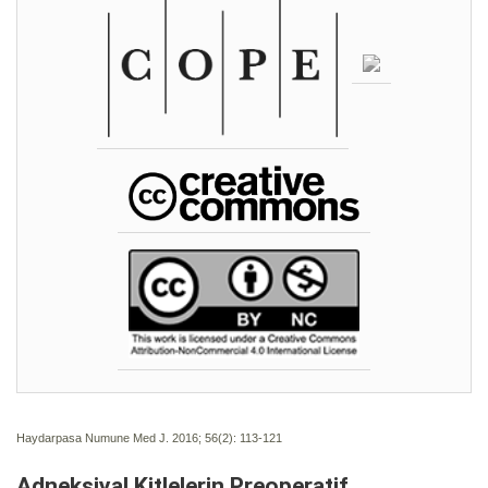
Haydarpasa Numune Med J. 2016; 56(2):
113-121
Adneksiyal Kitlelerin Preoperatif