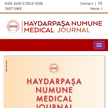
ISSN: 2630-5720 | E-ISSN:
Contact
|
TR
2687-346X
Home
|
Togg
navig