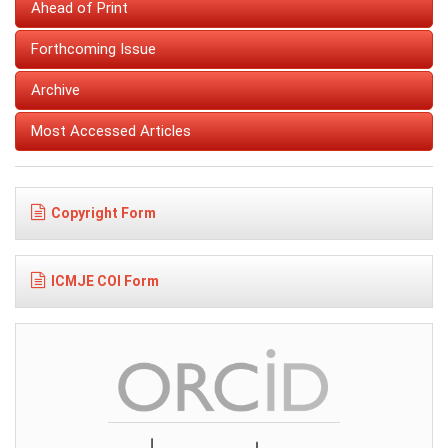
Ahead of Print
Forthcoming Issue
Archive
Most Accessed Articles
Copyright Form
ICMJE COI Form