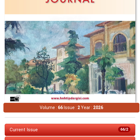
Volume :
66
Issue :
2
Year :
2026
Current Issue
66/2