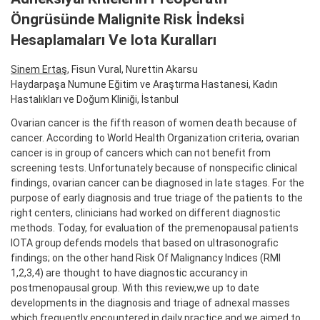
Öngrüsünde Malignite Risk İndeksi
Hesaplamaları Ve Iota Kuralları
Sinem Ertaş
, Fisun Vural, Nurettin Akarsu
Haydarpaşa Numune Eğitim ve Araştırma Hastanesi, Kadın
Hastalıkları ve Doğum Kliniği, İstanbul
Ovarian cancer is the fifth reason of women death because of
cancer. According to World Health Organization criteria, ovarian
cancer is in group of cancers which can not benefit from
screening tests. Unfortunately because of nonspecific clinical
findings, ovarian cancer can be diagnosed in late stages. For the
purpose of early diagnosis and true triage of the patients to the
right centers, clinicians had worked on different diagnostic
methods. Today, for evaluation of the premenopausal patients
IOTA group defends models that based on ultrasonografic
findings; on the other hand Risk Of Malignancy Indices (RMI
1,2,3,4) are thought to have diagnostic accurancy in
postmenopausal group. With this review,we up to date
developments in the diagnosis and triage of adnexal masses
which frequently encountered in daily practice and we aimed to