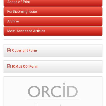
Ahead of Print
Forthcoming Issue
Archive
Most Accessed Articles
Copyright Form
ICMJE COI Form