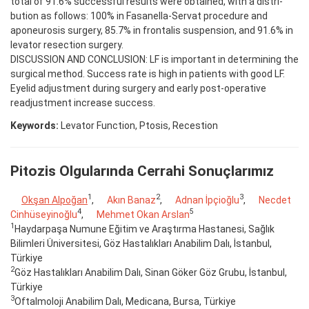
total of 91.6% successful results were obtained, with a distri-
bution as follows: 100% in Fasanella-Servat procedure and
aponeurosis surgery, 85.7% in frontalis suspension, and 91.6% in
levator resection surgery.
DISCUSSION AND CONCLUSION: LF is important in determining the
surgical method. Success rate is high in patients with good LF.
Eyelid adjustment during surgery and early post-operative
readjustment increase success.
Keywords:
Levator Function, Ptosis, Recestion
Pitozis Olgularında Cerrahi Sonuçlarımız
1
2
3
Okşan Alpoğan
,
Akın Banaz
,
Adnan İpçioğlu
,
Necdet
4
5
Cinhüseyinoğlu
,
Mehmet Okan Arslan
1
Haydarpaşa Numune Eğitim ve Araştırma Hastanesi, Sağlık
Bilimleri Üniversitesi, Göz Hastalıkları Anabilim Dalı, İstanbul,
Türkiye
2
Göz Hastalıkları Anabilim Dalı, Sinan Göker Göz Grubu, İstanbul,
Türkiye
3
Oftalmoloji Anabilim Dalı, Medicana, Bursa, Türkiye