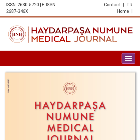
ISSN: 2630-5720 | E-ISSN:
Contact
|
TR
2687-346X
Home
|
Togg
navig