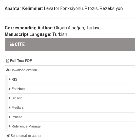
Anahtar Kelimeler:
Levator Fonksiyonu, Ptozis, Rezeksiyon
Corresponding Author:
Okşan Alpoğan, Türkiye
Manuscript Language:
Turkish
CITE
Full Text PDF
Download citation
RIS
EndNote
BibTex
Medlars
Procite
Reference Manager
Send email to author