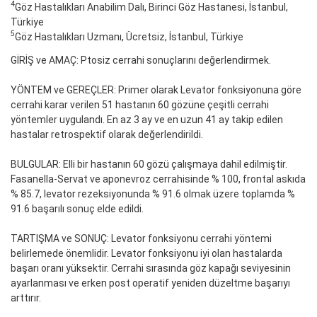
4
Göz Hastalıkları Anabilim Dalı, Birinci Göz Hastanesi, İstanbul,
Türkiye
5
Göz Hastalıkları Uzmanı, Ücretsiz, İstanbul, Türkiye
GİRİŞ ve AMAÇ: Ptosiz cerrahi sonuçlarını değerlendirmek.
YÖNTEM ve GEREÇLER: Primer olarak Levator fonksiyonuna göre
cerrahi karar verilen 51 hastanın 60 gözüne çeşitli cerrahi
yöntemler uygulandı. En az 3 ay ve en uzun 41 ay takip edilen
hastalar retrospektif olarak değerlendirildi.
BULGULAR: Elli bir hastanın 60 gözü çalışmaya dahil edilmiştir.
Fasanella-Servat ve aponevroz cerrahisinde % 100, frontal askıda
% 85.7, levator rezeksiyonunda % 91.6 olmak üzere toplamda %
91.6 başarılı sonuç elde edildi.
TARTIŞMA ve SONUÇ: Levator fonksiyonu cerrahi yöntemi
belirlemede önemlidir. Levator fonksiyonu iyi olan hastalarda
başarı oranı yüksektir. Cerrahi sırasında göz kapağı seviyesinin
ayarlanması ve erken post operatif yeniden düzeltme başarıyı
arttırır.