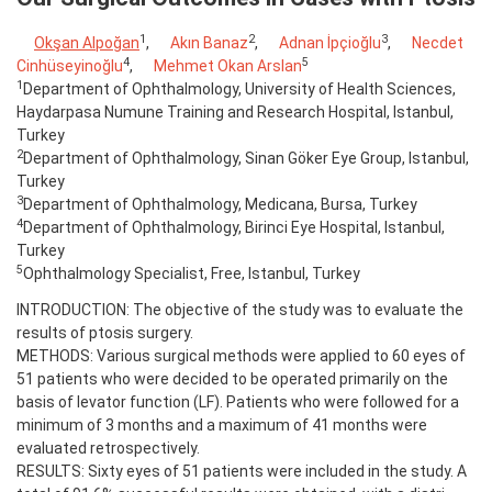
1
2
3
Okşan Alpoğan
,
Akın Banaz
,
Adnan İpçioğlu
,
Necdet
4
5
Cinhüseyinoğlu
,
Mehmet Okan Arslan
1
Department of Ophthalmology, University of Health Sciences,
Haydarpasa Numune Training and Research Hospital, Istanbul,
Turkey
2
Department of Ophthalmology, Sinan Göker Eye Group, Istanbul,
Turkey
3
Department of Ophthalmology, Medicana, Bursa, Turkey
4
Department of Ophthalmology, Birinci Eye Hospital, Istanbul,
Turkey
5
Ophthalmology Specialist, Free, Istanbul, Turkey
INTRODUCTION: The objective of the study was to evaluate the
results of ptosis surgery.
METHODS: Various surgical methods were applied to 60 eyes of
51 patients who were decided to be operated primarily on the
basis of levator function (LF). Patients who were followed for a
minimum of 3 months and a maximum of 41 months were
evaluated retrospectively.
RESULTS: Sixty eyes of 51 patients were included in the study. A