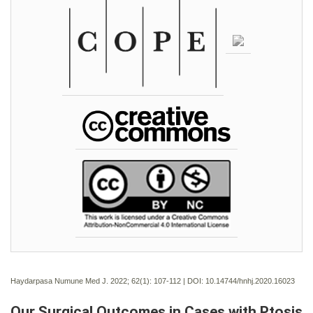
Haydarpasa Numune Med J. 2022; 62(1):
107-112 | DOI:
10.14744/hnhj.2020.16023
Our Surgical Outcomes in Cases with Ptosis