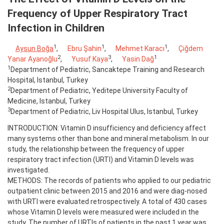
Frequency of Upper Respiratory Tract
Infection in Children
1
1
1
Aysun Boğa
,
Ebru Şahin
,
Mehmet Karacı
,
Çiğdem
2
3
1
Yanar Ayanoğlu
,
Yusuf Kaya
,
Yasin Dağ
1
Department of Pediatric, Sancaktepe Training and Research
Hospital, Istanbul, Turkey
2
Department of Pediatric, Yeditepe University Faculty of
Medicine, Istanbul, Turkey
3
Department of Pediatric, Liv Hospital Ulus, Istanbul, Turkey
INTRODUCTION: Vitamin D insufficiency and deficiency affect
many systems other than bone and mineral metabolism. In our
study, the relationship between the frequency of upper
respiratory tract infection (URTI) and Vitamin D levels was
investigated.
METHODS: The records of patients who applied to our pediatric
outpatient clinic between 2015 and 2016 and were diag-nosed
with URTI were evaluated retrospectively. A total of 430 cases
whose Vitamin D levels were measured were included in the
study. The number of URTIs of patients in the past 1 year was