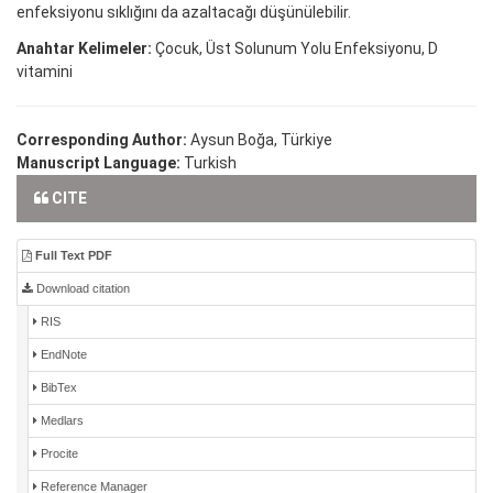
enfeksiyonu sıklığını da azaltacağı düşünülebilir.
Anahtar Kelimeler:
Çocuk, Üst Solunum Yolu Enfeksiyonu, D
vitamini
Corresponding Author:
Aysun Boğa, Türkiye
Manuscript Language:
Turkish
CITE
Full Text PDF
Download citation
RIS
EndNote
BibTex
Medlars
Procite
Reference Manager