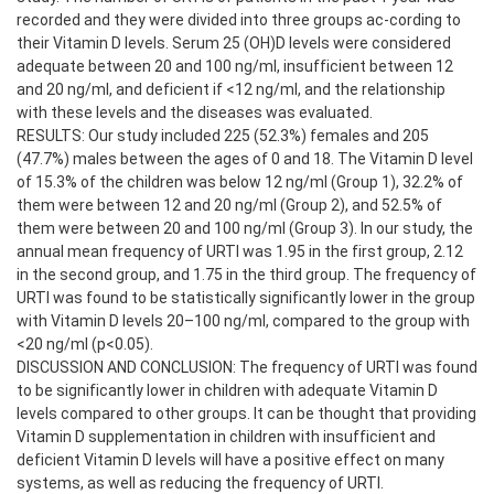
recorded and they were divided into three groups ac-cording to
their Vitamin D levels. Serum 25 (OH)D levels were considered
adequate between 20 and 100 ng/ml, insufficient between 12
and 20 ng/ml, and deficient if <12 ng/ml, and the relationship
with these levels and the diseases was evaluated.
RESULTS: Our study included 225 (52.3%) females and 205
(47.7%) males between the ages of 0 and 18. The Vitamin D level
of 15.3% of the children was below 12 ng/ml (Group 1), 32.2% of
them were between 12 and 20 ng/ml (Group 2), and 52.5% of
them were between 20 and 100 ng/ml (Group 3). In our study, the
annual mean frequency of URTI was 1.95 in the first group, 2.12
in the second group, and 1.75 in the third group. The frequency of
URTI was found to be statistically significantly lower in the group
with Vitamin D levels 20–100 ng/ml, compared to the group with
<20 ng/ml (p<0.05).
DISCUSSION AND CONCLUSION: The frequency of URTI was found
to be significantly lower in children with adequate Vitamin D
levels compared to other groups. It can be thought that providing
Vitamin D supplementation in children with insufficient and
deficient Vitamin D levels will have a positive effect on many
systems, as well as reducing the frequency of URTI.