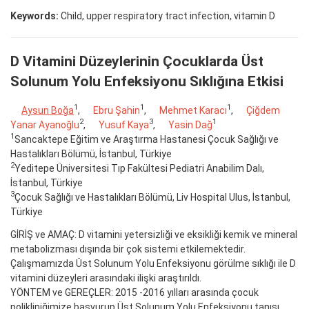
Keywords:
Child, upper respiratory tract infection, vitamin D
D Vitamini Düzeylerinin Çocuklarda Üst
Solunum Yolu Enfeksiyonu Sıklığına Etkisi
1
1
1
Aysun Boğa
,
Ebru Şahin
,
Mehmet Karacı
,
Çiğdem
2
3
1
Yanar Ayanoğlu
,
Yusuf Kaya
,
Yasin Dağ
1
Sancaktepe Eğitim ve Araştırma Hastanesi Çocuk Sağlığı ve
Hastalıkları Bölümü, İstanbul, Türkiye
2
Yeditepe Üniversitesi Tıp Fakültesi Pediatri Anabilim Dalı,
İstanbul, Türkiye
3
Çocuk Sağlığı ve Hastalıkları Bölümü, Liv Hospital Ulus, İstanbul,
Türkiye
GİRİŞ ve AMAÇ: D vitamini yetersizliği ve eksikliği kemik ve mineral
metabolizması dışında bir çok sistemi etkilemektedir.
Çalışmamızda Üst Solunum Yolu Enfeksiyonu görülme sıklığı ile D
vitamini düzeyleri arasındaki ilişki araştırıldı.
YÖNTEM ve GEREÇLER: 2015 -2016 yılları arasında çocuk
polikliniğimize başvurup Üst Solunum Yolu Enfeksiyonu tanısı