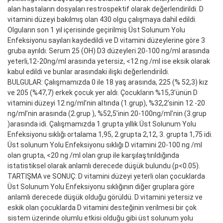
alan hastaların dosyaları restrospektif olarak değerlendirildi. D
vitamini düzeyi bakılmış olan 430 olgu çalışmaya dahil edildi.
Olguların son 1 yıl içerisinde geçirilmiş Üst Solunum Yolu
Enfeksiyonu sayıları kaydedildi ve D vitamini düzeylerine göre 3
gruba ayrıldı. Serum 25 (OH) D3 düzeyleri 20-100 ng/ml arasında
yeterli,12-20ng/ml arasında yetersiz, <12 ng /ml ise eksik olarak
kabul edildi ve bunlar arasındaki ilişki değerlendirildi.
BULGULAR: Çalışmamızda 0 ile 18 yaş arasında, 225 (% 52,3) kız
ve 205 (%47,7) erkek çocuk yer aldı. Çocukların %15,3’ünün D
vitamini düzeyi 12 ng/ml’nin altında (1.grup), %32,2’sinin 12 -20
ng/ml’nin arasında (2.grup ), %52,5’inin 20-100ng/ml’nin (3.grup
)arasında idi. Çalışmamızda 1.grupta yıllık Üst Solunum Yolu
Enfeksiyonu sıklığı ortalama 1,95, 2.grupta 2,12, 3. grupta 1,75 idi.
Üst solunum Yolu Enfeksiyonu sıklığı D vitamini 20-100 ng /ml
olan grupta, <20 ng /ml olan grup ile karşılaştırıldığında
istatistiksel olarak anlamlı derecede düşük bulundu (p<0.05).
TARTIŞMA ve SONUÇ: D vitamini düzeyi yeterli olan çocuklarda
Üst Solunum Yolu Enfeksiyonu sıklığının diğer gruplara göre
anlamlı derecede düşük olduğu görüldü. D vitamini yetersiz ve
eskik olan çocuklarda D vitamini desteğinin verilmesi bir çok
sistem üzerinde olumlu etkisi olduğu gibi üst solunum yolu