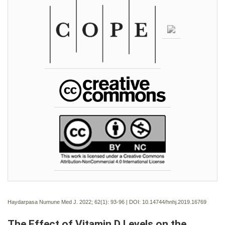
Haydarpasa Numune Med J. 2022; 62(1):
93-96 | DOI:
10.14744/hnhj.2019.16769
The Effect of Vitamin D Levels on the