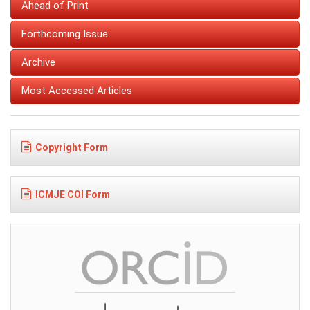
Ahead of Print
Forthcoming Issue
Archive
Most Accessed Articles
Copyright Form
ICMJE COI Form