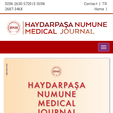
ISSN: 2630-5720 | E-ISSN:
Contact
|
TR
2687-346X
Home
|
Togg
navig