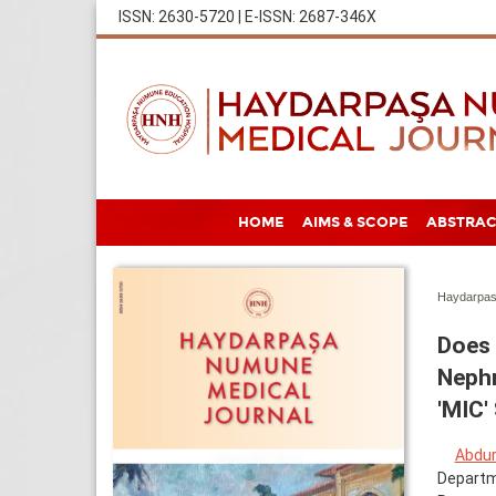
ISSN: 2630-5720 | E-ISSN: 2687-346X
HOME
AIMS & SCOPE
ABSTRAC
Haydarpas
Does 
Nephr
'MIC'
Abdur
Departme