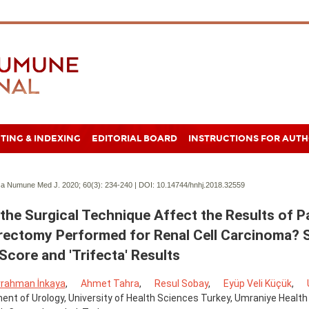
TING & INDEXING
EDITORIAL BOARD
INSTRUCTIONS FOR AUT
a Numune Med J. 2020; 60(3):
234-240 | DOI:
10.14744/hnhj.2018.32559
the Surgical Technique Affect the Results of Pa
ectomy Performed for Renal Cell Carcinoma? S
 Score and 'Trifecta' Results
rahman İnkaya
,
Ahmet Tahra
,
Resul Sobay
,
Eyüp Veli Küçük
,
nt of Urology, University of Health Sciences Turkey, Umraniye Health