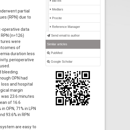
BibTex
Medlars
nderwent partial
ues (RPN) due to
Procite
Reference Manager
-operative data
d RPN (n=126)
Send email to author
atures were
Similar articles
outcomes of
PubMed
hemia duration less
vity, perioperative
Google Scholar
 used.
 bleeding.
lthough OPN had
 loss and hospital
rgical margin
a was 23.6 minutes
ean of 16.6
% in OPN, 71% in LPN
and 93.6% in RPN
 system are easy to