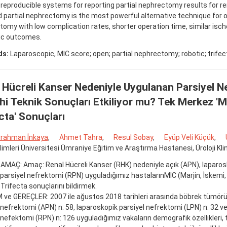
reproducible systems for reporting partial nephrectomy results for r
 partial nephrectomy is the most powerful alternative technique for o
omy with low complication rates, shorter operation time, similar isc
ic outcomes.
ds:
Laparoscopic, MIC score; open; partial nephrectomy; robotic; trifec
 Hücreli Kanser Nedeniyle Uygulanan Parsiyel 
hi Teknik Sonuçları Etkiliyor mu? Tek Merkez 'M
ecta' Sonuçları
rahman İnkaya
,
Ahmet Tahra
,
Resul Sobay
,
Eyüp Veli Küçük
,
ilimleri Üniversitesi Ümraniye Eğitim ve Araştırma Hastanesi, Üroloji Klin
 AMAÇ: Amaç: Renal Hücreli Kanser (RHK) nedeniyle açık (APN), laparos
 parsiyel nefrektomi (RPN) uyguladığımız hastalarınMIC (Marjin, İskemi
Trifecta sonuçlarını bildirmek.
e GEREÇLER: 2007 ile ağustos 2018 tarihleri arasında böbrek tümörü 
 nefrektomi (APN) n: 58, laparoskopik parsiyel nefrektomi (LPN) n: 32 ve
 nefektomi (RPN) n: 126 uyguladığımız vakaların demografik özellikleri, t