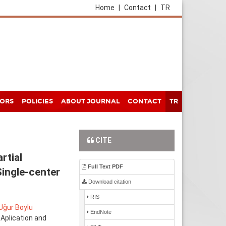
Home
|
Contact
|
TR
HORS
POLICIES
ABOUT JOURNAL
CONTACT
TR
CITE
rtial
Full Text PDF
ingle-center
Download citation
RIS
Uğur Boylu
EndNote
 Aplication and