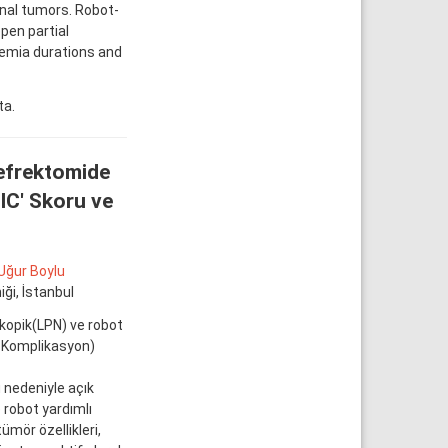
enal tumors. Robot-
pen partial
hemia durations and
ta.
Nefrektomide
IC' Skoru ve
Uğur Boylu
iği, İstanbul
kopik(LPN) ve robot
, Komplikasyon)
nedeniyle açık
 robot yardımlı
ümör özellikleri,