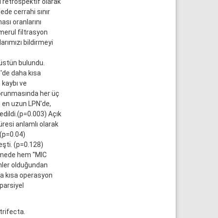
i retrospektif olarak
ede cerrahi sınır
ası oranlarını
omerul filtrasyon
arımızı bildirmeyi
üstün bulundu.
'de daha kısa
 kaybı ve
 korunmasında her üç
e en uzun LPN'de,
edildi.(p=0.003) Açık
üresi anlamlı olarak
(p=0.04)
şti. (p=0.128)
rmede hem ''MIC
temler olduğundan
ha kısa operasyon
 parsiyel
trifecta.