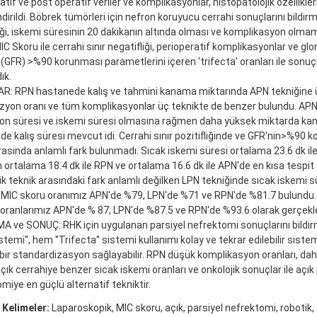
atif ve post operatif veriler ve komplikasyonlar, histopatolojik özellikler
dirildi. Böbrek tümörleri için nefron koruyucu cerrahi sonuçlarını bildirm
iği, iskemi süresinin 20 dakikanın altında olması ve komplikasyon olmam
IC Skoru ile cerrahi sınır negatifliği, perioperatif komplikasyonlar ve gl
 (GFR) >%90 korunması parametlerini içeren ‘trifecta’ oranları ile sonuçl
ık.
R: RPN hastanede kalış ve tahmini kanama miktarında APN tekniğine 
yon oranı ve tüm komplikasyonlar üç teknikte de benzer bulundu. APN
on süresi ve iskemi süresi olmasına rağmen daha yüksek miktarda kan
e kalış süresi mevcut idi. Cerrahi sınır pozitifliğinde ve GFR'nin>%90
rasında anlamlı fark bulunmadı. Sıcak iskemi süresi ortalama 23.6 dk il
 ortalama 18.4 dk ile RPN ve ortalama 16.6 dk ile APN'de en kısa tespit 
tik teknik arasındaki fark anlamlı değilken LPN tekniğinde sıcak iskemi s
 MIC skoru oranımız APN'de %79, LPN'de %71 ve RPN'de %81.7 bulundu.
oranlarımız APN'de % 87, LPN'de %87.5 ve RPN'de %93.6 olarak gerçekle
 ve SONUÇ: RHK için uygulanan parsiyel nefrektomi sonuçlarını bildi
stemi'', hem ''Trifecta'' sistemi kullanımı kolay ve tekrar edilebilir sis
 bir standardizasyon sağlayabilir. RPN düşük komplikasyon oranları, da
açık cerrahiye benzer sıcak iskemi oranları ve onkolojik sonuçlar ile açık
miye en güçlü alternatif tekniktir.
 Kelimeler:
Laparoskopik, MIC skoru, açık, parsiyel nefrektomi, robotik, 