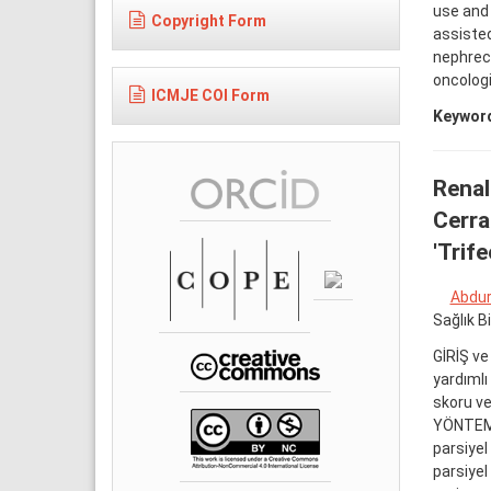
use and 
Copyright Form
assisted
nephrect
oncolog
ICMJE COI Form
Keywor
Renal
Cerra
'Trif
Abdur
Sağlık B
GİRİŞ ve
yardımlı
skoru ve
YÖNTEM v
parsiyel
parsiyel