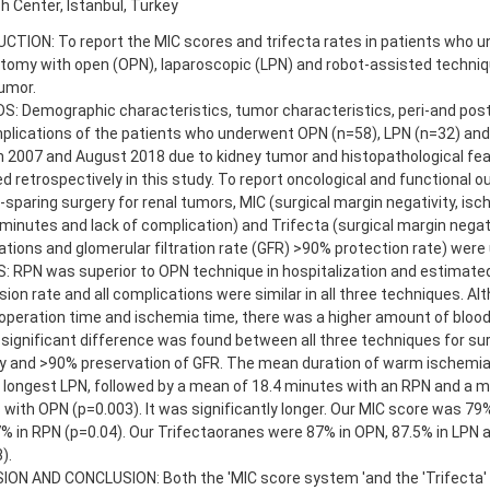
 Center, Istanbul, Turkey
TION: To report the MIC scores and trifecta rates in patients who u
tomy with open (OPN), laparoscopic (LPN) and robot-assisted techniq
umor.
: Demographic characteristics, tumor characteristics, peri-and post
plications of the patients who underwent OPN (n=58), LPN (n=32) an
 2007 and August 2018 due to kidney tumor and histopathological fe
d retrospectively in this study. To report oncological and functional 
sparing surgery for renal tumors, MIC (surgical margin negativity, isc
minutes and lack of complication) and Trifecta (surgical margin negati
tions and glomerular filtration rate (GFR) >90% protection rate) were
 RPN was superior to OPN technique in hospitalization and estimated
ion rate and all complications were similar in all three techniques. A
operation time and ischemia time, there was a higher amount of blood
 significant difference was found between all three techniques for su
ity and >90% preservation of GFR. The mean duration of warm ischemi
 longest LPN, followed by a mean of 18.4 minutes with an RPN and a m
with OPN (p=0.003). It was significantly longer. Our MIC score was 79
% in RPN (p=0.04). Our Trifectaoranes were 87% in OPN, 87.5% in LPN 
).
ION AND CONCLUSION: Both the 'MIC score system 'and the 'Trifecta'