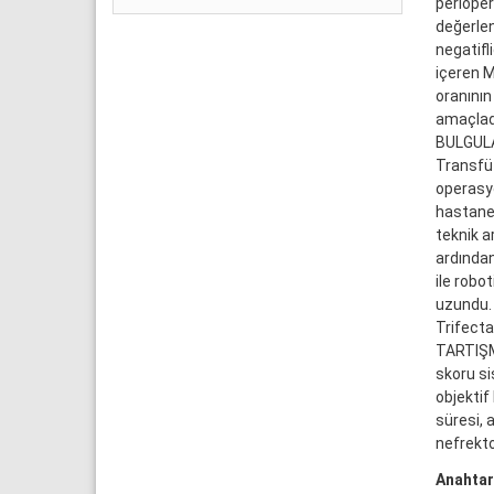
perioper
değerlen
negatifl
içeren M
oranının
amaçlad
BULGULA
Transfüz
operasy
hastaned
teknik a
ardından
ile robo
uzundu.
Trifecta
TARTIŞMA
skoru si
objektif
süresi, 
nefrekto
Anahtar