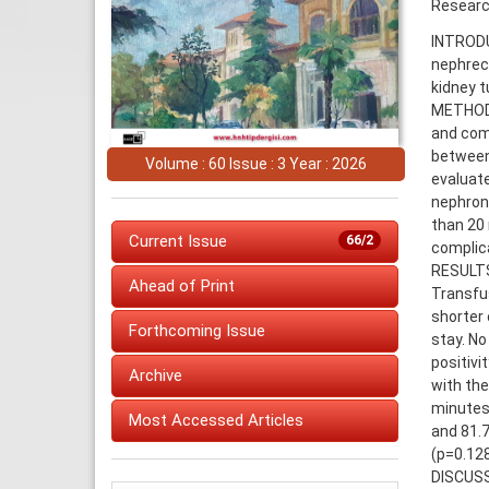
Research
INTRODUC
nephrec
kidney t
METHODS
and com
between
Volume : 60 Issue : 3 Year : 2026
evaluate
nephron-
than 20 
Current Issue
66/2
complica
RESULTS:
Ahead of Print
Transfus
shorter 
Forthcoming Issue
stay. No
positiv
Archive
with the
minutes 
Most Accessed Articles
and 81.7
(p=0.128
DISCUSS