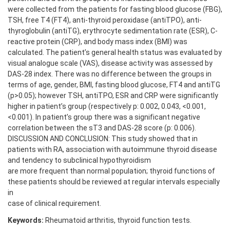
were collected from the patients for fasting blood glucose (FBG),
TSH, free T4 (FT4), anti-thyroid peroxidase (antiTPO), anti-
thyroglobulin (antiTG), erythrocyte sedimentation rate (ESR), C-
reactive protein (CRP), and body mass index (BMI) was
calculated. The patient’s general health status was evaluated by
visual analogue scale (VAS), disease activity was assessed by
DAS-28 index. There was no difference between the groups in
terms of age, gender, BMI, fasting blood glucose, FT4 and antiTG
(p>0.05); however TSH, antiTPO, ESR and CRP were significantly
higher in patient’s group (respectively p: 0.002, 0.043, <0.001,
<0.001). In patient’s group there was a significant negative
correlation between the sT3 and DAS-28 score (p: 0.006).
DISCUSSION AND CONCLUSION: This study showed that in
patients with RA, association with autoimmune thyroid disease
and tendency to subclinical hypothyroidism
are more frequent than normal population; thyroid functions of
these patients should be reviewed at regular intervals especially
in
case of clinical requirement.
Keywords:
Rheumatoid arthritis, thyroid function tests.