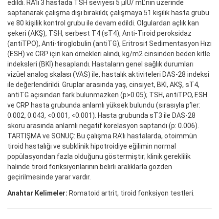
edildi. RA’lı 3 hastada TSH seviyesi 5 μIU/ mL’nin üzerinde
saptanarak çalışma dışı bırakıldı; çalışmaya 51 kişilik hasta grubu
ve 80 kişilik kontrol grubu ile devam edildi. Olgulardan açlık kan
şekeri (AKŞ), TSH, serbest T4 (sT4), Anti-Tiroid peroksidaz
(antiTPO), Anti-tiroglobulin (antiTG), Eritrosit Sedimentasyon Hızı
(ESH) ve CRP için kan örnekleri alındı, kg/m2 cinsinden beden kitle
indeksleri (BKİ) hesaplandı. Hastaların genel sağlık durumları
vizüel analog skalası (VAS) ile, hastalık aktiviteleri DAS-28 indeksi
ile değerlendirildi. Gruplar arasında yaş, cinsiyet, BKİ, AKŞ, sT4,
antiTG açısından fark bulunmazken (p>0.05); TSH, antiTPO, ESH
ve CRP hasta grubunda anlamlı yüksek bulundu (sırasıyla p’ler:
0.002, 0.043, <0.001, <0.001). Hasta grubunda sT3 ile DAS-28
skoru arasında anlamlı negatif korelasyon saptandı (p: 0.006).
TARTIŞMA ve SONUÇ: Bu çalışma RA’lı hastalarda, otoimmün
tiroid hastalığı ve subklinik hipotroidiye eğilimin normal
popülasyondan fazla olduğunu göstermiştir; klinik gereklilik
halinde tiroid fonksiyonlarının belirli aralıklarla gözden
geçirilmesinde yarar vardır.
Anahtar Kelimeler:
Romatoid artrit, tiroid fonksiyon testleri.