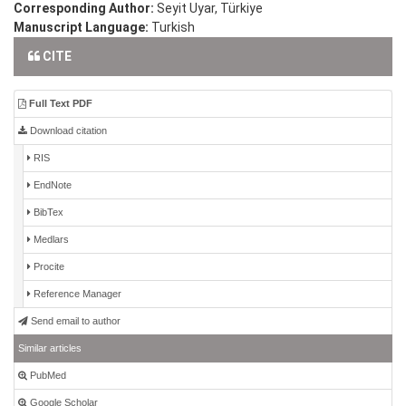
Corresponding Author:
Seyit Uyar, Türkiye
Manuscript Language:
Turkish
CITE
Full Text PDF
Download citation
RIS
EndNote
BibTex
Medlars
Procite
Reference Manager
Send email to author
Similar articles
PubMed
Google Scholar