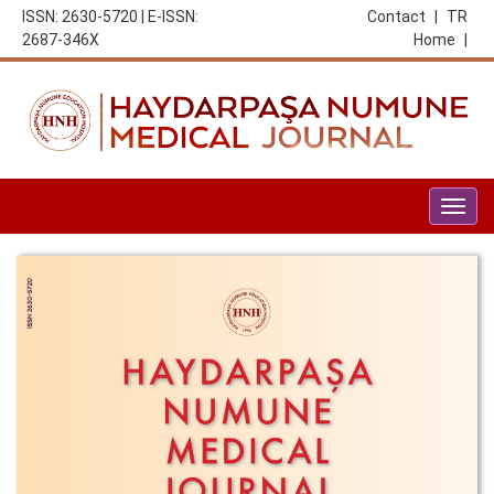
ISSN: 2630-5720 | E-ISSN:
Contact
|
TR
2687-346X
Home
|
Togg
navig