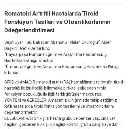
Romatoid Artritli Hastalarda Tiroid
Fonskiyon Testleri ve Otoantikorlarının
Ddeğerlendirilmesi
1
1
2
Seyit Uyar
, Gül Babacan Abanonu
, Nalan Okuroğlu
, Alper
1
1
Daşkın
, Refik Demirtunç
1
Haydarpaşa Numune Eğitim ve Araştırma Hastanesi, İç
Hastalıkları Kliniği, İstanbul
2
Ümraniye Eğitim ve Araştırma Hastanesi, İç Hastalıkları Kliniği,
İstanbul
GİRİŞ ve AMAÇ: Romatoid artrit (RA) hastalığının otoimmün tiroid
hastalığı ile birlikteliği bilinmekle birlikte, eşlik eden tiroid
fonksiyon bozukluğu ile ilgili farklı görüşler mevcuttur.
YÖNTEM ve GEREÇLER: Amacımız kliniğimizde takip ettiğimiz
RA’lı hastalarda tiroid fonksiyon testlerini ve otoantikorlarını
değerlendirmektir.
BULGULAR: RA’lı 54 kişilik hasta grubu ve benzer yaş, cinsiyet
dağılımı gösteren 80 kişilik sağlıklı kontrol grubu çalışmaya dahil