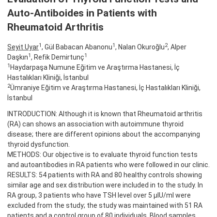
Auto-Antiboides in Patients with
Rheumatoid Arthritis
1
1
2
Seyit Uyar
, Gül Babacan Abanonu
, Nalan Okuroğlu
, Alper
1
1
Daşkın
, Refik Demirtunç
1
Haydarpaşa Numune Eğitim ve Araştırma Hastanesi, İç
Hastalıkları Kliniği, İstanbul
2
Ümraniye Eğitim ve Araştırma Hastanesi, İç Hastalıkları Kliniği,
İstanbul
INTRODUCTION: Although it is known that Rheumatoid arthritis
(RA) can shows an association with autoimmune thyroid
disease; there are different opinions about the accompanying
thyroid dysfunction.
METHODS: Our objective is to evaluate thyroid function tests
and autoantibodies in RA patients who were followed in our clinic.
RESULTS: 54 patients with RA and 80 healthy controls showing
similar age and sex distribution were included in to the study. In
RA group, 3 patients who have TSH level over 5 μIU/ml were
excluded from the study; the study was maintained with 51 RA
patients and a control group of 80 individuals. Blood samples