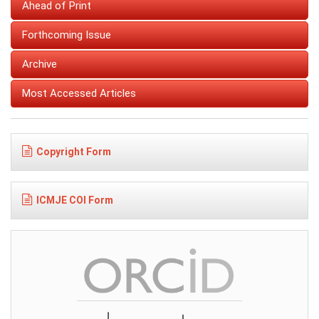
Ahead of Print
Forthcoming Issue
Archive
Most Accessed Articles
Copyright Form
ICMJE COI Form