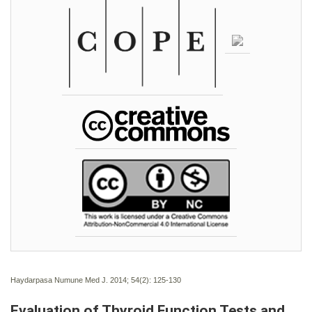
Haydarpasa Numune Med J. 2014; 54(2):
125-130
Evaluation of Thyroid Function Tests and