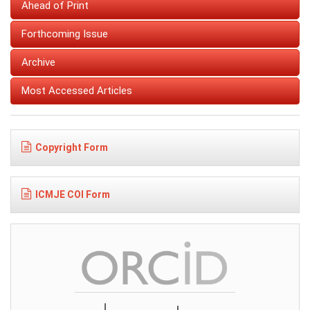
Ahead of Print
Forthcoming Issue
Archive
Most Accessed Articles
Copyright Form
ICMJE COI Form