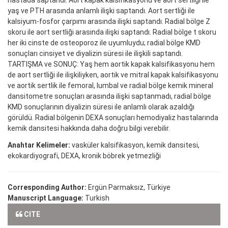
yaş ve PTH arasında anlamlı ilişki saptandı. Aort sertliği ile
kalsiyum-fosfor çarpımı arasında ilişki saptandı. Radial bölge Z
skoru ile aort sertliği arasında ilişki saptandı. Radial bölge t skoru
her iki cinste de osteoporoz ile uyumluydu; radial bölge KMD
sonuçları cinsiyet ve diyalizin süresi ile ilişkili saptandı.
TARTIŞMA ve SONUÇ: Yaş hem aortik kapak kalsifikasyonu hem
de aort sertliği ile ilişkiliyken, aortik ve mitral kapak kalsifikasyonu
ve aortik sertlik ile femoral, lumbal ve radial bölge kemik mineral
dansitometre sonuçları arasında ilişki saptanmadı, radial bölge
KMD sonuçlarının diyalizin süresi ile anlamlı olarak azaldığı
görüldü. Radial bölgenin DEXA sonuçları hemodiyaliz hastalarında
kemik dansitesi hakkında daha doğru bilgi verebilir.
Anahtar Kelimeler:
vasküler kalsifikasyon, kemik dansitesi,
ekokardiyografi, DEXA, kronik böbrek yetmezliği
Corresponding Author:
Ergün Parmaksız, Türkiye
Manuscript Language:
Turkish
CITE