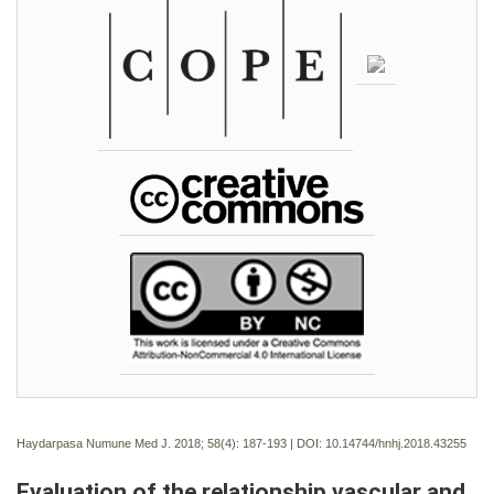
Haydarpasa Numune Med J. 2018; 58(4):
187-193 | DOI:
10.14744/hnhj.2018.43255
Evaluation of the relationship vascular and