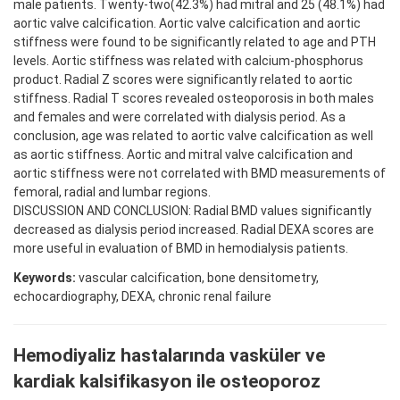
male patients. Twenty-two(42.3%) had mitral and 25 (48.1%) had
aortic valve calcification. Aortic valve calcification and aortic
stiffness were found to be significantly related to age and PTH
levels. Aortic stiffness was related with calcium-phosphorus
product. Radial Z scores were significantly related to aortic
stiffness. Radial T scores revealed osteoporosis in both males
and females and were correlated with dialysis period. As a
conclusion, age was related to aortic valve calcification as well
as aortic stiffness. Aortic and mitral valve calcification and
aortic stiffness were not correlated with BMD measurements of
femoral, radial and lumbar regions.
DISCUSSION AND CONCLUSION: Radial BMD values significantly
decreased as dialysis period increased. Radial DEXA scores are
more useful in evaluation of BMD in hemodialysis patients.
Keywords:
vascular calcification, bone densitometry,
echocardiography, DEXA, chronic renal failure
Hemodiyaliz hastalarında vasküler ve
kardiak kalsifikasyon ile osteoporoz