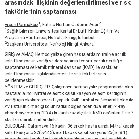
arasındaki ilişkinin değerlendirilmesi ve risk
faktörlerinin saptanması
1
2
Ergün Parmaksız
, Fatma Nurhan Özdemir Acar
1
Sağlık Bilimleri Üniversitesi Kartal Dr Lütfi Kırdar Eğitim Ve
Araştırma Hastanesi, Nefroloji kliniği, İstanbul
2
Başkent Üniversitesi, Nefroloji kliniği, Ankara
GİRİŞ ve AMAÇ: Hemodiyalize giren hastalarda mitral ve aortik
kalsifikasyonun varlığı ve derecesinin tespiti, aortik sertliğin
saptanması ve kemik mineral dansitesi(KMD) ile vasküler
kalsifikasyonun ilişkilendirilmesi ile risk faktörlerinin
belirlenmesidir.
YÖNTEM ve GEREÇLER: Çalışmaya hemodiyaliz programında olan
hastalar alındı. Mitral ve aortik kalsifikasyon ve aort sertliğinin
varlığı için ekokardiyografi yapıldı. KMD lumbal ve femoral bölge ile
AV fistülün olmadığı kolun radial bölgesinden dual enerji x -ray
absorbsiyometre(DEXA) kullanılarak ölçüldü. KMD değerleri T ve Z
skorları olarak sınıflandırıldı.
BULGULAR: Çalışmaya 16 kadın, 36 erkek hasta alındı. Mitral kapak
kalsifikasyonu 22(%42.3), aort kapak kalsifikasyonu 25(%48.1)
hastada saptandı. Aort kapak kalsifikasyonu ve aort sertliği ile