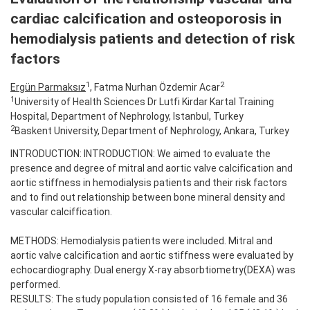
cardiac calcification and osteoporosis in
hemodialysis patients and detection of risk
factors
1
2
Ergün Parmaksız
, Fatma Nurhan Özdemir Acar
1
University of Health Sciences Dr Lutfi Kirdar Kartal Training
Hospital, Department of Nephrology, Istanbul, Turkey
2
Baskent University, Department of Nephrology, Ankara, Turkey
INTRODUCTION: INTRODUCTION: We aimed to evaluate the
presence and degree of mitral and aortic valve calcification and
aortic stiffness in hemodialysis patients and their risk factors
and to find out relationship between bone mineral density and
vascular calciffication.
METHODS: Hemodialysis patients were included. Mitral and
aortic valve calcification and aortic stiffness were evaluated by
echocardiography. Dual energy X-ray absorbtiometry(DEXA) was
performed.
RESULTS: The study population consisted of 16 female and 36