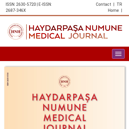
ISSN: 2630-5720 | E-ISSN:
Contact
|
TR
2687-346X
Home
|
Togg
navig