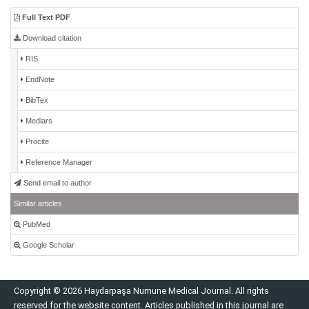
Full Text PDF
Download citation
RIS
EndNote
BibTex
Medlars
Procite
Reference Manager
Send email to author
Similar articles
PubMed
Google Scholar
Copyright © 2026 Haydarpaşa Numune Medical Journal. All rights
reserved for the website content. Articles published in this journal are