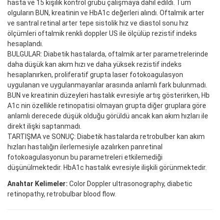
hasta ve 15 kişilik kontrol grubu çalışmaya dahil edildi. Tüm
olguların BUN, kreatinin ve HbA1c değerleri alındı. Oftalmik arter
ve santral retinal arter tepe sistolik hız ve diastol sonu hız
ölçümleri oftalmik renkli doppler US ile ölçülüp rezistif indeks
hesaplandı.
BULGULAR: Diabetik hastalarda, oftalmik arter parametrelerinde
daha düşük kan akım hızı ve daha yüksek rezistif indeks
hesaplanırken, proliferatif grupta laser fotokoagulasyon
uygulanan ve uygulanmayanlar arasında anlamlı fark bulunmadı.
BUN ve kreatinin düzeyleri hastalık evresiyle artış gösterirken, Hb
A1c nin özellikle retinopatisi olmayan grupta diğer gruplara göre
anlamlı derecede düşük olduğu görüldü ancak kan akım hızları ile
direkt ilişki saptanmadı.
TARTIŞMA ve SONUÇ: Diabetik hastalarda retrobulber kan akım
hızları hastalığın ilerlemesiyle azalırken panretinal
fotokoagulasyonun bu parametreleri etkilemediği
düşünülmektedir. HbA1c hastalık evresiyle ilişkili görünmektedir.
Anahtar Kelimeler:
Color Doppler ultrasonography, diabetic
retinopathy, retrobulbar blood flow.