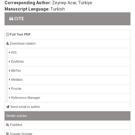
Corresponding Author:
Zeynep Acar, Türkiye
Manuscript Language:
Turkish
CITE
Full Text PDF
Download citation
RIS
EndNote
BibTex
Medlars
Procite
Reference Manager
Send email to author
Similar articles
PubMed
Google Scholar