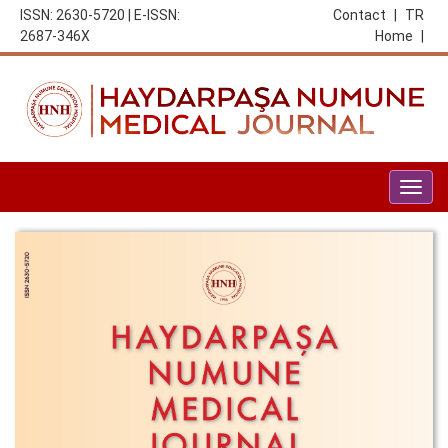
ISSN: 2630-5720 | E-ISSN:
Contact
|
TR
2687-346X
Home
|
Togg
navig