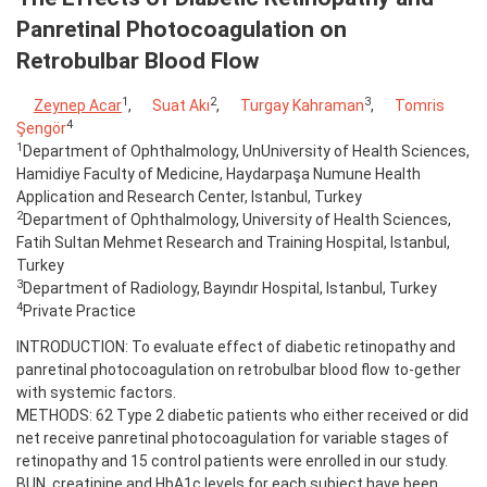
Panretinal Photocoagulation on
Retrobulbar Blood Flow
1
2
3
Zeynep Acar
,
Suat Akı
,
Turgay Kahraman
,
Tomris
4
Şengör
1
Department of Ophthalmology, UnUniversity of Health Sciences,
Hamidiye Faculty of Medicine, Haydarpaşa Numune Health
Application and Research Center, Istanbul, Turkey
2
Department of Ophthalmology, University of Health Sciences,
Fatih Sultan Mehmet Research and Training Hospital, Istanbul,
Turkey
3
Department of Radiology, Bayındır Hospital, Istanbul, Turkey
4
Private Practice
INTRODUCTION: To evaluate effect of diabetic retinopathy and
panretinal photocoagulation on retrobulbar blood flow to-gether
with systemic factors.
METHODS: 62 Type 2 diabetic patients who either received or did
net receive panretinal photocoagulation for variable stages of
retinopathy and 15 control patients were enrolled in our study.
BUN, creatinine and HbA1c levels for each subject have been