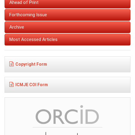
Ahead of Print
Forthcoming Issue
Archive
Most Accessed Articles
Copyright Form
ICMJE COI Form