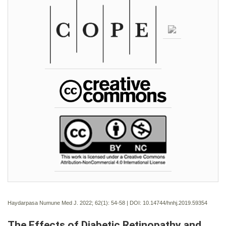
Haydarpasa Numune Med J. 2022; 62(1):
54-58 | DOI:
10.14744/hnhj.2019.59354
The Effects of Diabetic Retinopathy and