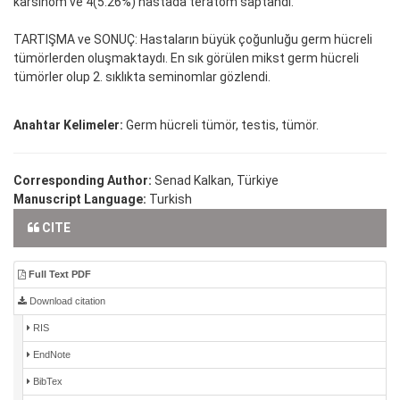
karsinom ve 4(5.26%) hastada teratom saptandı.
TARTIŞMA ve SONUÇ: Hastaların büyük çoğunluğu germ hücreli
tümörlerden oluşmaktaydı. En sık görülen mikst germ hücreli
tümörler olup 2. sıklıkta seminomlar gözlendi.
Anahtar Kelimeler:
Germ hücreli tümör, testis, tümör.
Corresponding Author:
Senad Kalkan, Türkiye
Manuscript Language:
Turkish
CITE
Full Text PDF
Download citation
RIS
EndNote
BibTex