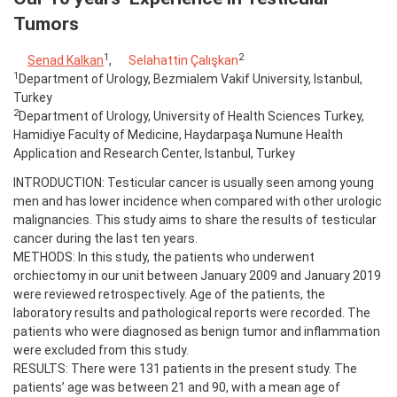
Tumors
1
2
Senad Kalkan
,
Selahattin Çalışkan
1
Department of Urology, Bezmialem Vakif University, Istanbul,
Turkey
2
Department of Urology, University of Health Sciences Turkey,
Hamidiye Faculty of Medicine, Haydarpaşa Numune Health
Application and Research Center, Istanbul, Turkey
INTRODUCTION: Testicular cancer is usually seen among young
men and has lower incidence when compared with other urologic
malignancies. This study aims to share the results of testicular
cancer during the last ten years.
METHODS: In this study, the patients who underwent
orchiectomy in our unit between January 2009 and January 2019
were reviewed retrospectively. Age of the patients, the
laboratory results and pathological reports were recorded. The
patients who were diagnosed as benign tumor and inflammation
were excluded from this study.
RESULTS: There were 131 patients in the present study. The
patients’ age was between 21 and 90, with a mean age of