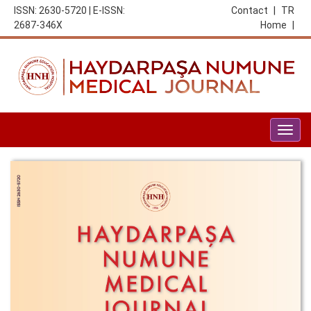
ISSN: 2630-5720 | E-ISSN:
Contact
|
TR
2687-346X
Home
|
Togg
navig