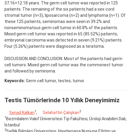
37.16+12.18 years. The germ cell tumor was reported in 125
patients. The remaining of the six patients had a sex-cord
stromal tumor (n=3), liposarcoma (n=2) and lymphoma (n=1). Of
these 125 patients, seminomas were seen in 39.2% and
nonseminomatous germ cell tumor in 60.8% of the patients.
Mixed germ cell tumor was reported in 65 (85.52%) patients;
embryonal carcinoma was detected in seven (9.21%) patients.
Four (5.26%) patients were diagnosed as a teratoma.
DISCUSSION AND CONCLUSION: Most of the patients had germ
cell tumors. Mixed germ cell tumor was the commonest tumor
and followed by seminoma.
Keywords:
Germ cell tumor, testes; tumor.
Testis Tümörlerinde 10 Yıllık Deneyimimiz
1
2
Senad Kalkan
,
Selahattin Çalışkan
1
Bezmilalem Vakıf Üniversitesi Tıp Fakültesi, Üroloji Anabilim Dalı,
İstanbul
2
Sağlık Bilimleri Üniversitesi, Haydarpaşa Numune Eğitim ve