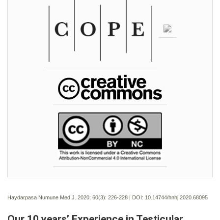
Haydarpasa Numune Med J. 2020; 60(3):
226-228 | DOI:
10.14744/hnhj.2020.68095
Our 10 years’ Experience in Testicular