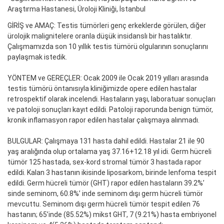
Araştırma Hastanesi, Üroloji Kliniği, İstanbul
GİRİŞ ve AMAÇ: Testis tümörleri genç erkeklerde görülen, diğer
ürolojik malignitelere oranla düşük insidanslı bir hastalıktır.
Çalışmamızda son 10 yıllık testis tümörü olgularının sonuçlarını
paylaşmak istedik.
YÖNTEM ve GEREÇLER: Ocak 2009 ile Ocak 2019 yılları arasında
testis tümörü öntanısıyla kliniğimizde opere edilen hastalar
retrospektif olarak incelendi. Hastaların yaşı, laboratuar sonuçları
ve patoloji sonuçları kayıt edildi. Patoloji raporunda benign tümör,
kronik inflamasyon rapor edilen hastalar çalışmaya alınmadı.
BULGULAR: Çalışmaya 131 hasta dahil edildi. Hastalar 21 ile 90
yaş aralığında olup ortalama yaş 37.16+12.18 yıl idi. Germ hücreli
tümör 125 hastada, sex-kord stromal tümör 3 hastada rapor
edildi. Kalan 3 hastanın ikisinde liposarkom, birinde lenfoma tespit
edildi. Germ hücreli tümör (GHT) rapor edilen hastaların 39.2%’
sinde seminom, 60.8%’ inde seminom dışı germ hücreli tümör
mevcuttu. Seminom dışı germ hücreli tümör tespit edilen 76
hastanın; 65’inde (85.52%) mikst GHT, 7 (9.21%) hasta embriyonel