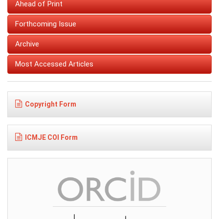
Ahead of Print
Forthcoming Issue
Archive
Most Accessed Articles
Copyright Form
ICMJE COI Form