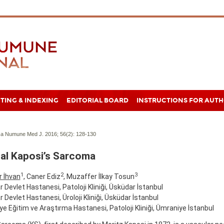
TING & INDEXING
EDITORIAL BOARD
INSTRUCTIONS FOR AUT
a Numune Med J. 2016; 56(2):
128-130
al Kaposi’s Sarcoma
1
2
3
r İhvan
, Caner Ediz
, Muzaffer İlkay Tosun
 Devlet Hastanesi, Patoloji Kliniği, Üsküdar İstanbul
 Devlet Hastanesi, Üroloji Kliniği, Üsküdar İstanbul
e Eğitim ve Araştırma Hastanesi, Patoloji Kliniği, Ümraniye İstanbul