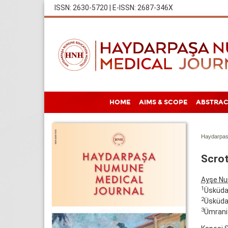
ISSN: 2630-5720 | E-ISSN: 2687-346X
HOME
AIMS & SCOPE
ABSTRAC
Haydarpas
Scrot
Ayşe Nu
1
Üsküdar
2
Üsküdar
3
Ümraniy