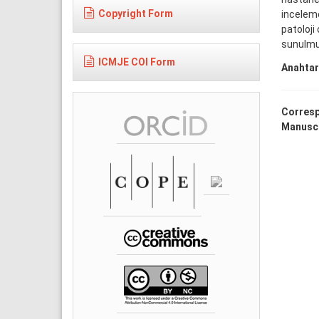
Copyright Form
inceleme
patoloji
sunulmu
ICMJE COI Form
Anahtar
Corresp
Manuscr