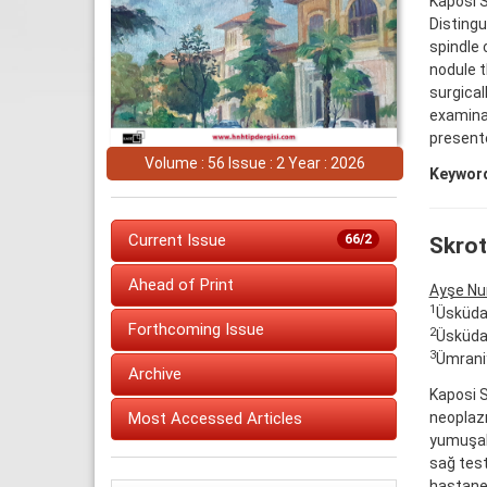
Kaposi S
Distingu
spindle 
nodule t
surgical
examinat
presente
Volume : 56 Issue : 2 Year : 2026
Keywor
Current Issue
66/2
Skrot
Ahead of Print
Ayşe Nu
1
Üsküdar
Forthcoming Issue
2
Üsküdar
3
Ümraniy
Archive
Kaposi S
neoplazm
Most Accessed Articles
yumuşak 
sağ test
hastanem