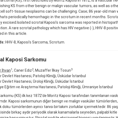
arcoma (KS), first described by Moritz Kaposi in 1872, is a vascular n
ishing KS from other benign or malign vascular tumors, as well as oth
cell soft-tissue neoplasms can be challenging. Case; 86 year-old man 
hats periodically hemorrhagic in the scrotum in recent months. Scrota
ly excised.Isolated scrotal Kaposi’s sarcoma was reported in histopat
ion. A rare scrotal pathology which has HIV negative (-), HHV-8 positive
d in this article.
ds:
HHV-8, Kaposi’s Sarcoma, Scrotum.
al Kaposi Sarkomu
1
2
3
r İhvan
, Caner Ediz
, Muzaffer İlkay Tosun
 Devlet Hastanesi, Patoloji Kliniği, Üsküdar İstanbul
 Devlet Hastanesi, Üroloji Kliniği, Üsküdar İstanbul
e Eğitim ve Araştırma Hastanesi, Patoloji Kliniği, Ümraniye İstanbul
arkomu (KS) ilk kez 1872’de Moritz Kaposi tarafından tanımlanan vaskü
dır. Kaposi sarkomunun diğer benign ve malign vasküler tümörlerden, 
doku tümörlerden ayırıcı tanısı birtakım zorluklar içermektedir. 86 ya
isinde birkaç aydır periyodik olarak kanamalarla seyreden, palpabl kitle
ize başvurmuştur. Skrotal nodüle eksizyonel biyopsi uygulanmıştır. H