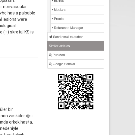
eoplasm.
BibTex
er nonvascular
Medlars
who has a palpable
Procite
l lesions were
hological
Reference Manager
 (+) skrotal KS is
Send email to author
Similar articles
PubMed
Google Scholar
ler bir
non vasküler iğsi
şında erkek hasta,
 nedeniyle
istopatolojik