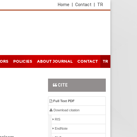
Home
|
Contact
|
TR
HORS
POLICIES
ABOUT JOURNAL
CONTACT
TR
CITE
Full Text PDF
Download citation
RIS
EndNote