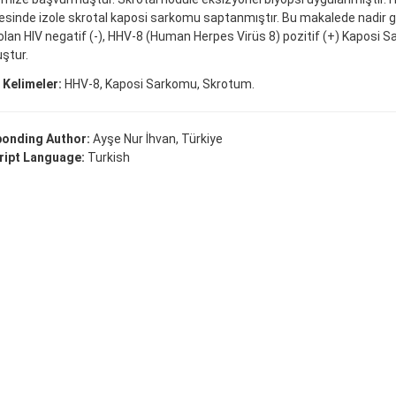
sinde izole skrotal kaposi sarkomu saptanmıştır. Bu makalede nadir gö
 olan HIV negatif (-), HHV-8 (Human Herpes Virüs 8) pozitif (+) Kaposi 
ştur.
 Kelimeler:
HHV-8, Kaposi Sarkomu, Skrotum.
onding Author:
Ayşe Nur İhvan, Türkiye
ipt Language:
Turkish