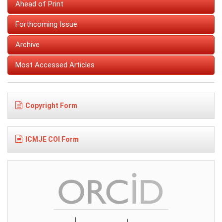
Ahead of Print
Forthcoming Issue
Archive
Most Accessed Articles
Copyright Form
ICMJE COI Form