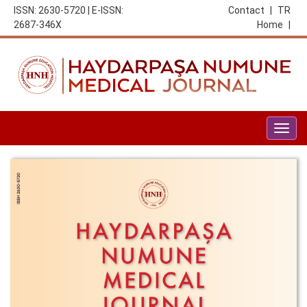
ISSN: 2630-5720 | E-ISSN:
Contact
|
TR
2687-346X
Home
|
Togg
navig