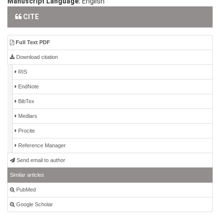
Manuscript Language:
English
CITE
Full Text PDF
Download citation
RIS
EndNote
BibTex
Medlars
Procite
Reference Manager
Send email to author
Similar articles
PubMed
Google Scholar