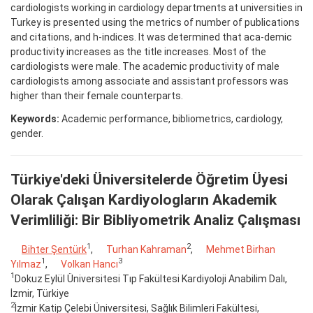
cardiologists working in cardiology departments at universities in
Turkey is presented using the metrics of number of publications
and citations, and h-indices. It was determined that aca-demic
productivity increases as the title increases. Most of the
cardiologists were male. The academic productivity of male
cardiologists among associate and assistant professors was
higher than their female counterparts.
Keywords:
Academic performance, bibliometrics, cardiology,
gender.
Türkiye'deki Üniversitelerde Öğretim Üyesi
Olarak Çalışan Kardiyologların Akademik
Verimliliği: Bir Bibliyometrik Analiz Çalışması
1
2
Bihter Şentürk
,
Turhan Kahraman
,
Mehmet Birhan
1
3
Yılmaz
,
Volkan Hancı
1
Dokuz Eylül Üniversitesi Tıp Fakültesi Kardiyoloji Anabilim Dalı,
İzmir, Türkiye
2
İzmir Katip Çelebi Üniversitesi, Sağlık Bilimleri Fakültesi,