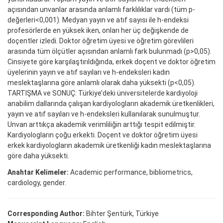
açısından unvanlar arasında anlamlı farklılıklar vardı (tüm p-
değerleri<0,001). Medyan yayın ve atıf sayısı ile h-endeksi
profesörlerde en yüksek iken, onları her üç değişkende de
doçentler izledi. Doktor öğretim üyesi ve öğretim görevlileri
arasında tüm ölçütler açısından anlamlı fark bulunmadı (p>0,05).
Cinsiyete göre karşılaştırıldığında, erkek doçent ve doktor öğretim
üyelerinin yayın ve atıf sayıları ve h-endeksleri kadın
meslektaşlarına göre anlamlı olarak daha yüksekti (p<0,05).
TARTIŞMA ve SONUÇ: Türkiye’deki üniversitelerde kardiyoloji
anabilim dallarında çalışan kardiyologların akademik üretkenlikleri,
yayın ve atıf sayıları ve h-endeksleri kullanılarak sunulmuştur.
Unvan arttıkça akademik verimliliğin arttığı tespit edilmiştir.
Kardiyologların çoğu erkekti. Doçent ve doktor öğretim üyesi
erkek kardiyologların akademik üretkenliği kadın meslektaşlarına
göre daha yüksekti.
Anahtar Kelimeler:
Academic performance, bibliometrics,
cardiology, gender.
Corresponding Author:
Bihter Şentürk, Türkiye