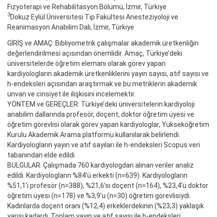
Fizyoterapi ve Rehabilitasyon Bölümü, İzmir, Türkiye
3
Dokuz Eylül Üniversitesi Tıp Fakültesi Anesteziyoloji ve
Reanimasyon Anabilim Dalı, İzmir, Türkiye
GİRİŞ ve AMAÇ: Bibliyometrik çalışmalar akademik üretkenliğin
değerlendirilmesi açısından önemlidir. Amaç, Türkiye’deki
üniversitelerde öğretim elemanı olarak görev yapan
kardiyologların akademik üretkenliklerini yayın sayısı, atıf sayısı ve
h-endeksleri açısından araştırmak ve bu metriklerin akademik
unvan ve cinsiyet ile ilişkisini incelemektir.
YÖNTEM ve GEREÇLER: Türkiye’deki üniversitelerin kardiyoloji
anabilim dallarında profesör, doçent, doktor öğretim üyesi ve
öğretim görevlisi olarak görev yapan kardiyologlar, Yükseköğretim
Kurulu Akademik Arama platformu kullanılarak belirlendi.
Kardiyologların yayın ve atıf sayıları ile h-endeksleri Scopus veri
tabanından elde edildi.
BULGULAR: Çalışmada 760 kardiyologdan alınan veriler analiz
edildi. Kardiyologların %84’ü erkekti (n=639). Kardiyologların
%51,1’i profesör (n=388), %21,6’sı doçent (n=164), %23,4’ü doktor
öğretim üyesi (n=178) ve %3,9’u (n=30) öğretim görevlisiydi.
Kadınlarda doçent oranı (%12,4) erkeklerdekinin (%23,3) yaklaşık
yarısı kadardı. Toplam yayın ve atıf sayısı ile h-endeksleri