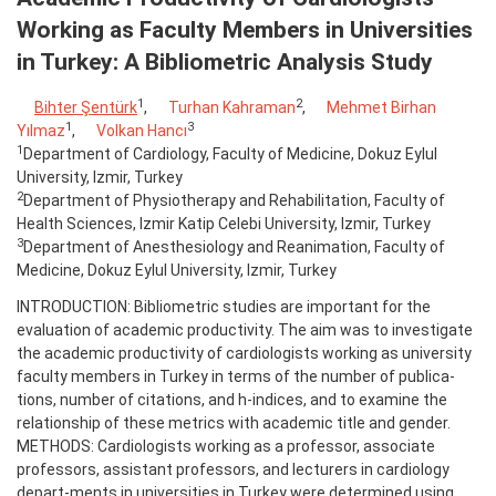
Working as Faculty Members in Universities
in Turkey: A Bibliometric Analysis Study
1
2
Bihter Şentürk
,
Turhan Kahraman
,
Mehmet Birhan
1
3
Yılmaz
,
Volkan Hancı
1
Department of Cardiology, Faculty of Medicine, Dokuz Eylul
University, Izmir, Turkey
2
Department of Physiotherapy and Rehabilitation, Faculty of
Health Sciences, Izmir Katip Celebi University, Izmir, Turkey
3
Department of Anesthesiology and Reanimation, Faculty of
Medicine, Dokuz Eylul University, Izmir, Turkey
INTRODUCTION: Bibliometric studies are important for the
evaluation of academic productivity. The aim was to investigate
the academic productivity of cardiologists working as university
faculty members in Turkey in terms of the number of publica-
tions, number of citations, and h-indices, and to examine the
relationship of these metrics with academic title and gender.
METHODS: Cardiologists working as a professor, associate
professors, assistant professors, and lecturers in cardiology
depart-ments in universities in Turkey were determined using