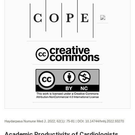
Haydarpasa Numune Med J. 2022; 62(1):
75-81 | DOI:
10.14744/hnhj.2022.93270
Academic Productivity of Cardiologists