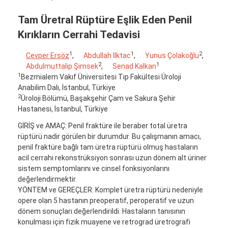
Tam Üretral Rüptüre Eşlik Eden Penil
Kırıkların Cerrahi Tedavisi
1
1
2
Cevper Ersöz
,
Abdullah Ilktac
,
Yunus Çolakoğlu
,
2
1
Abdulmuttalip Şimsek
,
Senad Kalkan
1
Bezmialem Vakıf Üniversitesi Tıp Fakültesi Üroloji
Anabilim Dalı, İstanbul, Türkiye
2
Üroloji Bölümü, Başakşehir Çam ve Sakura Şehir
Hastanesi, İstanbul, Türkiye
GİRİŞ ve AMAÇ: Penil fraktüre ile beraber total üretra
rüptürü nadir görülen bir durumdur. Bu çalışmanın amacı,
penil fraktüre bağlı tam üretra rüptürü olmuş hastaların
acil cerrahi rekonstrüksiyon sonrası uzun dönem alt üriner
sistem semptomlarını ve cinsel fonksiyonlarını
değerlendirmektir.
YÖNTEM ve GEREÇLER: Komplet üretra rüptürü nedeniyle
opere olan 5 hastanın preoperatif, peroperatif ve uzun
dönem sonuçları değerlendirildi. Hastaların tanısının
konulması için fizik muayene ve retrograd üretrografi