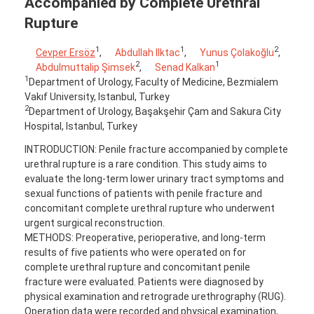
Accompanied by Complete Urethral
Rupture
1
1
2
Cevper Ersöz
,
Abdullah Ilktac
,
Yunus Çolakoğlu
,
2
1
Abdulmuttalip Şimsek
,
Senad Kalkan
1
Department of Urology, Faculty of Medicine, Bezmialem
Vakıf University, Istanbul, Turkey
2
Department of Urology, Başakşehir Çam and Sakura City
Hospital, Istanbul, Turkey
INTRODUCTION: Penile fracture accompanied by complete
urethral rupture is a rare condition. This study aims to
evaluate the long-term lower urinary tract symptoms and
sexual functions of patients with penile fracture and
concomitant complete urethral rupture who underwent
urgent surgical reconstruction.
METHODS: Preoperative, perioperative, and long-term
results of five patients who were operated on for
complete urethral rupture and concomitant penile
fracture were evaluated. Patients were diagnosed by
physical examination and retrograde urethrography (RUG).
Operation data were recorded and physical examination,