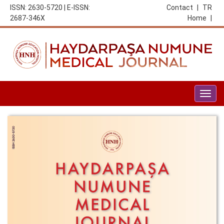
ISSN: 2630-5720 | E-ISSN:
Contact
|
TR
2687-346X
Home
|
Togg
navig