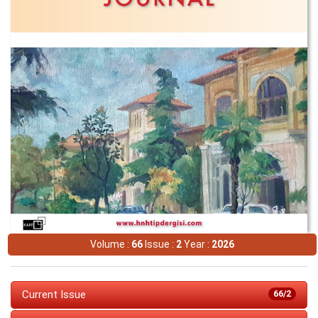
Volume :
66
Issue :
2
Year :
2026
Current Issue
66/2