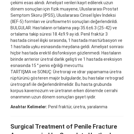
çekimi esas alındı. Ameliyat verileri kayıt edilerek uzun
dönem sonuçları için fizik muayene, Uluslararası Prostat
Semptom Skoru (IPSS), Uluslararası Cinsel İşlev İndeksi
(IIEF-5) formları ve üroflowmetri sonuçları değerlendirildi.
BULGULAR: Hastaların ortalama yaşı 35.6±6.3 (25-42) ve
ortalama takip süresi 18.4±9.9 ay idi. Penil fraktür 3
hastada cinsel ilişki sırasında, 1 hastada mastürbasyon ve
1 hastada uyku esnasında meydana geldi. Ameliyat sonrası
hiçbir hastada erektil disfonksiyon gözlenmedi. Hastaların
birinde anterior üretral darlık gelişti ve 1 hastada ereksiyon
esnasında 15 ° penis eğriliği mevcuttu.
TARTIŞMA ve SONUÇ: Üretroraji ve idrar yapamama üretra
rüptürünü gösteren majör bulgulardır, bu hastalar retrograd
üretrografi ile değerlendirilmelidir. Bu hasta grubunda
korpus kavernozum ve üretranın erken dönemde cerrahi
onarımının uzun dönem sonuçları gayet iyidir.
Anahtar Kelimeler:
Penil fraktür, üretra, yaralanma
Surgical Treatment of Penile Fracture