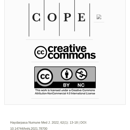
Haydarpasa Numune Med J. 2022; 62(1):
13-18 | DOI:
10.14744/hnhj.2021.78700