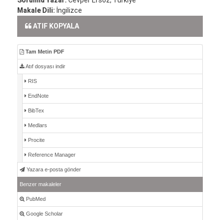
Makale Dili:
İngilizce
ATIF KOPYALA
Tam Metin PDF
Atıf dosyası indir
RIS
EndNote
BibTex
Medlars
Procite
Reference Manager
Yazara e-posta gönder
Benzer makaleler
PubMed
Google Scholar