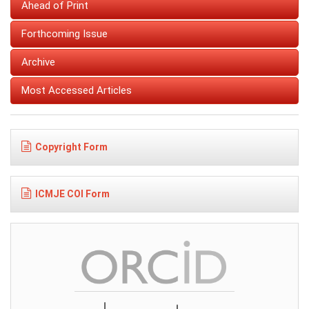
Ahead of Print
Forthcoming Issue
Archive
Most Accessed Articles
Copyright Form
ICMJE COI Form