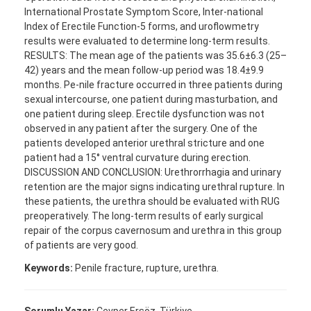
International Prostate Symptom Score, Inter-national
Index of Erectile Function-5 forms, and uroflowmetry
results were evaluated to determine long-term results.
RESULTS: The mean age of the patients was 35.6±6.3 (25–
42) years and the mean follow-up period was 18.4±9.9
months. Pe-nile fracture occurred in three patients during
sexual intercourse, one patient during masturbation, and
one patient during sleep. Erectile dysfunction was not
observed in any patient after the surgery. One of the
patients developed anterior urethral stricture and one
patient had a 15° ventral curvature during erection.
DISCUSSION AND CONCLUSION: Urethrorrhagia and urinary
retention are the major signs indicating urethral rupture. In
these patients, the urethra should be evaluated with RUG
preoperatively. The long-term results of early surgical
repair of the corpus cavernosum and urethra in this group
of patients are very good.
Keywords:
Penile fracture, rupture, urethra.
Sorumlu Yazar:
Cevper Ersöz, Türkiye