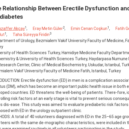
 Relationship Between Erectile Dysfunction an
diabetes
1
2
1
zaffer Akçay
,
Eray Metin Güler
,
Emin Cenan Coşkun
,
Fatih G
1
3
lut
,
Taha Süreyya Firidin
rtment of Urology, Bezmialem Vakif University Faculty of Medicine, Fat
ey
ersity of Health Sciences Turkey, Hamidiye Medicine Faculty Departm
emistry & University of Health Sciences Turkey, Haydarpasa Numune 
esearch Center, Clinic of Medical Biochemistry, Uskudar, Istanbul, Tur
ialem Vakif University Faculty of Medicine Fatih, Istanbul, Turkey
DUCTION: Erectile dysfunction (ED) in men is a complication associa
tus (DM), which has become an important public health issue in both
oped countries. ED threatens the well-being of patients. There-fore, i
olling risk factors at an early stage is vital to prevent serious cons
is dis-ease. This study was aimed to evaluate prediabetic risk factors 
osed with ED in the urology outpatient clinic.
DS: A total of 40 volunteers diagnosed with ED in the 25–65 age gro
teers with the same de-mographic characteristics, were included in 
s were examined routinely in all volunteers participating in the study.