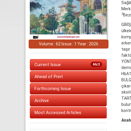
Sağlı
Merke
3
Bezm
GİRİŞ
ülkel
kompl
erken
Volume : 62 Issue : 1 Year : 2026
taşır
faktö
YÖNTE
Current Issue
66/2
demog
HbA1c
Ahead of Print
BULGU
çıkar
Forthcoming Issue
skorl
TARTI
Archive
bulun
kontr
Most Accessed Articles
Anah