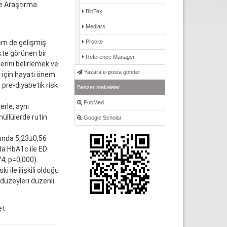
ve Araştırma
BibTex
Medlars
Procite
em de gelişmiş
ikte görünen bir
Reference Manager
erini belirlemek ve
Yazara e-posta gönder
 için hayati önem
 pre-diyabetik risk
Benzer makaleler
PubMed
rle, aynı
nüllülerde rutin
Google Scholar
unda 5,23±0,56
da HbA1c ile ED
4; p=0,000).
ile ilişkili olduğu
düzeyleri düzenli
et