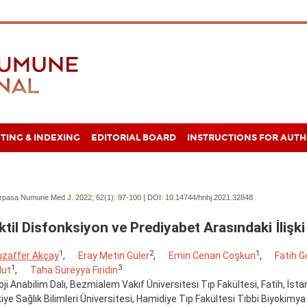
TING & INDEXING
EDITORIAL BOARD
INSTRUCTIONS FOR AUT
pasa Numune Med J. 2022; 62(1):
97-100 | DOI:
10.14744/hnhj.2021.32848
ktil Disfonksiyon ve Prediyabet Arasındaki İlişki
1
2
1
zaffer Akçay
,
Eray Metin Güler
,
Emin Cenan Coşkun
,
Fatih G
1
3
lut
,
Taha Süreyya Firidin
oji Anabilim Dalı, Bezmialem Vakıf Üniversitesi Tıp Fakültesi, Fatih, İsta
iye Sağlık Bilimleri Üniversitesi, Hamidiye Tıp Fakültesi Tıbbi Biyokimya