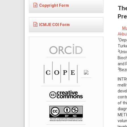
Copyright Form
The
Pre
ICMJE COI Form
Mu
Akbu
1
Depa
Turk
2
Univ
Bioch
and R
3
Bezm
INTRO
melli
devel
contr
of th
diagn
METHO
volun
level