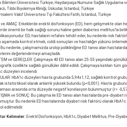
k Bilimleri Üniversitesi Türkiye, Haydarpaşa Numune Sağlık Uygulama 
zi, Tıbbi Biyokimya Kliniği, Üsküdar, İstanbul, Türkiye
ialem Vakıf Üniversitesi Tıp Fakültesi Fatih, İstanbul, Türkiye
 ve AMAÇ: Erkeklerde erektil disfonksiyon (ED), hem gelişmekte olan h
erde önemli bir halk sağlığı sorunu haline gelen diabetes mellitus'la birl
ikasyonudur. ED, hastaların refahını tehdit eder, bu nedenle risk faktörl
 aşamada kontrol etmek, ciddi sonuçları ve hastalığın yükünü önlemek
. Bu nedenle, çalışmamızda üroloji polikliniğine ED tanısı alan hastalarda
rlerini değerlendirmeyi amaçladık.
M ve GEREÇLER: Çalışmaya 40 ED tanısı alan 25-55 yaşındaki gönüllüle
rafik özellikte sağlıklı gönüllüler dâhil edildi. Çalışmaya katılan tüm gö
 düzeyleri incelendi.
LAR: HbA1c düzeyleri hasta grubunda 5,94±1,12, sağlıklı kontrol grub
ak istatistiksel olarak anlamlı yüksek bulundu (p<0,001). Hasta grubun
aması arasında orta düzeyde negatif korelasyon bulunmuştur (r= -0,57
ŞMA ve SONUÇ: Bu çalışma ile ED tanısı alan hastalarda pre-diyabet riski 
muştur. Bu nedenle ED hastalarında diyabet risk faktörü olarak HbA1c 
ol edilmelidir.
tar Kelimeler:
Erektil Disfonksiyon, HbA1c, Diyabet Mellitus, Pre-Diyab