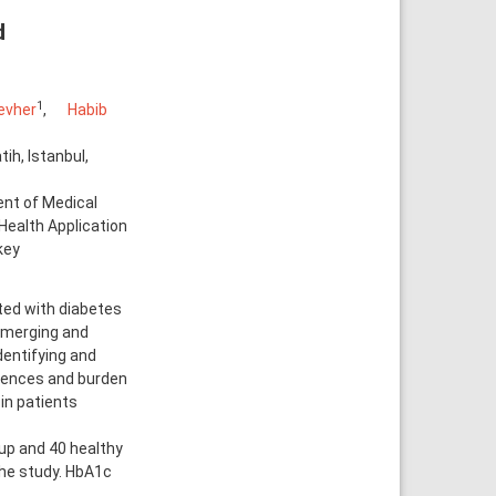
d
1
evher
,
Habib
ih, Istanbul,
ent of Medical
Health Application
key
ted with diabetes
 emerging and
dentifying and
equences and burden
in patients
up and 40 healthy
the study. HbA1c