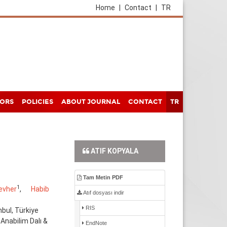
Home
|
Contact
|
TR
HORS
POLICIES
ABOUT JOURNAL
CONTACT
TR
ATIF KOPYALA
Tam Metin PDF
1
evher
,
Habib
Atıf dosyası indir
RIS
nbul, Türkiye
 Anabilim Dalı &
EndNote