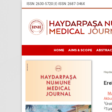
ISSN: 2630-5720 | E-ISSN: 2687-346X
HOME
AIMS & SCOPE
ABSTRAC
Haydar
Ere
Mu
Akbu
1
Ürol
2
Türk